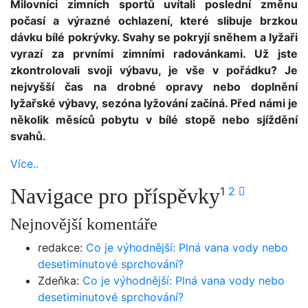
Milovníci zimních sportů uvítali poslední změnu
počasí a výrazné ochlazení, které slibuje brzkou
dávku bílé pokrývky. Svahy se pokryjí sněhem a lyžaři
vyrazí za prvními zimními radovánkami. Už jste
zkontrolovali svoji výbavu, je vše v pořádku? Je
nejvyšší čas na drobné opravy nebo doplnění
lyžařské výbavy, sezóna lyžování začíná. Před námi je
několik měsíců pobytu v bílé stopě nebo sjíždění
svahů.
Více..
Navigace pro příspěvky
1
2
Nejnovější komentáře
redakce
:
Co je výhodnější: Plná vana vody nebo
desetiminutové sprchování?
Zdeňka
:
Co je výhodnější: Plná vana vody nebo
desetiminutové sprchování?