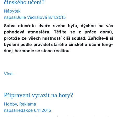
čínského učení?
Nábytek
napsal
Julie Vedralová
8.11.2015
Sotva otevřete dveře svého bytu, dýchne na vás
pohodová atmosféra. Těšíte se z práce domů,
protože ze všech místností čiší soulad. Zařídíte-li si
bydlení podle pravidel starého čínského učení feng-
šuej, harmonie se stane realitou.
Více..
Připraveni vyrazit na hory?
Hobby
,
Reklama
napsal
redakce
6.11.2015