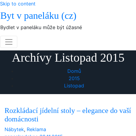
Skip to content
Byt v paneláku (cz)
Bydlet v paneláku může být úžasné
Archívy Listopad 2015
Domů
2015
Listopad
Rozkládací jídelní stoly – elegance do vaší
domácnosti
Nábytek
,
Reklama