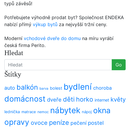
typů závěsů!
Potřebujete výhodně prodat byt? Společnost ENDEKA
nabízí přímý
výkup bytů
za nejvyšší tržní ceny.
Moderní
vchodové dveře do domu
na míru vyrábí
česká firma Perito.
Hledat
Go
Štítky
bydlení
balkón
auto
choroba
bolest
barva
domácnost
děti
horko
květy
dveře
internet
nábytek
okna
lednička
matrace
nápoj
nemoc
opravy
peníze
ovoce
postel
pečení