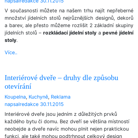
napsal
redakce
30.11.2015
V současnosti můžete na našem trhu najít nepřeberné
množství
jídelních stolů nejrůznějších designů, dekorů
a barev, ale přesto můžeme rozlišit 2 základní skupiny
jídelních stolů –
rozkládací jídelní stoly
a
pevné jídelní
stoly
.
Více..
Interiérové dveře – druhy dle způsobu
otevírání
Koupelna
,
Kuchyně
,
Reklama
napsal
redakce
30.11.2015
Interiérové dveře jsou jedním z důležitých prvků
každého bytu či domu. Bez dveří se většina místností
neobejde a dveře navíc mohou plnit nejen praktickou
funkci, ale také mohou podtrhnout celkový design