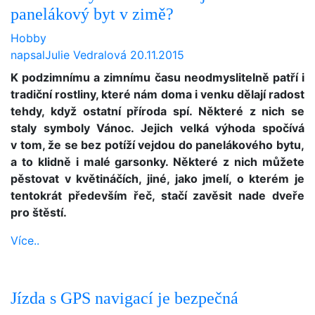
panelákový byt v zimě?
Hobby
napsal
Julie Vedralová
20.11.2015
K podzimnímu a zimnímu času neodmyslitelně patří i
tradiční rostliny, které nám doma i venku dělají radost
tehdy, když ostatní příroda spí. Některé z nich se
staly symboly Vánoc. Jejich velká výhoda spočívá
v tom, že se bez potíží vejdou do panelákového bytu,
a to klidně i malé garsonky. Některé z nich můžete
pěstovat v květináčích, jiné, jako jmelí, o kterém je
tentokrát především řeč, stačí zavěsit nade dveře
pro štěstí.
Více..
Jízda s GPS navigací je bezpečná