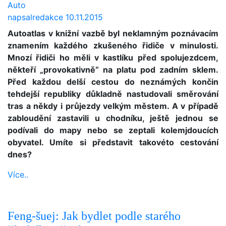
Auto
napsal
redakce
10.11.2015
Autoatlas v knižní vazbě byl neklamným poznávacím
znamením každého zkušeného řidiče v minulosti.
Mnozí řidiči ho měli v kastlíku před spolujezdcem,
někteří „provokativně“ na platu pod zadním sklem.
Před každou delší cestou do neznámých končin
tehdejší republiky důkladně nastudovali směrování
tras a někdy i průjezdy velkým městem. A v případě
zabloudění zastavili u chodníku, ještě jednou se
podívali do mapy nebo se zeptali kolemjdoucích
obyvatel. Umíte si představit takovéto cestování
dnes?
Více..
Feng-šuej: Jak bydlet podle starého