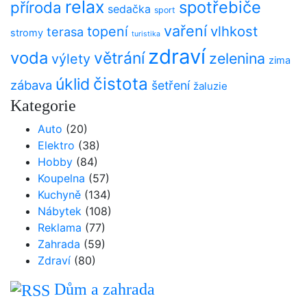
relax
spotřebiče
příroda
sedačka
sport
vaření
vlhkost
topení
terasa
stromy
turistika
zdraví
voda
větrání
zelenina
výlety
zima
čistota
úklid
zábava
šetření
žaluzie
Kategorie
Auto
(20)
Elektro
(38)
Hobby
(84)
Koupelna
(57)
Kuchyně
(134)
Nábytek
(108)
Reklama
(77)
Zahrada
(59)
Zdraví
(80)
Dům a zahrada