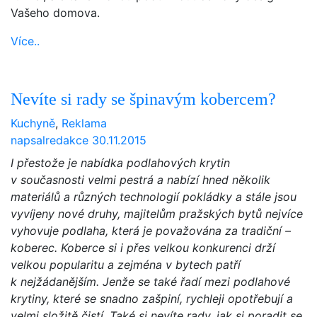
Vašeho domova.
Více..
Nevíte si rady se špinavým kobercem?
Kuchyně
,
Reklama
napsal
redakce
30.11.2015
I přestože je nabídka podlahových krytin
v současnosti velmi pestrá a nabízí hned několik
materiálů a různých technologií pokládky a stále jsou
vyvíjeny nové druhy, majitelům pražských bytů nejvíce
vyhovuje podlaha, která je považována za tradiční –
koberec. Koberce si i přes velkou konkurenci drží
velkou popularitu a zejména v bytech patří
k nejžádanějším. Jenže se také řadí mezi podlahové
krytiny, které se snadno zašpiní, rychleji opotřebují a
velmi složitě čistí. Také si nevíte rady, jak si poradit se