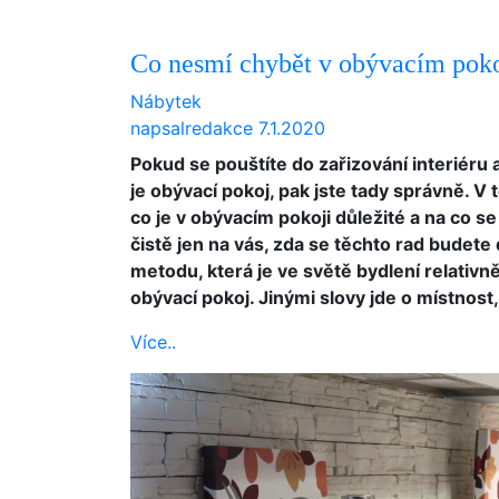
Co nesmí chybět v obývacím poko
Nábytek
napsal
redakce
7.1.2020
Pokud se pouštíte do zařizování interiéru 
je obývací pokoj, pak jste tady správně. V
co je v obývacím pokoji důležité a na co s
čistě jen na vás, zda se těchto rad budete d
metodu, která je ve světě bydlení relativně
obývací pokoj. Jinými slovy jde o místnost,
Více..