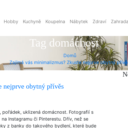
Hobby
Kuchyně
Koupelna
Nábytek
Zdraví
Zahrad
Tag domácnost
Domů
Zajímá vás minimalizmus? Zkuste nejprve obytný přívě
N
 nejprve obytný přívěs
e, pořádek, uklizená domácnost. Fotografií s
a Instagramu či Pinterestu. Dřív, než se
éky z banky do takového bydlení, které bude