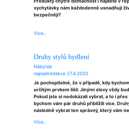
Produkty chytré domácnost i najdete v r
vychytávky nám každodenně usnadňují život
bezpečněji?
Více..
Druhy stylů bydlení
Nábytek
napsal
redakce
27.4.2020
Je pochopitelné, že v případě, kdy bychom n
určitým prvkem lišil. Jinými slovy vždy bude
Pokud jste si nedokázali vybrat, a to i přes 
bychom vám pár druhů přiblížili více. Druhy
následně vybrat ten správný, který vám ne
Více..