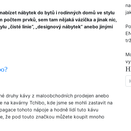
na
ja
nabízet nábytek do bytů i rodinných domů ve stylu
 počtem prvků, sem tam nějaká vázička a jinak nic,
Po
u „čisté linie“, „designový nábytek“ anebo jinými
EN
tr
M
vy
H
bo?
zné druhy kávy z maloobchodních prodejen anebo
 na kavárny Tchibo, kde jsme se mohli zastavit na
opagace tohoto nápoje a hodně lidí tuto kávu
 ale, že pod touto značkou můžete koupit mnoho