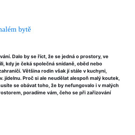
 malém bytě
vání. Dalo by se říct, že se jedná o prostory, ve
víli, kdy je čeká společná snídaně, oběd nebo
hraničí. Většina rodin však jí stále v kuchyni,
. jídelnu. Proč si ale neudělat alespoň malý koutek,
síte se obávat toho, že by nefungovalo i v malých
prostorem, poradíme vám, čeho se při zařizování