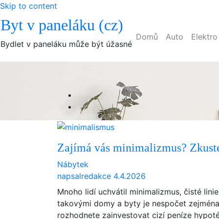
Skip to content
Byt v paneláku (cz)
Domů
Auto
Elektro
Bydlet v paneláku může být úžasné
Zajímá vás minimalizmus? Zkuste
Nábytek
napsal
redakce
4.4.2026
Mnoho lidí uchvátil minimalizmus, čisté lini
takovými domy a byty je nespočet zejména n
rozhodnete zainvestovat cizí peníze hypot