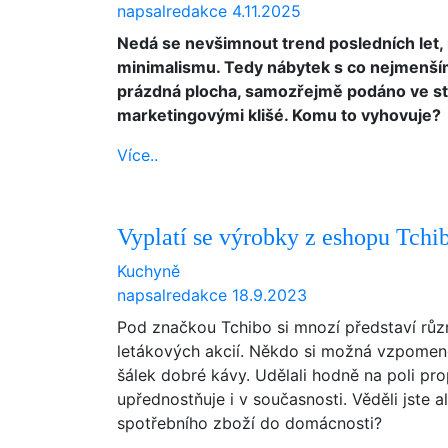
napsal
redakce
4.11.2025
Nedá se nevšimnout trend posledních let, 
minimalismu. Tedy nábytek s co nejmenším
prázdná plocha, samozřejmě podáno ve styl
marketingovými klišé. Komu to vyhovuje?
Více..
Vyplatí se výrobky z eshopu Tchi
Kuchyně
napsal
redakce
18.9.2023
Pod značkou Tchibo si mnozí představí rů
letákových akcií. Někdo si možná vzpomene
šálek dobré kávy. Udělali hodně na poli pr
upřednostňuje i v současnosti. Věděli jste
spotřebního zboží do domácnosti?