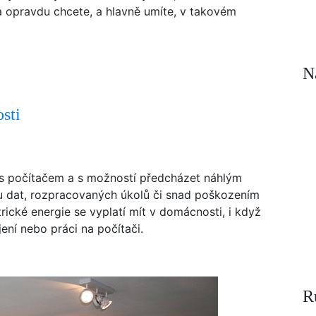
a opravdu chcete, a hlavně umíte, v takovém
N
sti
je s počítačem a s možností předcházet náhlým
ou dat, rozpracovaných úkolů či snad poškozením
rické energie se vyplatí mít v domácnosti, i když
ení nebo práci na počítači.
R