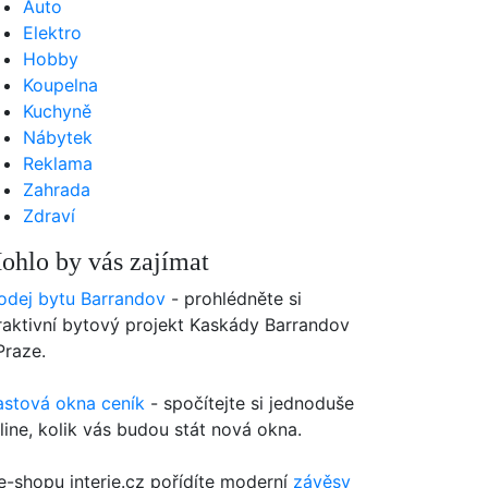
Auto
Elektro
Hobby
Koupelna
Kuchyně
Nábytek
Reklama
Zahrada
Zdraví
ohlo by vás zajímat
odej bytu Barrandov
- prohlédněte si
raktivní bytový projekt Kaskády Barrandov
Praze.
astová okna ceník
- spočítejte si jednoduše
line, kolik vás budou stát nová okna.
e-shopu interie.cz pořídíte moderní
závěsy