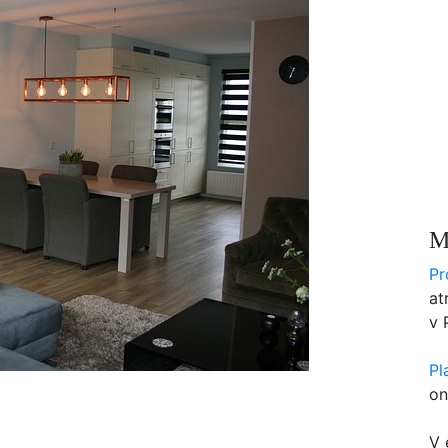
M
Pr
at
v 
Pl
on
V 