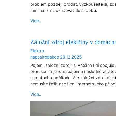
problém později prodat, vyzkoušejte si, zd
minimalizmu existovat delší dobu.
Více..
Záložní zdroj elektřiny v domácno
Elektro
napsal
redakce
20.12.2025
Pojem „záložní zdroj“ si většina lidí spoju
přerušením jeho napájení a následně ztrát
samotného počítače. Ale záložní zdroj elekt
nemusíte řešit napájení internetového připoj
Více..