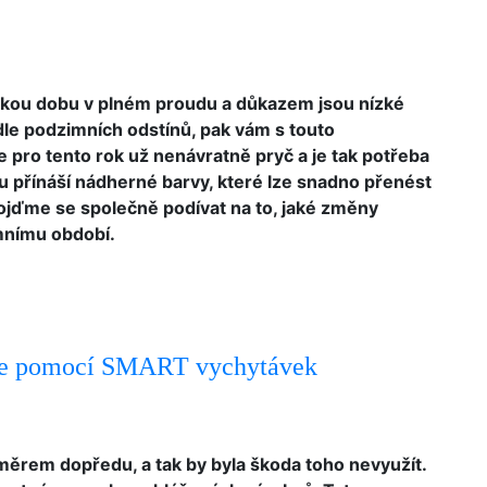
ějakou dobu v plném proudu a důkazem jsou nízké
podle podzimních odstínů, pak vám s touto
e pro tento rok už nenávratně pryč a je tak potřeba
u přínáší nádherné barvy, které lze snadno přenést
ojďme se společně podívat na to, jaké změny
imnímu období.
ece pomocí SMART vychytávek
měrem dopředu, a tak by byla škoda toho nevyužít.