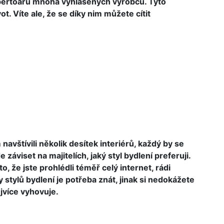
epertoáru mnoha vyhlášených výrobců. Tyto
. Víte ale, že se díky nim můžete cítit
avštívili několik desítek interiérů, každý by se
 záviset na majitelích, jaký styl bydlení preferuji.
to, že jste prohlédli téměř celý internet, rádi
 stylů bydlení je potřeba znát, jinak si nedokážete
jvíce vyhovuje.