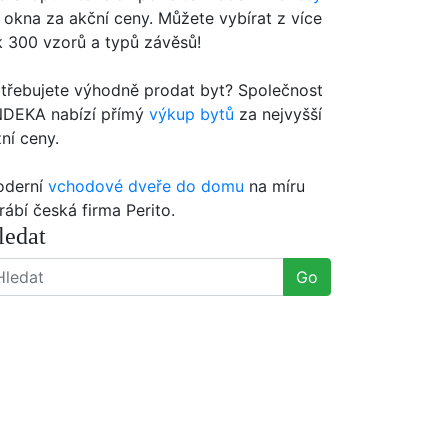
 okna za akční ceny. Můžete vybírat z více
k 300 vzorů a typů závěsů!
třebujete výhodně prodat byt? Společnost
DEKA nabízí přímý
výkup bytů
za nejvyšší
žní ceny.
oderní
vchodové dveře do domu
na míru
rábí česká firma Perito.
ledat
Go