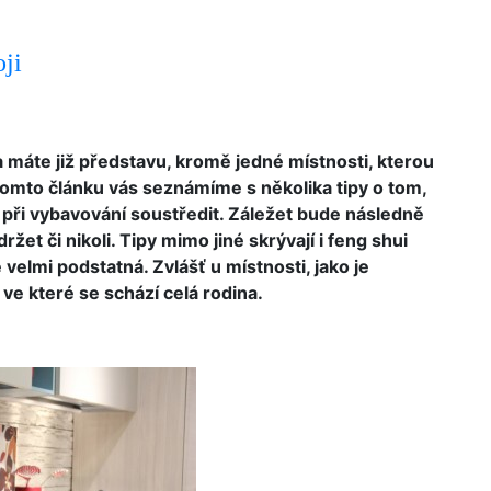
ji
a máte již představu, kromě jedné místnosti, kterou
 tomto článku vás seznámíme s několika tipy o tom,
e při vybavování soustředit. Záležet bude následně
ržet či nikoli. Tipy mimo jiné skrývají i feng shui
 velmi podstatná. Zvlášť u místnosti, jako je
 ve které se schází celá rodina.