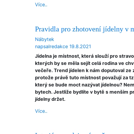
Více..
Pravidla pro zhotovení jídelny v
Nábytek
napsal
redakce
19.8.2021
Jídelna je místnost, která slouží pro stravo
kterých by se měla sejít celá rodina ve ch
večeře. Trend jídelen k nám doputoval ze za
protože právě tuto místnost považují za tzv
který se bude moct nazývat jídelnou? Nemu
bytech. Jestliže bydlíte v bytě s menším 
jídelny držet.
Více..