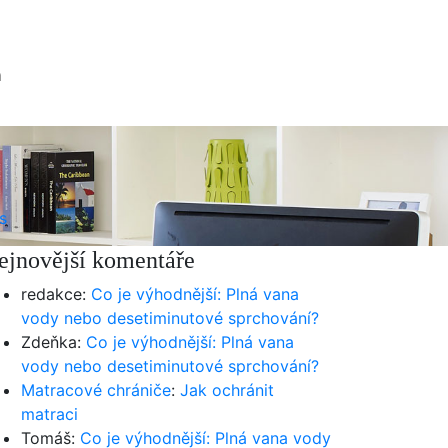
a
s
ejnovější komentáře
redakce
:
Co je výhodnější: Plná vana
vody nebo desetiminutové sprchování?
Zdeňka
:
Co je výhodnější: Plná vana
vody nebo desetiminutové sprchování?
Matracové chrániče
:
Jak ochránit
matraci
Tomáš
:
Co je výhodnější: Plná vana vody