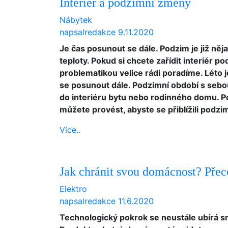
Interiér a podzimní změny
Nábytek
napsal
redakce
9.11.2020
Je čas posunout se dále. Podzim je již n
teploty. Pokud si chcete zařídit interiér 
problematikou velice rádi poradíme. Léto j
se posunout dále. Podzimní období s sebo
do interiéru bytu nebo rodinného domu. P
můžete provést, abyste se přiblížili podz
Více..
Jak chránit svou domácnost? Př
Elektro
napsal
redakce
11.6.2020
Technologický pokrok se neustále ubírá s