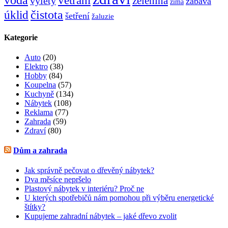
voda
větrání
zelenina
výlety
zábava
zima
čistota
úklid
šetření
žaluzie
Kategorie
Auto
(20)
Elektro
(38)
Hobby
(84)
Koupelna
(57)
Kuchyně
(134)
Nábytek
(108)
Reklama
(77)
Zahrada
(59)
Zdraví
(80)
Dům a zahrada
Jak správně pečovat o dřevěný nábytek?
Dva měsíce nepršelo
Plastový nábytek v interiéru? Proč ne
U kterých spotřebičů nám pomohou při výběru energetické
štítky?
Kupujeme zahradní nábytek – jaké dřevo zvolit