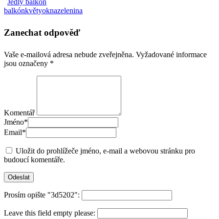
Jedlý balkón
balkón
květy
okna
zelenina
Zanechat odpověď
Vaše e-mailová adresa nebude zveřejněna.
Vyžadované informace
jsou označeny
*
Komentář
Jméno
*
Email
*
Uložit do prohlížeče jméno, e-mail a webovou stránku pro
budoucí komentáře.
Prosím opište "3d5202":
Leave this field empty please: