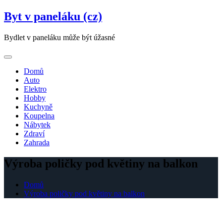
Skip
Byt v paneláku (cz)
to
content
Bydlet v paneláku může být úžasné
Domů
Auto
Elektro
Hobby
Kuchyně
Koupelna
Nábytek
Zdraví
Zahrada
Výroba poličky pod květiny na balkon
Domů
Výroba poličky pod květiny na balkon