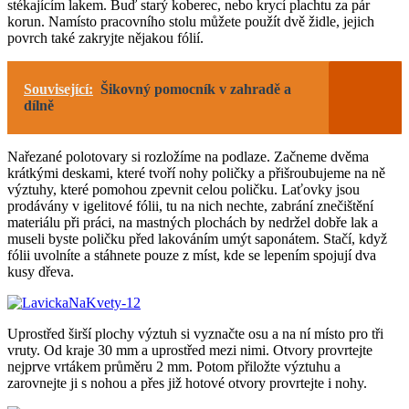
stékajícím lakem. Buď starý koberec, nebo krycí plachtu za pár
korun. Namísto pracovního stolu můžete použít dvě židle, jejich
povrch také zakryjte nějakou fólií.
Související:
Šikovný pomocník v zahradě a
dílně
Nařezané polotovary si rozložíme na podlaze. Začneme dvěma
krátkými deskami, které tvoří nohy poličky a přišroubujeme na ně
výztuhy, které pomohou zpevnit celou poličku. Laťovky jsou
prodávány v igelitové fólii, tu na nich nechte, zabrání znečištění
materiálu při práci, na mastných plochách by nedržel dobře lak a
museli byste poličku před lakováním umýt saponátem. Stačí, když
fólii uvolníte a stáhnete pouze z míst, kde se lepením spojují dva
kusy dřeva.
Uprostřed širší plochy výztuh si vyznačte osu a na ní místo pro tři
vruty. Od kraje 30 mm a uprostřed mezi nimi. Otvory provrtejte
nejprve vrtákem průměru 2 mm. Potom přiložte výztuhu a
zarovnejte ji s nohou a přes již hotové otvory provrtejte i nohy.