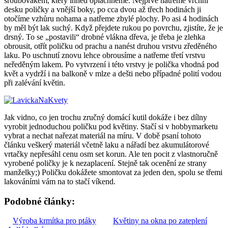
šroubovákem, který ihned opláchneme. Nejprve natřeme vrchní
desku poličky a vnější boky, po cca dvou až třech hodinách ji
otočíme vzhůru nohama a natřeme zbylé plochy. Po asi 4 hodinách
by měl být lak suchý. Když přejdete rukou po povrchu, zjistíte, že je
drsný. To se „postavili“ drobné vlákna dřeva, je třeba je zlehka
obrousit, otřít poličku od prachu a nanést druhou vrstvu zředěného
laku. Po uschnutí znovu lehce obrousíme a natřeme třetí vrstvu
neředěným lakem. Po vytvrzení i této vrstvy je polička vhodná pod
květ a vydrží i na balkoně v mlze a dešti nebo případné polití vodou
při zalévání květin.
Jak vidno, co jen trochu zručný domácí kutil dokáže i bez dílny
vyrobit jednoduchou poličku pod květiny. Stačí si v hobbymarketu
vybrat a nechat nařezat materiál na míru. V době psaní tohoto
článku veškerý materiál včetně laku a nářadí bez akumulátorové
vrtačky nepřesáhl cenu osm set korun. Ale ten pocit z vlastnoručně
vyrobené poličky je k nezaplacení. Stejně tak ocenění ze strany
manželky;) Poličku dokážete smontovat za jeden den, spolu se třemi
lakováními vám na to stačí víkend.
Podobné články:
Výroba krmítka pro ptáky
Květiny na okna po zateplení