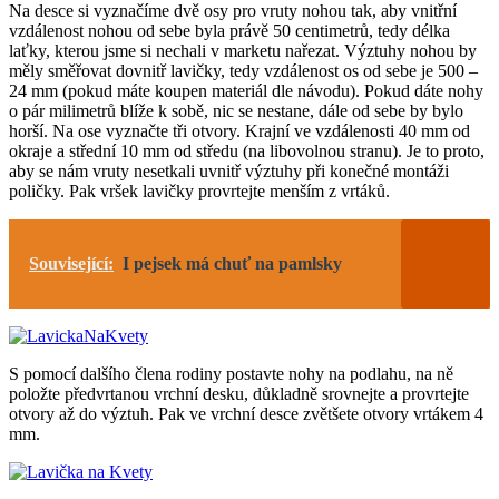
Na desce si vyznačíme dvě osy pro vruty nohou tak, aby vnitřní
vzdálenost nohou od sebe byla právě 50 centimetrů, tedy délka
laťky, kterou jsme si nechali v marketu nařezat. Výztuhy nohou by
měly směřovat dovnitř lavičky, tedy vzdálenost os od sebe je 500 –
24 mm (pokud máte koupen materiál dle návodu). Pokud dáte nohy
o pár milimetrů blíže k sobě, nic se nestane, dále od sebe by bylo
horší. Na ose vyznačte tři otvory. Krajní ve vzdálenosti 40 mm od
okraje a střední 10 mm od středu (na libovolnou stranu). Je to proto,
aby se nám vruty nesetkali uvnitř výztuhy při konečné montáži
poličky. Pak vršek lavičky provrtejte menším z vrtáků.
Související:
I pejsek má chuť na pamlsky
S pomocí dalšího člena rodiny postavte nohy na podlahu, na ně
položte předvrtanou vrchní desku, důkladně srovnejte a provrtejte
otvory až do výztuh. Pak ve vrchní desce zvětšete otvory vrtákem 4
mm.