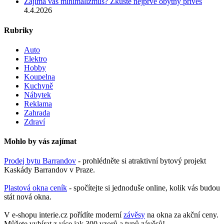
Zajímá vás minimalizmus? Zkuste nejprve obytný přívěs
4.4.2026
Rubriky
Auto
Elektro
Hobby
Koupelna
Kuchyně
Nábytek
Reklama
Zahrada
Zdraví
Mohlo by vás zajímat
Prodej bytu Barrandov
- prohlédněte si atraktivní bytový projekt
Kaskády Barrandov v Praze.
Plastová okna ceník
- spočítejte si jednoduše online, kolik vás budou
stát nová okna.
V e-shopu interie.cz pořídíte moderní
závěsy
na okna za akční ceny.
Můžete vybírat z více jak 300 vzorů a typů závěsů!