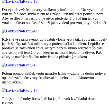
Do výztuh zvětšete otvory vrtákem průměru 4 mm. Do výztuh má
vrut vejít hladce svým tělem bez závitu, ten má držet pouze v noze.
Aby se dřevo nerozštíplo, je otvor předvrtaný právě tím tenkým
vrtákem. Otvor současně slouží jako vedení pro vrut, aby držel směr.
Když je vše připraveno, do výztuh vložte vruty tak, aby z nich trčely
jejich špičky tak 3-4 milimetry a potřete laťku lepidlem. Lepidlo se
prodává se zatavenou špicí, ostrým nožem šikmo seřízněte špičku,
aby se objevil tenký otvor, kterým nanesete lepidlo na dřevo. Pak
zakryjte nanášecí špičku tuby lepidla přibaleným víkem.
Potom pomocí špiček vrutů nasaďte laťku výztuhy na desku nohy a
opatrně zatáhněte vruty šroubovákem nebo akumulátorovou
utahovačkou.
Tím jsou obě nohy hotové, třeba je připevnit k základní desce
lavičky.