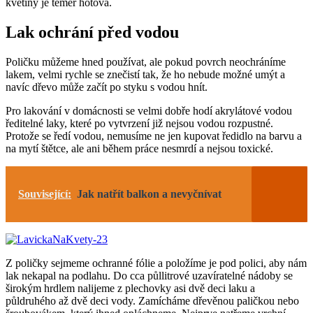
květiny je téměř hotová.
Lak ochrání před vodou
Poličku můžeme hned používat, ale pokud povrch neochráníme
lakem, velmi rychle se znečistí tak, že ho nebude možné umýt a
navíc dřevo může začít po styku s vodou hnít.
Pro lakování v domácnosti se velmi dobře hodí akrylátové vodou
ředitelné laky, které po vytvrzení již nejsou vodou rozpustné.
Protože se ředí vodou, nemusíme ne jen kupovat ředidlo na barvu a
na mytí štětce, ale ani během práce nesmrdí a nejsou toxické.
Související:
Jak natřít balkon a nevyčnívat
Z poličky sejmeme ochranné fólie a položíme je pod polici, aby nám
lak nekapal na podlahu. Do cca půllitrové uzavíratelné nádoby se
širokým hrdlem nalijeme z plechovky asi dvě deci laku a
půldruhého až dvě deci vody. Zamícháme dřevěnou paličkou nebo