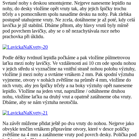
Svrtané nohy s deskou smontujeme. Nejprve naneseme lepidlo na
nohy, do desky vložíme opět vruty tak, aby jejich špičky trochu
trčely a s pomocníkem spolu nasadíme desku na nohy. Pak zlehka
postupně utahujeme vruty. Ne zcela, dotáhneme je až poté, kdy celá
lavička je již stabilní. Dbáme přitom, aby hlavy vrutů byly mírně
pod povrchem lavičky, aby se o ně nezachytávala ruce nebo
prachovka při úklidu.
Podle délky tvrdnutí lepidla počkáme a pak vložíme půlmetrovou
laťku mezi nohy lavičky. Ve vzdálenosti asi 10 cm ode spodu nohou
v jejich středu si vyznačíme na vnitřní straně nohou polohu výztuhy,
vložíme ji mezi nohy a svrtáme vrtákem 2 mm. Pak spodní výztuhu
vyjmeme, otvory v nohách zvětšíme na průměr 4 mm, vložíme do
nich vruty, aby jen špičky trčely a na boky výztuhy opět naneseme
lepidlo. Vložíme na jeden vrut, napružíme / odtáhneme druhou
nohu, vložíme laťku na druhý vrut a opatrně zatáhneme oba vruty.
Dbáme, aby se nám výztuha neotočila.
Na závěr můžeme přidat ještě po dva vruty do nohou. Nejprve jako
obvykle tenčím vrtákem připravíme otvory, které v desce poličky
zvětšíme na 4 mm a zatáhneme vruty pod povrch desky. Polička pod