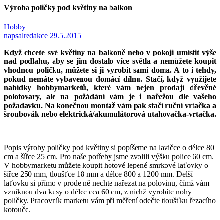
Výroba poličky pod květiny na balkon
Hobby
napsal
redakce
29.5.2015
Když chcete své květiny na balkoně nebo v pokoji umístit výše
nad podlahu, aby se jim dostalo více světla a nemůžete koupit
vhodnou poličku, můžete si ji vyrobit sami doma. A to i tehdy,
pokud nemáte vybavenou domácí dílnu. Stačí, když využijete
nabídky hobbymarketů, které vám nejen prodají dřevěné
polotovary, ale na požádání vám je i nařežou dle vašeho
požadavku. Na konečnou montáž vám pak stačí ruční vrtačka a
šroubovák nebo elektrická/akumulátorová utahovačka-vrtačka.
Popis výroby poličky pod květiny si popíšeme na lavičce o délce 80
cm a šířce 25 cm. Pro naše potřeby jsme zvolili výšku police 60 cm.
V hobbymarketu můžete koupit hotové lepené smrkové laťovky o
šířce 250 mm, tloušťce 18 mm a délce 800 a 1200 mm. Delší
laťovku si přímo v prodejně nechte nařezat na polovinu, čímž vám
vzniknou dva kusy o délce cca 60 cm, z nichž vyrobíte nohy
poličky. Pracovník marketu vám při měření odečte tloušťku řezacího
kotouče.