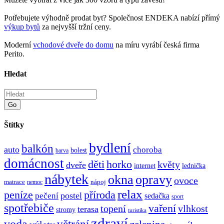
Potřebujete výhodně prodat byt? Společnost ENDEKA nabízí přímý
výkup bytů
za nejvyšší tržní ceny.
Moderní
vchodové dveře do domu
na míru vyrábí česká firma
Perito.
Hledat
Go
Štítky
bydlení
balkón
auto
choroba
bolest
barva
domácnost
děti
horko
květy
dveře
internet
lednička
nábytek
okna
opravy
ovoce
matrace
nápoj
nemoc
relax
peníze
příroda
postel
pečení
sedačka
sport
spotřebiče
vaření
topení
vlhkost
terasa
stromy
turistika
zdraví