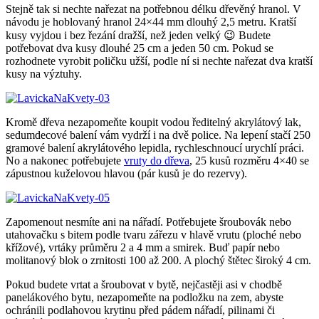
Stejně tak si nechte nařezat na potřebnou délku dřevěný hranol. V
návodu je hoblovaný hranol 24×44 mm dlouhý 2,5 metru. Kratší
kusy vyjdou i bez řezání dražší, než jeden velký 😉 Budete
potřebovat dva kusy dlouhé 25 cm a jeden 50 cm. Pokud se
rozhodnete vyrobit poličku užší, podle ní si nechte nařezat dva kratší
kusy na výztuhy.
Kromě dřeva nezapomeňte koupit vodou ředitelný akrylátový lak,
sedumdecové balení vám vydrží i na dvě police. Na lepení stačí 250
gramové balení akrylátového lepidla, rychleschnoucí urychlí práci.
No a nakonec potřebujete
vruty do dřeva
, 25 kusů rozměru 4×40 se
zápustnou kuželovou hlavou (pár kusů je do rezervy).
Zapomenout nesmíte ani na nářadí. Potřebujete šroubovák nebo
utahovačku s bitem podle tvaru zářezu v hlavě vrutu (ploché nebo
křížové), vrtáky průměru 2 a 4 mm a smirek. Buď papír nebo
molitanový blok o zrnitosti 100 až 200. A plochý štětec široký 4 cm.
Pokud budete vrtat a šroubovat v bytě, nejčastěji asi v chodbě
panelákového bytu, nezapomeňte na podložku na zem, abyste
ochránili podlahovou krytinu před pádem nářadí, pilinami či