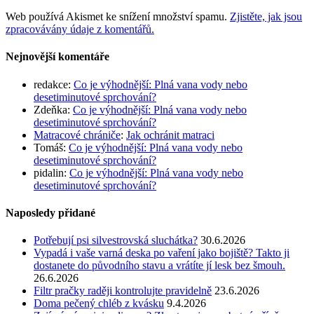
Web používá Akismet ke snížení množství spamu.
Zjistěte, jak jsou
zpracovávány údaje z komentářů.
Nejnovější komentáře
redakce
:
Co je výhodnější: Plná vana vody nebo
desetiminutové sprchování?
Zdeňka
:
Co je výhodnější: Plná vana vody nebo
desetiminutové sprchování?
Matracové chrániče
:
Jak ochránit matraci
Tomáš
:
Co je výhodnější: Plná vana vody nebo
desetiminutové sprchování?
pidalin
:
Co je výhodnější: Plná vana vody nebo
desetiminutové sprchování?
Naposledy přidané
Potřebují psi silvestrovská sluchátka?
30.6.2026
Vypadá i vaše varná deska po vaření jako bojiště? Takto ji
dostanete do původního stavu a vrátíte jí lesk bez šmouh.
26.6.2026
Filtr pračky raději kontrolujte pravidelně
23.6.2026
Doma pečený chléb z kvásku
9.4.2026