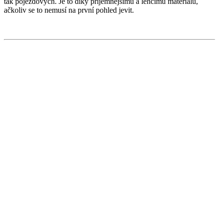
tak pojezdových. Je to díky příjemnějšímu a lehčímu materiálu,
ačkoliv se to nemusí na první pohled jevit.