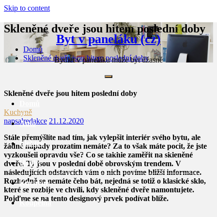
Skip to content
Skleněné dveře jsou hitem poslední doby
Byt v paneláku (cz)
Domů
Skleněné dveře jsou hitem poslední doby
Bydlet v paneláku může být úžasné
Skleněné dveře jsou hitem poslední doby
Domů
Kuchyně
napsal
redakce
21.12.2020
Auto
Stále přemýšlíte nad tím, jak vylepšit interiér svého bytu, ale
Elektro
žádné nápady prozatím nemáte? Za to však máte pocit, že jste
vyzkoušeli opravdu vše? Co se takhle zaměřit na skleněné
Hobby
dveře. Ty jsou v poslední době obrovským trendem. V
následujících odstavcích vám o nich povíme bližší informace.
Rozhodně se nemáte čeho bát, nejedná se totiž o klasické sklo,
Kuchyně
které se rozbije ve chvíli, kdy skleněné dveře namontujete.
Pojďme se na tento designový prvek podívat blíže.
Koupelna