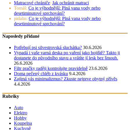
Matracové chrániče
:
Jak ochránit matraci
Tomáš
:
Co je výhodnější: Plná vana vody nebo
desetiminutové sprchování?
pidalin
:
Co je výhodnější: Plná vana vody nebo
desetiminutové sprchování?
Naposledy přidané
Potřebují psi silvestrovská sluchátka?
30.6.2026
Vypadá i vaše varná deska po vaření jako bojiště? Takto ji
dostanete do původního stavu a vrátíte jí lesk bez šmouh.
26.6.2026
Filtr pračky raději kontrolujte pravidelně
23.6.2026
Doma pečený chléb z kvásku
9.4.2026
Zajímá vás minimalizmus? Zkuste nejprve obytný přívěs
4.4.2026
Rubriky
Auto
Elektro
Hobby
Koupelna
Kuchyně