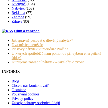
Kuchyně
(134)
Nábytek
(108)
Reklama
(77)
Zahrada
(59)
Zdraví
(80)
Dům a zahrada
Jak správně pečovat o dřevěný nábytek?
Dva měsíce nepršelo
Plastový nábytek v interiéru? Proč ne
U kterých spotřebičů nám pomohou při výběru energetické
štítky?
Kupujeme zahradní nábytek – jaké dřevo zvolit
INFOBOX
Blog
Chcete nás kontaktovat?
O stránce
Používání cookies
Privacy policy
Zásady ochrany osobních údajů