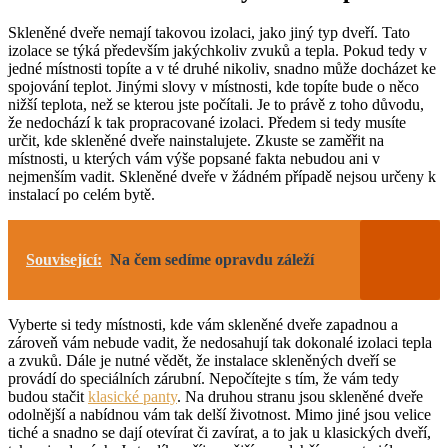
Skleněné dveře nemají takovou izolaci, jako jiný typ dveří. Tato
izolace se týká především jakýchkoliv zvuků a tepla. Pokud tedy v
jedné místnosti topíte a v té druhé nikoliv, snadno může docházet ke
spojování teplot. Jinými slovy v místnosti, kde topíte bude o něco
nižší teplota, než se kterou jste počítali. Je to právě z toho důvodu,
že nedochází k tak propracované izolaci. Předem si tedy musíte
určit, kde skleněné dveře nainstalujete. Zkuste se zaměřit na
místnosti, u kterých vám výše popsané fakta nebudou ani v
nejmenším vadit. Skleněné dveře v žádném případě nejsou určeny k
instalací po celém bytě.
Související:
Na čem sedíme opravdu záleží
Vyberte si tedy místnosti, kde vám skleněné dveře zapadnou a
zároveň vám nebude vadit, že nedosahují tak dokonalé izolaci tepla
a zvuků. Dále je nutné vědět, že instalace skleněných dveří se
provádí do speciálních zárubní. Nepočítejte s tím, že vám tedy
budou stačit
klasické panty
. Na druhou stranu jsou skleněné dveře
odolnější a nabídnou vám tak delší životnost. Mimo jiné jsou velice
tiché a snadno se dají otevírat či zavírat, a to jak u klasických dveří,