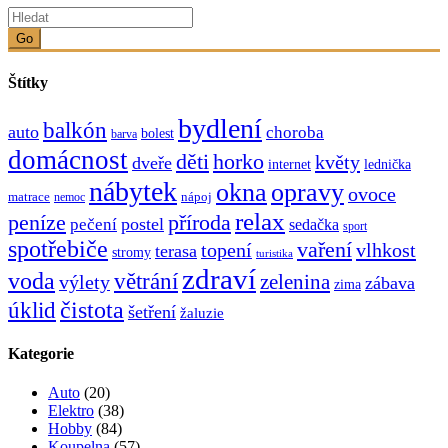
Go
Štítky
bydlení
balkón
auto
choroba
bolest
barva
domácnost
děti
horko
květy
dveře
internet
lednička
nábytek
okna
opravy
ovoce
matrace
nápoj
nemoc
relax
peníze
příroda
postel
pečení
sedačka
sport
spotřebiče
vaření
topení
vlhkost
terasa
stromy
turistika
zdraví
voda
větrání
zelenina
výlety
zábava
zima
čistota
úklid
šetření
žaluzie
Kategorie
Auto
(20)
Elektro
(38)
Hobby
(84)
Koupelna
(57)