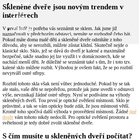
Nábytek
Skleněné dveře jsou novým trendem v
interiérech
Zdraví
V první řadě je potřeba vás seznámit se sklem. Jak jsme již
Zahrada
naznačovali v předchozím odstavci, nemáte se rozhodně čeho bát.
Pokud máte doma malé děti a skleněné dveře odmítáte z toho
důvodu, aby se nerozbili, můžete zůstat klidní. Skutečně nejde o
klasické sklo. Sklo, jež se dává do dveří je kalené a maximálně
bezpečné, takže snadno jej lze využít i v domácnostech, kde se
nachází menší děti. Je důležité se seznámit také s tím, že i toto tzv.
kalené sklo můžete rozbít. Výhodou je ovšem fakt, že se po rozbití
nevytváří ostré střepy.
Rozbití tohoto skla však není vůbec jednoduché. Pokud by se tak
ale stalo, vaše děti se nepořežou, protože jak jsme uvedli v odstavci
výše, nevznikají žádné ostré střepy. Nyní se podíváme na výhody
skleněných dveří. Tou první je optické zvětšení místnosti. Sklo je
průsvitné, a tak se vám opticky bude zdát, že jsou místnosti větší.
Kromě toho spočívá další výhoda v prosvětlení místnosti. Žádné
jiné
dveře
vám tohoto nikdy nedocílí. Pro optické zvětšení prostoru a
světelnosti je tedy dobré zvolit skleněné dveře.
S čím musíte u skleněných dveří počítat?