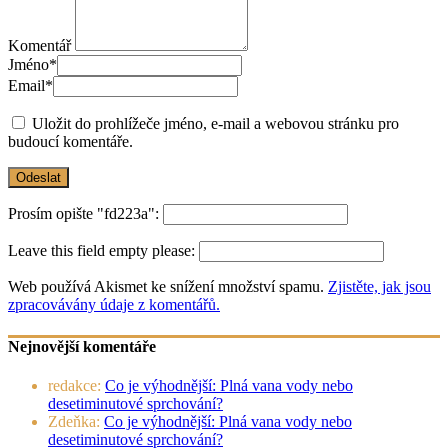
Komentář
Jméno
*
Email
*
Uložit do prohlížeče jméno, e-mail a webovou stránku pro
budoucí komentáře.
Prosím opište "fd223a":
Leave this field empty please:
Web používá Akismet ke snížení množství spamu.
Zjistěte, jak jsou
zpracovávány údaje z komentářů.
Nejnovější komentáře
redakce
:
Co je výhodnější: Plná vana vody nebo
desetiminutové sprchování?
Zdeňka
:
Co je výhodnější: Plná vana vody nebo
desetiminutové sprchování?