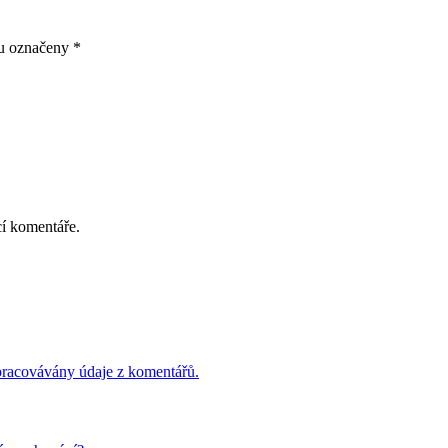
ou označeny
*
cí komentáře.
 zpracovávány údaje z komentářů.