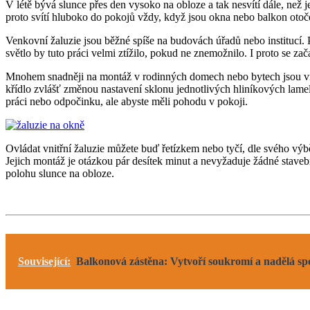
V létě bývá slunce přes den vysoko na obloze a tak nesvítí dále, ne
proto svítí hluboko do pokojů vždy, když jsou okna nebo balkon otočen
Venkovní žaluzie jsou běžné spíše na budovách úřadů nebo institucí. 
světlo by tuto práci velmi ztížilo, pokud ne znemožnilo. I proto se z
Mnohem snadněji na montáž v rodinných domech nebo bytech jsou vni
křídlo zvlášť změnou nastavení sklonu jednotlivých hliníkových lamel. 
práci nebo odpočinku, ale abyste měli pohodu v pokoji.
Ovládat vnitřní žaluzie můžete buď řetízkem nebo tyčí, dle svého výběr
Jejich montáž je otázkou pár desítek minut a nevyžaduje žádné stave
polohu slunce na obloze.
Související:
Balkonová zástěna: Vytvoří soukromí a nadělá s