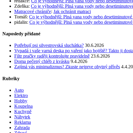
redakce
:
Co je výhodnější: Plná vana vody nebo desetiminutov
Zdeňka
:
Co je výhodnější: Plná vana vody nebo desetiminutov
Matracové chrániče
:
Jak ochránit matraci
Tomáš
:
Co je výhodnější: Plná vana vody nebo desetiminutové
pidalin
:
Co je výhodnější: Plná vana vody nebo desetiminutové
Naposledy přidané
Potřebují psi silvestrovská sluchátka?
30.6.2026
Vypadá i vaše varná deska po vaření jako bojiště? Takto ji dost
Filtr pračky raději kontrolujte pravidelně
23.6.2026
Doma pečený chléb z kvásku
9.4.2026
Zajímá vás minimalizmus? Zkuste nejprve obytný přívěs
4.4.2
Rubriky
Auto
Elektro
Hobby
Koupelna
Kuchyně
Nábytek
Reklama
Zahrada
Zdraví