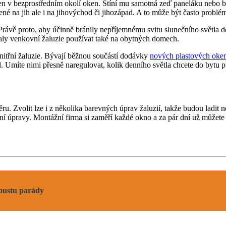
ž jen v bezprostředním okolí oken. Stíní mu samotná zeď paneláku nebo
é na jih ale i na jihovýchod či jihozápad. A to může být často problém
Právě proto, aby účinně bránily nepříjemnému svitu slunečního světla d
ačaly venkovní žaluzie používat také na obytných domech.
třní žaluzie. Bývají běžnou součástí dodávky
nových plastových oke
Umíte nimi přesně naregulovat, kolik denního světla chcete do bytu pust
u. Zvolit lze i z několika barevných úprav žaluzií, takže budou ladit n
bní úpravy. Montážní firma si zaměří každé okno a za pár dní už můžet
poustu parády