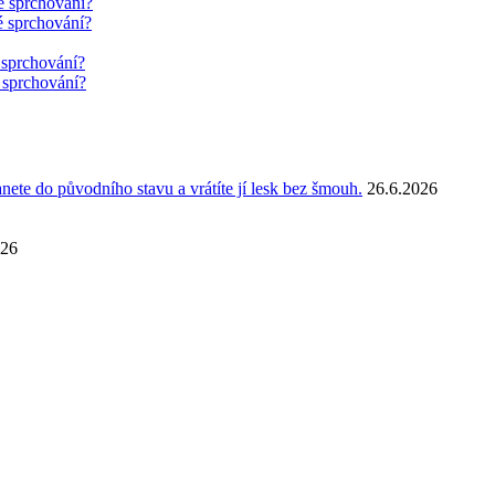
é sprchování?
é sprchování?
 sprchování?
 sprchování?
anete do původního stavu a vrátíte jí lesk bez šmouh.
26.6.2026
026