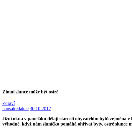
Zimní slunce může být ostré
Zdraví
napsal
redakce
30.10.2017
Jižní okna v paneláku dělají starosti obyvatelům bytů zejména v 
výhodné, když nám sluníčko pomáhá ohřívat byty, ostré slunce můž