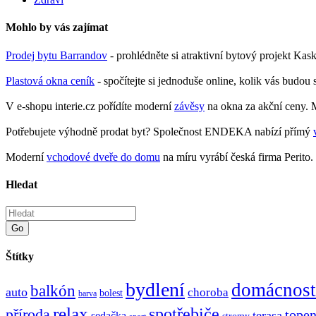
Mohlo by vás zajímat
Prodej bytu Barrandov
- prohlédněte si atraktivní bytový projekt Ka
Plastová okna ceník
- spočítejte si jednoduše online, kolik vás budou 
V e-shopu interie.cz pořídíte moderní
závěsy
na okna za akční ceny. M
Potřebujete výhodně prodat byt? Společnost ENDEKA nabízí přímý
Moderní
vchodové dveře do domu
na míru vyrábí česká firma Perito.
Hledat
Go
Štítky
bydlení
domácnost
balkón
auto
choroba
bolest
barva
relax
spotřebiče
příroda
topen
terasa
sedačka
stromy