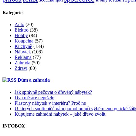
sport
Kategorie
Auto
(20)
Elektro
(38)
Hobby
(84)
Koupelna
(57)
Kuchyně
(134)
Nábytek
(108)
Reklama
(77)
Zahrada
(59)
Zdraví
(80)
Dům a zahrada
Jak správně pečovat o dřevěný nábytek?
Dva měsíce nepršelo
Plastový nábytek v interiéru? Proč ne
U kterých spotřebičů nám pomohou při výběru energetické štít
Kupujeme zahradní nábytek – jaké dřevo zvolit
INFOBOX