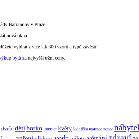
skády Barrandov v Praze.
stát nová okna.
ůžete vybírat z více jak 300 vzorů a typů závěsů!
výkup bytů
za nejvyšší tržní ceny.
nábyte
děti
horko
květy
dveře
internet
lednička
matrace
nemoc
zdraví
voda
větrání
vaření
ze
í
vlhkost
výlety