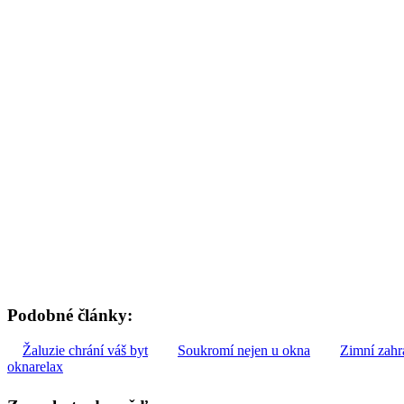
Podobné články:
Žaluzie chrání váš byt
Soukromí nejen u okna
Zimní zahr
okna
relax