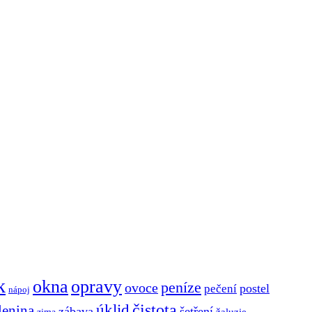
k
okna
opravy
peníze
ovoce
postel
pečení
nápoj
čistota
úklid
lenina
zábava
šetření
zima
žaluzie