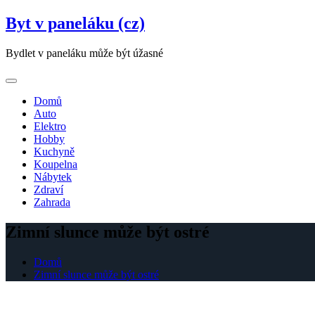
Skip
Byt v paneláku (cz)
to
content
Bydlet v paneláku může být úžasné
Domů
Auto
Elektro
Hobby
Kuchyně
Koupelna
Nábytek
Zdraví
Zahrada
Zimní slunce může být ostré
Domů
Zimní slunce může být ostré