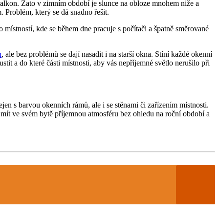
 balkon. Zato v zimním období je slunce na obloze mnohem niže a
. Problém, který se dá snadno řešit.
o místností, kde se během dne pracuje s počítači a špatně směrované
n
, ale bez problémů se dají nasadit i na starší okna. Stíní každé okenní
it a do které části místnosti, aby vás nepříjemné světlo nerušilo při
ejen s barvou okenních rámů, ale i se stěnami či zařízením místnosti.
e mít ve svém bytě příjemnou atmosféru bez ohledu na roční období a