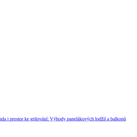
ada i prostor ke grilování: Výhody panelákových lodžií a balkonů