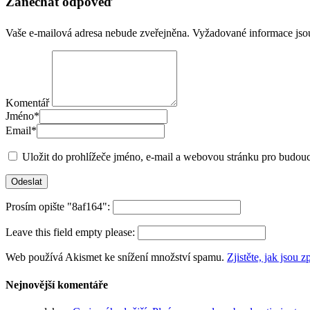
Zanechat odpověď
Vaše e-mailová adresa nebude zveřejněna.
Vyžadované informace js
Komentář
Jméno
*
Email
*
Uložit do prohlížeče jméno, e-mail a webovou stránku pro budou
Prosím opište "8af164":
Leave this field empty please:
Web používá Akismet ke snížení množství spamu.
Zjistěte, jak jsou
Nejnovější komentáře