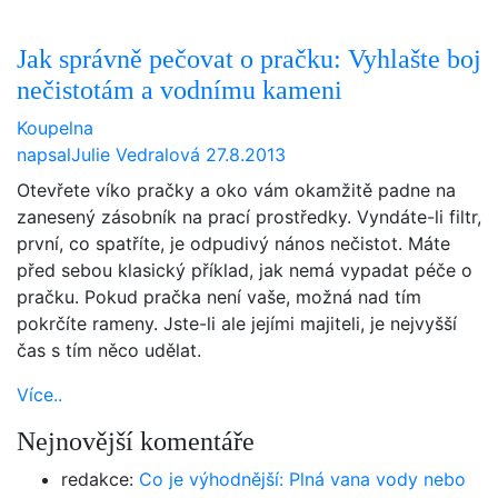
Jak správně pečovat o pračku: Vyhlašte boj
nečistotám a vodnímu kameni
Koupelna
napsal
Julie Vedralová
27.8.2013
Otevřete víko pračky a oko vám okamžitě padne na
zanesený zásobník na prací prostředky. Vyndáte-li filtr,
první, co spatříte, je odpudivý nános nečistot. Máte
před sebou klasický příklad, jak nemá vypadat péče o
pračku. Pokud pračka není vaše, možná nad tím
pokrčíte rameny. Jste-li ale jejími majiteli, je nejvyšší
čas s tím něco udělat.
Více..
Nejnovější komentáře
redakce
:
Co je výhodnější: Plná vana vody nebo