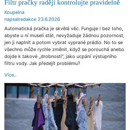
Filtr pračky raději kontrolujte pravidelně
Koupelna
napsal
redakce
23.6.2026
Automatická pračka je skvělá věc. Funguje i bez toho,
abyste u ní museli stát, nevyžaduje žádnou pozornost,
jen ji naplnit a potom vybrat vyprané prádlo. No to se
všechno může rychle změnit, když se porouchá anebo
dojde k takové „drobnosti“, jako ucpání výstupního
filtru vody. Jak předejít problému?
Více..