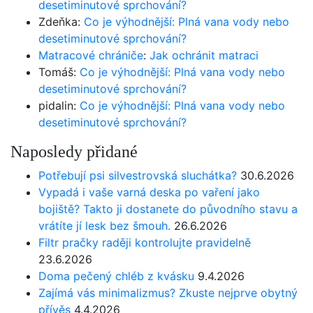
desetiminutové sprchování?
Zdeňka
:
Co je výhodnější: Plná vana vody nebo
desetiminutové sprchování?
Matracové chrániče
:
Jak ochránit matraci
Tomáš
:
Co je výhodnější: Plná vana vody nebo
desetiminutové sprchování?
pidalin
:
Co je výhodnější: Plná vana vody nebo
desetiminutové sprchování?
Naposledy přidané
Potřebují psi silvestrovská sluchátka?
30.6.2026
Vypadá i vaše varná deska po vaření jako
bojiště? Takto ji dostanete do původního stavu a
vrátíte jí lesk bez šmouh.
26.6.2026
Filtr pračky raději kontrolujte pravidelně
23.6.2026
Doma pečený chléb z kvásku
9.4.2026
Zajímá vás minimalizmus? Zkuste nejprve obytný
přívěs
4.4.2026