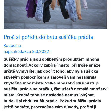
Proč si pořídit do bytu sušičku prádla
Koupelna
napsal
redakce
8.3.2022
Sušičky prádla jsou oblíbeným produktem mnoha
domácností. Ačkoliv zabírají místo, při troše snaze
určitě vymyslíte, jak docílit toho, aby byla sušička
skvělým pomocníkem a zároveň vám nezabírala
zbytečně moc místa. Velké množství lidí umisťuje
sušičku prádla na pračku, čím ušetří nemalé množství
místa. Kromě toho se následně nemusí ohýbat,
bude-li si chtít usušit prádlo. Pokud sušičku prádla
ještě nemáte, prozradíme vám důvody, proč si ji