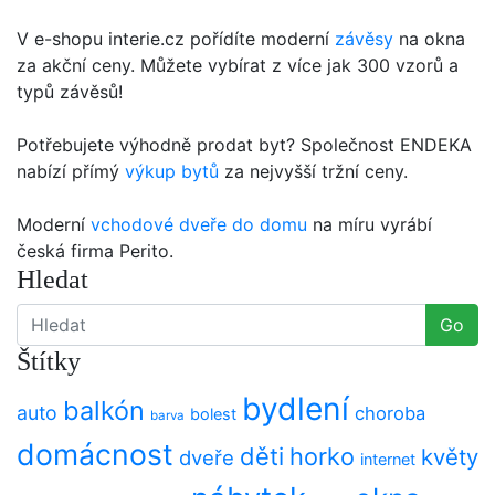
V e-shopu interie.cz pořídíte moderní
závěsy
na okna
za akční ceny. Můžete vybírat z více jak 300 vzorů a
typů závěsů!
Potřebujete výhodně prodat byt? Společnost ENDEKA
nabízí přímý
výkup bytů
za nejvyšší tržní ceny.
Moderní
vchodové dveře do domu
na míru vyrábí
česká firma Perito.
Hledat
Go
Štítky
bydlení
balkón
auto
choroba
bolest
barva
domácnost
děti
horko
květy
dveře
internet