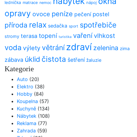
nábytek
okna
lednička
matrace
nápoj
nemoc
opravy
peníze
ovoce
postel
pečení
relax
spotřebiče
příroda
sedačka
sport
vaření
vlhkost
topení
terasa
stromy
turistika
zdraví
voda
větrání
zelenina
výlety
zima
čistota
úklid
zábava
šetření
žaluzie
Kategorie
Auto
(20)
Elektro
(38)
Hobby
(84)
Koupelna
(57)
Kuchyně
(134)
Nábytek
(108)
Reklama
(77)
Zahrada
(59)