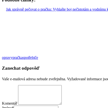
Jak správně pečovat o pračku: Vyhlašte boj nečistotám a vodnímu
opravy
pračka
spotřebiče
Zanechat odpověď
Vaše e-mailová adresa nebude zveřejněna.
Vyžadované informace js
Komentář
Jméno
*