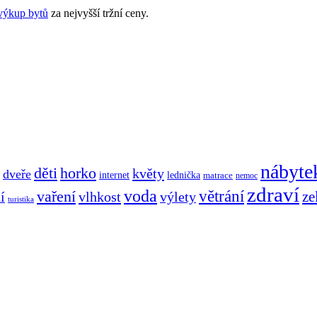
výkup bytů
za nejvyšší tržní ceny.
nábyte
děti
horko
květy
dveře
internet
lednička
matrace
nemoc
zdraví
voda
větrání
vaření
ze
í
vlhkost
výlety
turistika