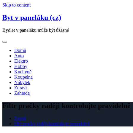
Skip to content
Byt v paneláku (cz)
Bydlet v paneláku může být úžasné
Domů
Auto
Elektro
Hobby
Kuchyně
Koupelna
Nábytek
Zdraví
Zahrada
Filtr pračky raději kontrolujte pravidelně
Domů
Filtr pračky raději kontrolujte pravidelně