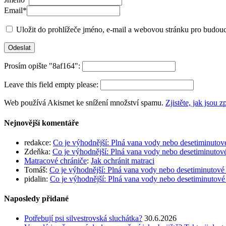
Email
*
Uložit do prohlížeče jméno, e-mail a webovou stránku pro budou
Prosím opište "8af164":
Leave this field empty please:
Web používá Akismet ke snížení množství spamu.
Zjistěte, jak jsou
Nejnovější komentáře
redakce
:
Co je výhodnější: Plná vana vody nebo desetiminutov
Zdeňka
:
Co je výhodnější: Plná vana vody nebo desetiminutov
Matracové chrániče
:
Jak ochránit matraci
Tomáš
:
Co je výhodnější: Plná vana vody nebo desetiminutové
pidalin
:
Co je výhodnější: Plná vana vody nebo desetiminutové
Naposledy přidané
Potřebují psi silvestrovská sluchátka?
30.6.2026