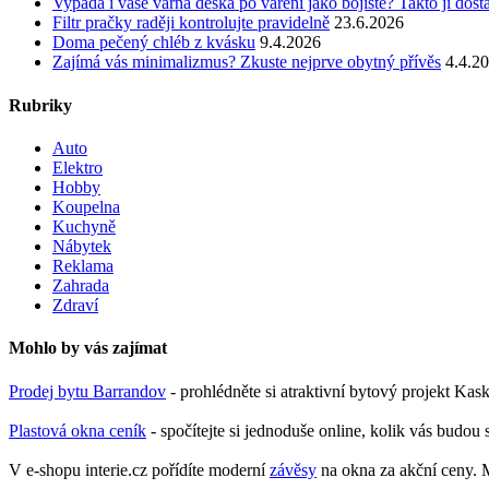
Vypadá i vaše varná deska po vaření jako bojiště? Takto ji dost
Filtr pračky raději kontrolujte pravidelně
23.6.2026
Doma pečený chléb z kvásku
9.4.2026
Zajímá vás minimalizmus? Zkuste nejprve obytný přívěs
4.4.2
Rubriky
Auto
Elektro
Hobby
Koupelna
Kuchyně
Nábytek
Reklama
Zahrada
Zdraví
Mohlo by vás zajímat
Prodej bytu Barrandov
- prohlédněte si atraktivní bytový projekt Ka
Plastová okna ceník
- spočítejte si jednoduše online, kolik vás budou 
V e-shopu interie.cz pořídíte moderní
závěsy
na okna za akční ceny. M