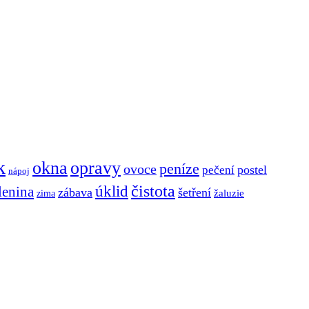
k
okna
opravy
peníze
ovoce
postel
pečení
nápoj
čistota
úklid
lenina
zábava
šetření
zima
žaluzie