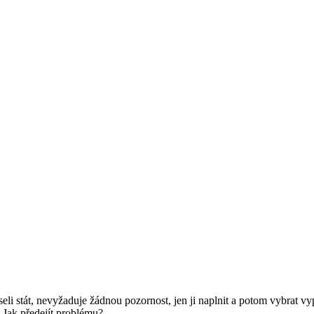
seli stát, nevyžaduje žádnou pozornost, jen ji naplnit a potom vybrat 
. Jak předejít problému?