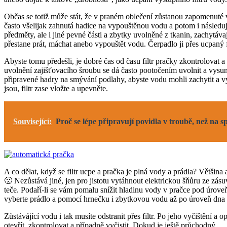
Občas se totiž může stát, že v praném oblečení zůstanou zapomenuté 
často všelijak zahnutá hadice na vypouštěnou vodu a potom i následují
předměty, ale i jiné pevné části a zbytky uvolněné z tkanin, zachytáva
přestane prát, máchat anebo vypouštět vodu. Čerpadlo ji přes ucpaný fil
Abyste tomu předešli, je dobré čas od času filtr pračky zkontrolovat a 
uvolnění zajišťovacího šroubu se dá často pootočením uvolnit a vysun
připravené hadry na smývání podlahy, abyste vodu mohli zachytit a vym
jsou, filtr zase vložte a upevněte.
Související:
Proč se lépe připravují povidla v troubě, než na 
A co dělat, když se filtr ucpe a pračka je plná vody a prádla? Většin
🙁 Nezůstává jiné, jen pro jistotu vytáhnout elektrickou šňůru ze zásu
teče. Podaří-li se vám pomalu snížit hladinu vody v pračce pod úrove
vyberte prádlo a pomocí hrnečku i zbytkovou vodu až po úroveň dna bub
Zůstávájící vodu i tak musíte odstranit přes filtr. Po jeho vyčištění 
otevřít, zkontrolovat a případně vyčistit. Dokud je ještě průchodný.