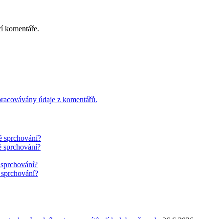
cí komentáře.
 zpracovávány údaje z komentářů.
é sprchování?
é sprchování?
 sprchování?
 sprchování?