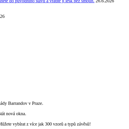
anete do původního stavu a vrátíte jí lesk bez šmouh.
26.6.2026
026
skády Barrandov v Praze.
stát nová okna.
ůžete vybírat z více jak 300 vzorů a typů závěsů!