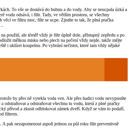
érkách. To vše se dostává do bubnu a do vody. Aby se neucpala úzká a
é vodu odsává, i filtr. Tady, ve větším prostoru, se všechny
í ve filtru moc, filtr se ucpe. Zjistíte to tak, že plná pračka
y…
na použití, ale téměř vždy je filtr úplně dole, přístupný zepředu a po
podložit mělkou misku nebo plech na pečení vždy nejde, takže mějte
ště i uklízet koupelnu. Po vybrání nečistot, které tam vždy nějaké
protože by přes ně vytekla voda ven. Ale přes hadici vodu nevypustíte
r a odstraňovat a odstraňovat všechnu tu vodu, která z plné pračky
rický přívod a zkusit odblokovat zámek dveří. Když se vám to podaří,
d filtrem.
lus. A pak nezapomenout aspoň jednou za půl roku filtr preventivně