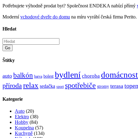
Potřebujete výhodně prodat byt? Společnost ENDEKA nabízí přímý
Moderní
vchodové dveře do domu
na míru vyrábí česká firma Perito.
Hledat
Go
Štítky
bydlení
domácnost
balkón
auto
choroba
bolest
barva
relax
spotřebiče
příroda
topen
terasa
sedačka
stromy
sport
Kategorie
Auto
(20)
Elektro
(38)
Hobby
(84)
Koupelna
(57)
Kuchyně
(134)