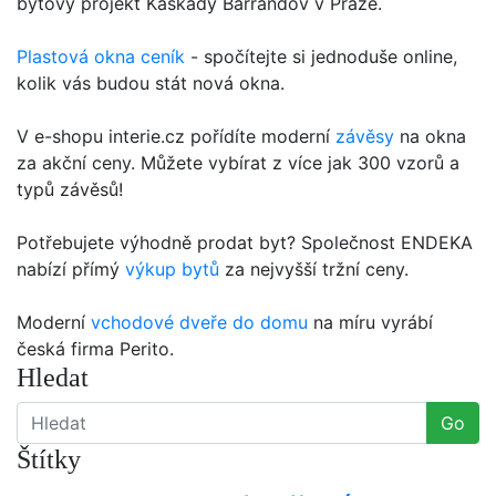
bytový projekt Kaskády Barrandov v Praze.
Plastová okna ceník
- spočítejte si jednoduše online,
kolik vás budou stát nová okna.
V e-shopu interie.cz pořídíte moderní
závěsy
na okna
za akční ceny. Můžete vybírat z více jak 300 vzorů a
typů závěsů!
Potřebujete výhodně prodat byt? Společnost ENDEKA
nabízí přímý
výkup bytů
za nejvyšší tržní ceny.
Moderní
vchodové dveře do domu
na míru vyrábí
česká firma Perito.
Hledat
Go
Štítky