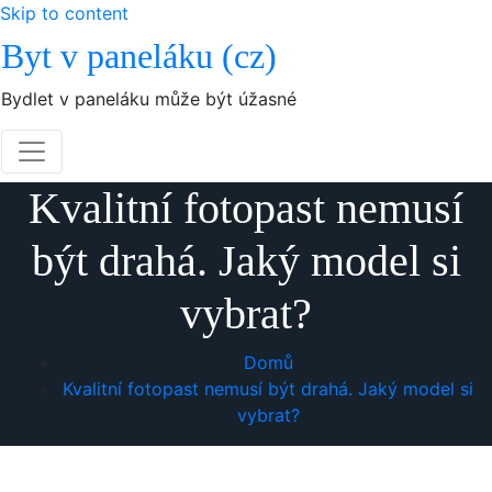
Skip to content
Byt v paneláku (cz)
Bydlet v paneláku může být úžasné
Kvalitní fotopast nemusí
být drahá. Jaký model si
vybrat?
Domů
Kvalitní fotopast nemusí být drahá. Jaký model si
vybrat?