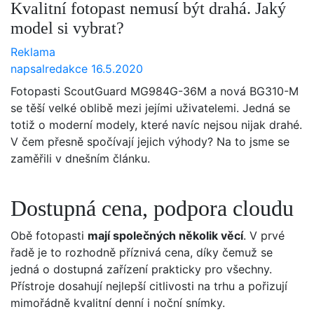
Kvalitní fotopast nemusí být drahá. Jaký
model si vybrat?
Reklama
napsal
redakce
16.5.2020
Fotopasti ScoutGuard MG984G-36M a nová BG310-M
se těší velké oblibě mezi jejími uživatelemi. Jedná se
totiž o moderní modely, které navíc nejsou nijak drahé.
V čem přesně spočívají jejich výhody? Na to jsme se
zaměřili v dnešním článku.
Dostupná cena, podpora cloudu
Obě fotopasti
mají společných několik věcí
. V prvé
řadě je to rozhodně příznivá cena, díky čemuž se
jedná o dostupná zařízení prakticky pro všechny.
Přístroje dosahují nejlepší citlivosti na trhu a pořizují
mimořádně kvalitní denní i noční snímky.