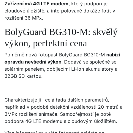
Zařízení má 4G LTE modem
, který podporuje
cloudové úložiště, a interpolovaně dokáže fotit v
rozlišení 36 MPx.
BolyGuard BG310-M: skvělý
výkon, perfektní cena
Poměrně nová fotopast BolyGuard BG310-M
nabízí
opravdu nevšední výkon
. Dodává se společně se
solárním panelem, dobíjecími Li-Ion akumulátory a
32GB SD kartou.
Charakterizuje ji i celá řada dalších parametrů,
například v podobě detekční vzdálenosti 20 metrů a
3MPx rozlišení snímače. Samozřejmostí je poté
podpora 4G LTE modemu s cloudovým úložištěm.