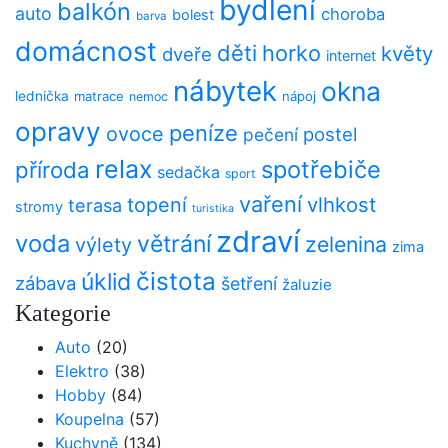
bydlení
balkón
auto
choroba
bolest
barva
domácnost
děti
horko
květy
dveře
internet
nábytek
okna
lednička
matrace
nápoj
nemoc
opravy
peníze
ovoce
postel
pečení
relax
spotřebiče
příroda
sedačka
sport
vaření
vlhkost
topení
terasa
stromy
turistika
zdraví
voda
větrání
zelenina
výlety
zima
čistota
úklid
zábava
šetření
žaluzie
Kategorie
Auto
(20)
Elektro
(38)
Hobby
(84)
Koupelna
(57)
Kuchyně
(134)