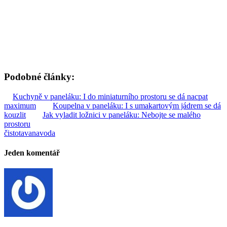
Podobné články:
Kuchyně v paneláku: I do miniaturního prostoru se dá nacpat
maximum
Koupelna v paneláku: I s umakartovým jádrem se dá
kouzlit
Jak vyladit ložnici v paneláku: Nebojte se malého
prostoru
čistota
vana
voda
Jeden komentář