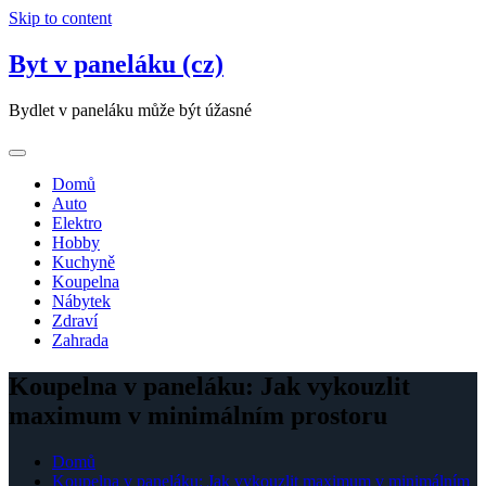
Skip to content
Byt v paneláku (cz)
Bydlet v paneláku může být úžasné
Domů
Auto
Elektro
Hobby
Kuchyně
Koupelna
Nábytek
Zdraví
Zahrada
Koupelna v paneláku: Jak vykouzlit
maximum v minimálním prostoru
Domů
Koupelna v paneláku: Jak vykouzlit maximum v minimálním