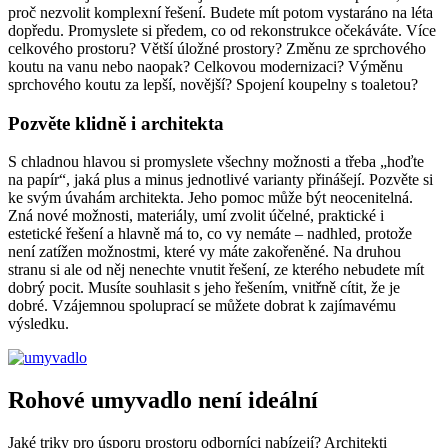
proč nezvolit komplexní řešení. Budete mít potom vystaráno na léta
dopředu. Promyslete si předem, co od rekonstrukce očekáváte. Více
celkového prostoru? Větší úložné prostory? Změnu ze sprchového
koutu na vanu nebo naopak? Celkovou modernizaci? Výměnu
sprchového koutu za lepší, novější? Spojení koupelny s toaletou?
Pozvěte klidně i architekta
S chladnou hlavou si promyslete všechny možnosti a třeba „hoďte
na papír“, jaká plus a minus jednotlivé varianty přinášejí. Pozvěte si
ke svým úvahám architekta. Jeho pomoc může být neocenitelná.
Zná nové možnosti, materiály, umí zvolit účelné, praktické i
estetické řešení a hlavně má to, co vy nemáte – nadhled, protože
není zatížen možnostmi, které vy máte zakořeněné. Na druhou
stranu si ale od něj nenechte vnutit řešení, ze kterého nebudete mít
dobrý pocit. Musíte souhlasit s jeho řešením, vnitřně cítit, že je
dobré. Vzájemnou spoluprací se můžete dobrat k zajímavému
výsledku.
Rohové umyvadlo není ideální
Jaké triky pro úsporu prostoru odborníci nabízejí? Architekti