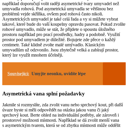
například doporučují volit raději asymetrické tvary umyvadel než
umyvadla rohová. Pod asymetrická umyvadla se většinou bez
problémů vejde skříňka, ovšem pod rohová často nikoli.
Asymetrických umyvadel je také celá řada a vy si můžete vybrat
takové, které bude do vaší koupelny opravdu pasovat. Pokud zvolíte
rohové umyvadlo, může se stát, že přijdete o spoustu úložného
prostoru například pro prací prostředky, hadry a podobně. Využití
prostor pod umyvadlem je důležité. Bojujete zde přece o každý
centimetr. Také klidně zvolte malé umývadlo. Klasickým
umyvadlům už odzvonilo. Jsou zbytečně velká a zabírají prostor,
který lze využít mnohem účelněji.
Související:
Umyjte neonku, uvidíte lépe
Asymetrická vana splní požadavky
Jakmile si rozmyslíte, zda zvolit vanu nebo sprchový kout, při další
úvaze byste si měli odpovědět na otázku jakou vanu či jaký
sprchový kout. Berte ohled na individuální potřeby, ale zároveň i
prostorové možnosti místnosti. Například se dá zvolit menší vana
s asymetrickým tvarem, která se od zbytku místnosti může oddělit