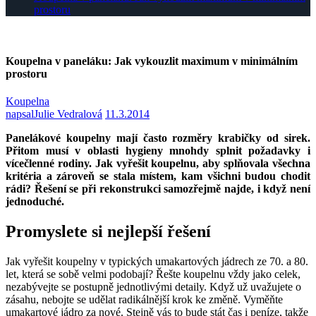
prostoru
Koupelna v paneláku: Jak vykouzlit maximum v minimálním
prostoru
Koupelna
napsal
Julie Vedralová
11.3.2014
Panelákové koupelny mají často rozměry krabičky od sirek.
Přitom musí v oblasti hygieny mnohdy splnit požadavky i
vícečlenné rodiny. Jak vyřešit koupelnu, aby splňovala všechna
kritéria a zároveň se stala místem, kam všichni budou chodit
rádi? Řešení se při rekonstrukci samozřejmě najde, i když není
jednoduché.
Promyslete si nejlepší řešení
Jak vyřešit koupelny v typických umakartových jádrech ze 70. a 80.
let, která se sobě velmi podobají? Řešte koupelnu vždy jako celek,
nezabývejte se postupně jednotlivými detaily. Když už uvažujete o
zásahu, nebojte se udělat radikálnější krok ke změně. Vyměňte
umakartové jádro za nové. Stejně vás to bude stát čas i peníze, takže