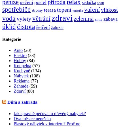
relax
peníze
příroda
postel
pečení
sedačka
sport
spotřebiče
vaření
topení
vlhkost
terasa
stromy
turistika
zdraví
voda
větrání
zelenina
výlety
zábava
zima
čistota
úklid
šetření
žaluzie
Kategorie
Auto
(20)
Elektro
(38)
Hobby
(84)
Koupelna
(57)
Kuchyně
(134)
Nábytek
(108)
Reklama
(77)
Zahrada
(59)
Zdraví
(80)
Dům a zahrada
Jak správně pečovat o dřevěný nábytek?
Dva měsíce nepršelo
Plastový nábytek v interiéru? Proč ne