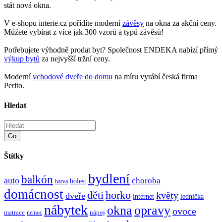
stát nová okna.
V e-shopu interie.cz pořídíte moderní
závěsy
na okna za akční ceny.
Můžete vybírat z více jak 300 vzorů a typů závěsů!
Potřebujete výhodně prodat byt? Společnost ENDEKA nabízí přímý
výkup bytů
za nejvyšší tržní ceny.
Moderní
vchodové dveře do domu
na míru vyrábí česká firma
Perito.
Hledat
Go
Štítky
bydlení
balkón
auto
choroba
bolest
barva
domácnost
děti
horko
květy
dveře
internet
lednička
nábytek
okna
opravy
ovoce
matrace
nápoj
nemoc