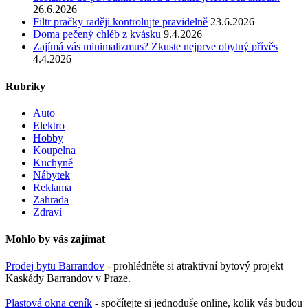
26.6.2026
Filtr pračky raději kontrolujte pravidelně
23.6.2026
Doma pečený chléb z kvásku
9.4.2026
Zajímá vás minimalizmus? Zkuste nejprve obytný přívěs
4.4.2026
Rubriky
Auto
Elektro
Hobby
Koupelna
Kuchyně
Nábytek
Reklama
Zahrada
Zdraví
Mohlo by vás zajímat
Prodej bytu Barrandov
- prohlédněte si atraktivní bytový projekt
Kaskády Barrandov v Praze.
Plastová okna ceník
- spočítejte si jednoduše online, kolik vás budou