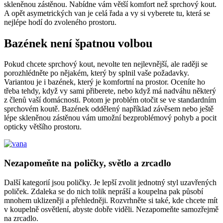
skleněnou zástěnou. Nabídne vám větší komfort než sprchový kout.
A opět asymetrických van je celá řada a vy si vyberete tu, která se
nejlépe hodí do zvoleného prostoru.
Bazének není špatnou volbou
Pokud chcete sprchový kout, nevolte ten nejlevnější, ale raději se
porozhlédněte po nějakém, který by splnil vaše požadavky.
Variantou je i bazének, který je komfortní na prostor. Oceníte ho
třeba tehdy, když vy sami přiberete, nebo když má nadváhu některý
z členů vaší domácnosti. Potom je problém otočit se ve standardním
sprchovém koutě. Bazének oddělený například závěsem nebo ještě
lépe skleněnou zástěnou vám umožní bezproblémový pohyb a pocit
opticky většího prostoru.
Nezapomeňte na poličky, světlo a zrcadlo
Další kategorií jsou poličky. Je lepší zvolit jednotný styl uzavřených
poliček. Zdaleka se do nich tolik nepráší a koupelna pak působí
mnohem uklizeněji a přehledněji. Rozvrhněte si také, kde chcete mít
v koupelně osvětlení, abyste dobře viděli. Nezapomeňte samozřejmě
na zrcadlo.