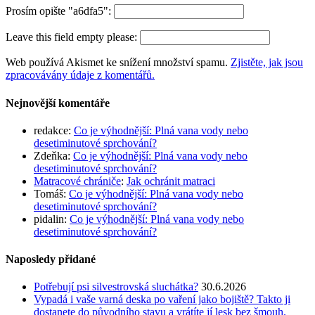
Prosím opište "a6dfa5":
Leave this field empty please:
Web používá Akismet ke snížení množství spamu.
Zjistěte, jak jsou
zpracovávány údaje z komentářů.
Nejnovější komentáře
redakce
:
Co je výhodnější: Plná vana vody nebo
desetiminutové sprchování?
Zdeňka
:
Co je výhodnější: Plná vana vody nebo
desetiminutové sprchování?
Matracové chrániče
:
Jak ochránit matraci
Tomáš
:
Co je výhodnější: Plná vana vody nebo
desetiminutové sprchování?
pidalin
:
Co je výhodnější: Plná vana vody nebo
desetiminutové sprchování?
Naposledy přidané
Potřebují psi silvestrovská sluchátka?
30.6.2026
Vypadá i vaše varná deska po vaření jako bojiště? Takto ji
dostanete do původního stavu a vrátíte jí lesk bez šmouh.