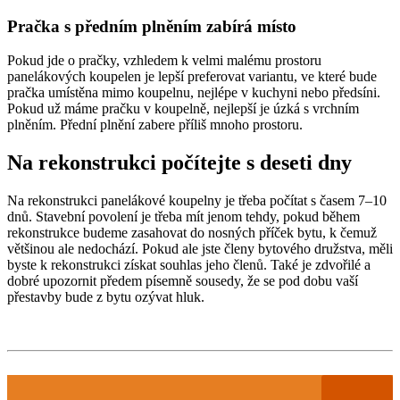
Pračka s předním plněním zabírá místo
Pokud jde o pračky, vzhledem k velmi malému prostoru
panelákových koupelen je lepší preferovat variantu, ve které bude
pračka umístěna mimo koupelnu, nejlépe v kuchyni nebo předsíni.
Pokud už máme pračku v koupelně, nejlepší je úzká s vrchním
plněním. Přední plnění zabere příliš mnoho prostoru.
Na rekonstrukci počítejte s deseti dny
Na rekonstrukci panelákové koupelny je třeba počítat s časem 7–10
dnů. Stavební povolení je třeba mít jenom tehdy, pokud během
rekonstrukce budeme zasahovat do nosných příček bytu, k čemuž
většinou ale nedochází. Pokud ale jste členy bytového družstva, měli
byste k rekonstrukci získat souhlas jeho členů. Také je zdvořilé a
dobré upozornit předem písemně sousedy, že se pod dobu vaší
přestavby bude z bytu ozývat hluk.