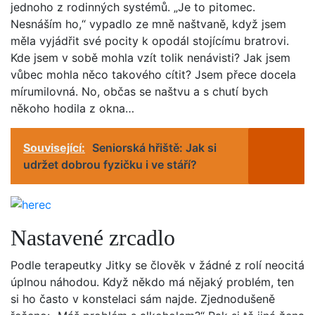
jednoho z rodinných systémů. „Je to pitomec.
Nesnáším ho,“ vypadlo ze mně naštvaně, když jsem
měla vyjádřit své pocity k opodál stojícímu bratrovi.
Kde jsem v sobě mohla vzít tolik nenávisti? Jak jsem
vůbec mohla něco takového cítit? Jsem přece docela
mírumilovná. No, občas se naštvu a s chutí bych
někoho hodila z okna…
Související:
Seniorská hřiště: Jak si
udržet dobrou fyzičku i ve stáří?
Nastavené zrcadlo
Podle terapeutky Jitky se člověk v žádné z rolí neocitá
úplnou náhodou. Když někdo má nějaký problém, ten
si ho často v konstelaci sám najde. Zjednodušeně