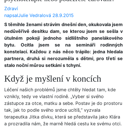
Zdraví
napsal
Julie Vedralová
28.9.2015
S těmihle ženami strávím dnešní den, okukovala jsem
nedůvěřivě desítku dam, se kterou jsem se sešla v
útulném pokoji jednoho sídlištního panelákového
bytu. Ocitla jsem se na semináři rodinných
konstelací. Každou z nás něco trápilo: jedna hledala
partnera, druhá si nerozuměla s dětmi, pro třetí se
stalo noční můrou setkání s tchyní.
Když je myšlení v koncích
Léčení našich problémů jsme chtěly hledat tam, kde
vznikly, tedy ve vlastní rodině. „Vyber si svého
zástupce za otce, matku a sebe. Postav je do prostoru
tak, jak to podle svého srdce ucítíš,“ vyzvala
terapeutka Jitka dívku, která se představila jako Klára
a prozradila nám, že marně hledá cestu ke svému otci.