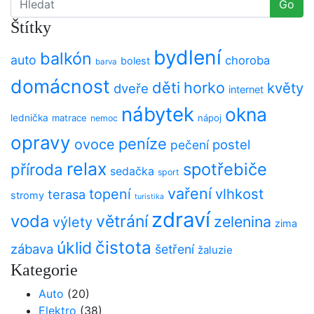
Go
Štítky
bydlení
balkón
auto
choroba
bolest
barva
domácnost
děti
horko
květy
dveře
internet
nábytek
okna
lednička
matrace
nápoj
nemoc
opravy
peníze
ovoce
postel
pečení
relax
spotřebiče
příroda
sedačka
sport
vaření
vlhkost
topení
terasa
stromy
turistika
zdraví
voda
větrání
zelenina
výlety
zima
čistota
úklid
zábava
šetření
žaluzie
Kategorie
Auto
(20)
Elektro
(38)