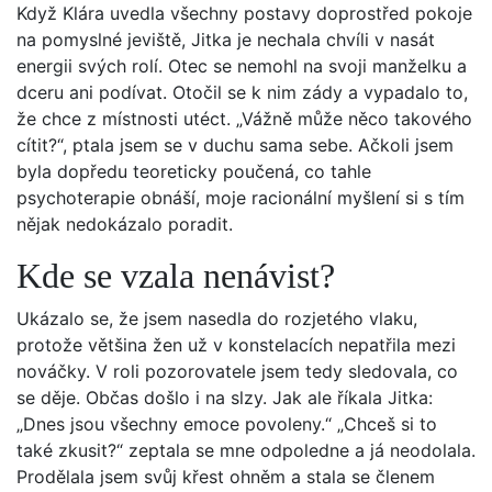
Když Klára uvedla všechny postavy doprostřed pokoje
na pomyslné jeviště, Jitka je nechala chvíli v nasát
energii svých rolí. Otec se nemohl na svoji manželku a
dceru ani podívat. Otočil se k nim zády a vypadalo to,
že chce z místnosti utéct. „Vážně může něco takového
cítit?“, ptala jsem se v duchu sama sebe. Ačkoli jsem
byla dopředu teoreticky poučená, co tahle
psychoterapie obnáší, moje racionální myšlení si s tím
nějak nedokázalo poradit.
Kde se vzala nenávist?
Ukázalo se, že jsem nasedla do rozjetého vlaku,
protože většina žen už v konstelacích nepatřila mezi
nováčky. V roli pozorovatele jsem tedy sledovala, co
se děje. Občas došlo i na slzy. Jak ale říkala Jitka:
„Dnes jsou všechny emoce povoleny.“ „Chceš si to
také zkusit?“ zeptala se mne odpoledne a já neodolala.
Prodělala jsem svůj křest ohněm a stala se členem