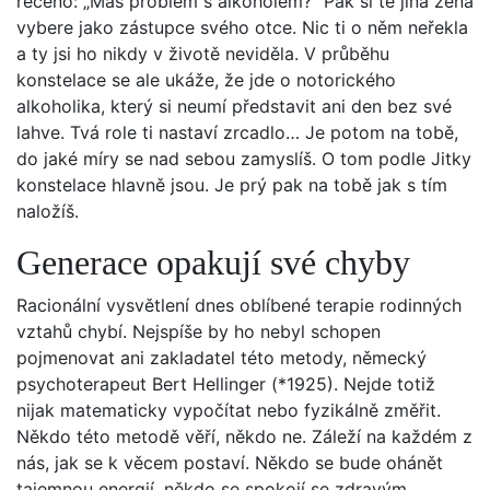
řečeno: „Máš problém s alkoholem?“ Pak si tě jiná žena
vybere jako zástupce svého otce. Nic ti o něm neřekla
a ty jsi ho nikdy v životě neviděla. V průběhu
konstelace se ale ukáže, že jde o notorického
alkoholika, který si neumí představit ani den bez své
lahve. Tvá role ti nastaví zrcadlo… Je potom na tobě,
do jaké míry se nad sebou zamyslíš. O tom podle Jitky
konstelace hlavně jsou. Je prý pak na tobě jak s tím
naložíš.
Generace opakují své chyby
Racionální vysvětlení dnes oblíbené terapie rodinných
vztahů chybí. Nejspíše by ho nebyl schopen
pojmenovat ani zakladatel této metody, německý
psychoterapeut Bert Hellinger (*1925). Nejde totiž
nijak matematicky vypočítat nebo fyzikálně změřit.
Někdo této metodě věří, někdo ne. Záleží na každém z
nás, jak se k věcem postaví. Někdo se bude ohánět
tajemnou energií, někdo se spokojí se zdravým