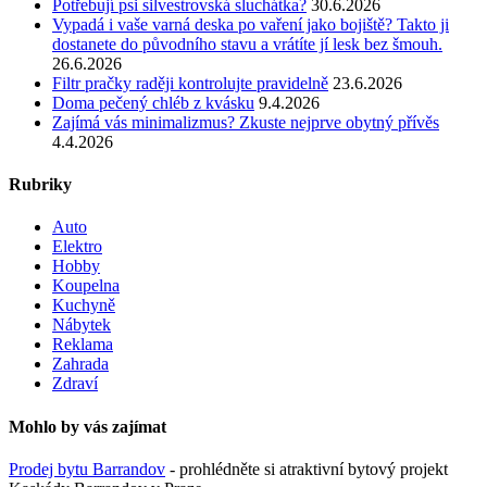
Potřebují psi silvestrovská sluchátka?
30.6.2026
Vypadá i vaše varná deska po vaření jako bojiště? Takto ji
dostanete do původního stavu a vrátíte jí lesk bez šmouh.
26.6.2026
Filtr pračky raději kontrolujte pravidelně
23.6.2026
Doma pečený chléb z kvásku
9.4.2026
Zajímá vás minimalizmus? Zkuste nejprve obytný přívěs
4.4.2026
Rubriky
Auto
Elektro
Hobby
Koupelna
Kuchyně
Nábytek
Reklama
Zahrada
Zdraví
Mohlo by vás zajímat
Prodej bytu Barrandov
- prohlédněte si atraktivní bytový projekt