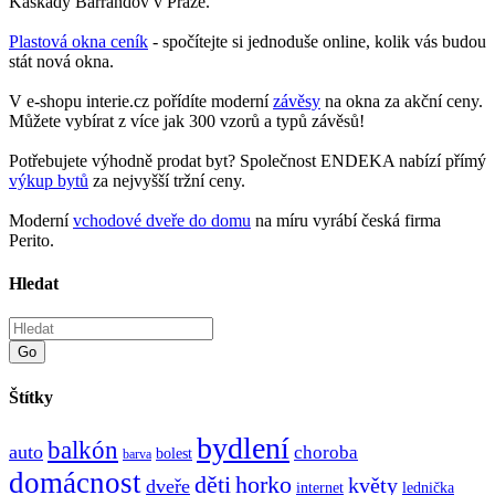
Kaskády Barrandov v Praze.
Plastová okna ceník
- spočítejte si jednoduše online, kolik vás budou
stát nová okna.
V e-shopu interie.cz pořídíte moderní
závěsy
na okna za akční ceny.
Můžete vybírat z více jak 300 vzorů a typů závěsů!
Potřebujete výhodně prodat byt? Společnost ENDEKA nabízí přímý
výkup bytů
za nejvyšší tržní ceny.
Moderní
vchodové dveře do domu
na míru vyrábí česká firma
Perito.
Hledat
Go
Štítky
bydlení
balkón
auto
choroba
bolest
barva
domácnost
děti
horko
květy
dveře
internet
lednička