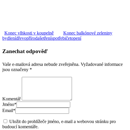
Konec vlhkosti v koupelně
Konec balkónové zeleniny
bydlení
dřevo
příroda
šetření
spotřebiče
topení
Zanechat odpověď
Vaše e-mailová adresa nebude zveřejněna.
Vyžadované informace
jsou označeny
*
Komentář
Jméno
*
Email
*
Uložit do prohlížeče jméno, e-mail a webovou stránku pro
budoucí komentáře.