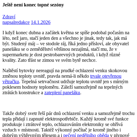
Ještě není konec topné sezóny
Zdraví
napsal
redakce
14.1.2026
I když konec dubna a začátek května se spíše podobal počasím na
léto, než jaro, stačí jeden den a všechno je jinak, tedy tak, jak má
být. Studený máj – ve stodole ráj, říká jedno přísloví, ale obyvatel
paneláku se o zemědělství většinou nezajímá, stačí mu, že v
supermarketu je dost pestrobarevných produktů, i když různé
kvality. Zato třást se zimou ve svém bytě nechce.
Naštěstí bytovky nereagují na prudké ochlazení venku skokovou
změnou teploty uvnitř, pravda nemá-li někdo
trvale otevřenou
větračku
. Tepelná setrvačnost udržuje teplotu uvnitř jen s mírným
poklesem hodnoty teploměru. Záleží samozřejmě na tepelných
ztrátách konstrukce a
zateplení paneláku
.
Takže dobrý svetr řeší pár dnů ochlazení venku a samozřejmě trochu
tepla přidají i zapnuté elektrospotřebiče. Každý kromě své funkce
produkuje i ztrátové teplo, ochlazováním elektroniky se ohřívá
vzduch v místnosti. Taktéž výkonný počítač je kromě jiného i
dobrým výhřevným tělesem a i
pečení nedělního oběda
v plynové