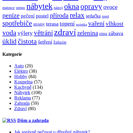
nábytek
okna
opravy
ovoce
matrace
nápoj
nemoc
relax
peníze
příroda
postel
pečení
sedačka
sport
spotřebiče
vaření
topení
vlhkost
terasa
stromy
turistika
zdraví
voda
větrání
zelenina
výlety
zábava
zima
čistota
úklid
šetření
žaluzie
Kategorie
Auto
(20)
Elektro
(38)
Hobby
(84)
Koupelna
(57)
Kuchyně
(134)
Nábytek
(108)
Reklama
(77)
Zahrada
(59)
Zdraví
(80)
Dům a zahrada
Jak správně pečovat o dřevěný nábytek?