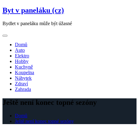
Skip
Byt v paneláku (cz)
to
content
Bydlet v paneláku může být úžasné
Domů
Auto
Elektro
Hobby
Kuchyně
Koupelna
Nábytek
Zdraví
Zahrada
Ještě není konec topné sezóny
Domů
Ještě není konec topné sezóny