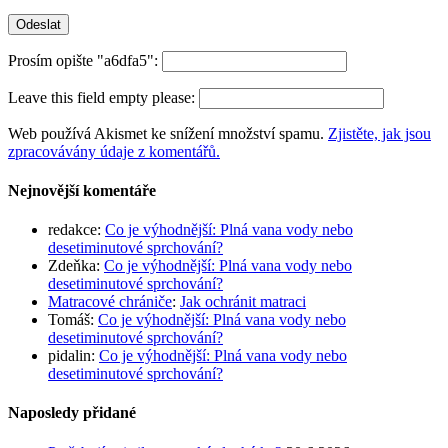
Prosím opište "a6dfa5":
Leave this field empty please:
Web používá Akismet ke snížení množství spamu.
Zjistěte, jak jsou
zpracovávány údaje z komentářů.
Nejnovější komentáře
redakce
:
Co je výhodnější: Plná vana vody nebo
desetiminutové sprchování?
Zdeňka
:
Co je výhodnější: Plná vana vody nebo
desetiminutové sprchování?
Matracové chrániče
:
Jak ochránit matraci
Tomáš
:
Co je výhodnější: Plná vana vody nebo
desetiminutové sprchování?
pidalin
:
Co je výhodnější: Plná vana vody nebo
desetiminutové sprchování?
Naposledy přidané