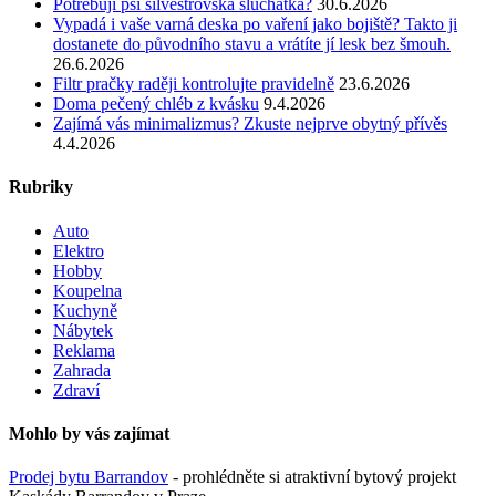
Potřebují psi silvestrovská sluchátka?
30.6.2026
Vypadá i vaše varná deska po vaření jako bojiště? Takto ji
dostanete do původního stavu a vrátíte jí lesk bez šmouh.
26.6.2026
Filtr pračky raději kontrolujte pravidelně
23.6.2026
Doma pečený chléb z kvásku
9.4.2026
Zajímá vás minimalizmus? Zkuste nejprve obytný přívěs
4.4.2026
Rubriky
Auto
Elektro
Hobby
Koupelna
Kuchyně
Nábytek
Reklama
Zahrada
Zdraví
Mohlo by vás zajímat
Prodej bytu Barrandov
- prohlédněte si atraktivní bytový projekt