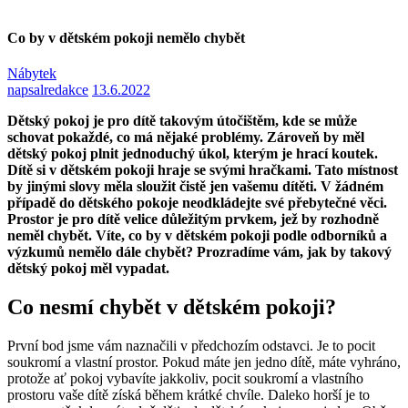
Co by v dětském pokoji nemělo chybět
Nábytek
napsal
redakce
13.6.2022
Dětský pokoj je pro dítě takovým útočištěm, kde se může
schovat pokaždé, co má nějaké problémy. Zároveň by měl
dětský pokoj plnit jednoduchý úkol, kterým je hrací koutek.
Dítě si v dětském pokoji hraje se svými hračkami. Tato místnost
by jinými slovy měla sloužit čistě jen vašemu dítěti. V žádném
případě do dětského pokoje neodkládejte své přebytečné věci.
Prostor je pro dítě velice důležitým prvkem, jež by rozhodně
neměl chybět. Víte, co by v dětském pokoji podle odborníků a
výzkumů nemělo dále chybět? Prozradíme vám, jak by takový
dětský pokoj měl vypadat.
Co nesmí chybět v dětském pokoji?
První bod jsme vám naznačili v předchozím odstavci. Je to pocit
soukromí a vlastní prostor. Pokud máte jen jedno dítě, máte vyhráno,
protože ať pokoj vybavíte jakkoliv, pocit soukromí a vlastního
prostoru vaše dítě získá během krátké chvíle. Daleko horší je to