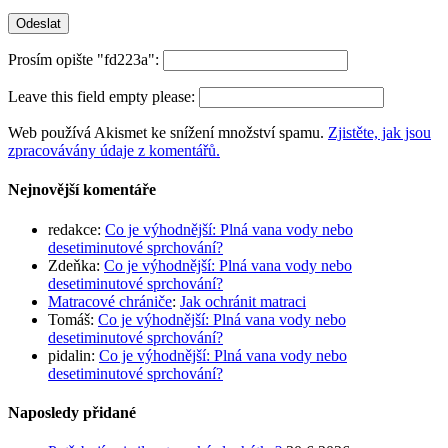
Prosím opište "fd223a":
Leave this field empty please:
Web používá Akismet ke snížení množství spamu.
Zjistěte, jak jsou
zpracovávány údaje z komentářů.
Nejnovější komentáře
redakce
:
Co je výhodnější: Plná vana vody nebo
desetiminutové sprchování?
Zdeňka
:
Co je výhodnější: Plná vana vody nebo
desetiminutové sprchování?
Matracové chrániče
:
Jak ochránit matraci
Tomáš
:
Co je výhodnější: Plná vana vody nebo
desetiminutové sprchování?
pidalin
:
Co je výhodnější: Plná vana vody nebo
desetiminutové sprchování?
Naposledy přidané