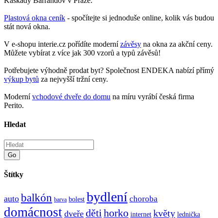
Kaskády Barrandov v Praze.
Plastová okna ceník
- spočítejte si jednoduše online, kolik vás budou
stát nová okna.
V e-shopu interie.cz pořídíte moderní
závěsy
na okna za akční ceny.
Můžete vybírat z více jak 300 vzorů a typů závěsů!
Potřebujete výhodně prodat byt? Společnost ENDEKA nabízí přímý
výkup bytů
za nejvyšší tržní ceny.
Moderní
vchodové dveře do domu
na míru vyrábí česká firma
Perito.
Hledat
Go
Štítky
bydlení
balkón
auto
choroba
bolest
barva
domácnost
děti
horko
květy
dveře
internet
lednička