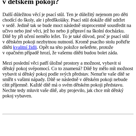
v dětském pokoji?
Další důležitou věcí je psací stůl. Ten je důležitý nejenom pro děti
chodící do školy, ale i předškoláky. Psací stůl dokáže dítě udržet
v sedě. Jedině tak se bude moct následně stoprocentně soustředit na
učivo nebo jiné věci, jež ho nebo ji připraví na školní docházku.
Dítě by při učení nemělo ležet. To je také důvod, proč je psací stůl
v dětském pokoji nezbytnou nutností. Kromě psacího stolu pořiďte
dítěti
kvalitní židli
. Opět na této položce nešetřete, protože
v opačném případě hrozí, že vašemu dítěti budou bolet záda.
Mezi poslední věci patří úložné prostory a možnost, vybavit si
dětský pokoj svépomocí. Co to znamená? Dítě by mělo mít možnost
vybavit si dětský pokoj podle svých představ. Nenuťte vaše dítě se
smířit s vašimi nápady. Dítě se následně v dětském pokoji nebude
cítit příjemně. Každé dítě má o svém dětském pokoji představu.
Nechte tedy mluvit vaše dítě, aby projevilo, jak chce mít dětský
pokoj vybaven.