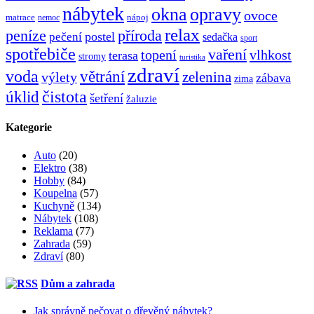
nábytek
okna
opravy
ovoce
matrace
nápoj
nemoc
relax
peníze
příroda
postel
pečení
sedačka
sport
spotřebiče
vaření
topení
vlhkost
terasa
stromy
turistika
zdraví
voda
větrání
zelenina
výlety
zábava
zima
čistota
úklid
šetření
žaluzie
Kategorie
Auto
(20)
Elektro
(38)
Hobby
(84)
Koupelna
(57)
Kuchyně
(134)
Nábytek
(108)
Reklama
(77)
Zahrada
(59)
Zdraví
(80)
Dům a zahrada
Jak správně pečovat o dřevěný nábytek?