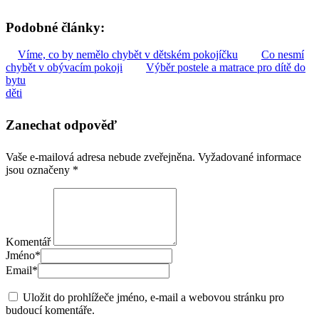
Podobné články:
Víme, co by nemělo chybět v dětském pokojíčku
Co nesmí
chybět v obývacím pokoji
Výběr postele a matrace pro dítě do
bytu
děti
Zanechat odpověď
Vaše e-mailová adresa nebude zveřejněna.
Vyžadované informace
jsou označeny
*
Komentář
Jméno
*
Email
*
Uložit do prohlížeče jméno, e-mail a webovou stránku pro
budoucí komentáře.