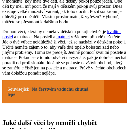
v momentě, kdy máte dvě děti, ale dětský pokoj pouze jeden. Obě
děti by měli mít pocit, že mají v dětském pokoji svůj prostor. Dnes
existuje velké množství variant, jak toho docílit. Pocit soukromí je
důležitý pro obě děti. Vlastní prostor máte již vyřešen? Výborně,
můžete se přesunout k dalšímu bodu.
Druhou věcí, která by neměla v dětském pokoji chybět je
kvalitní
postel
a matrace. Na posteli a
matraci
v žádném případě nešetřete.
Jde o dvě vůbec nejdůležitější věci, jež se nachází v dětském pokoji.
Určitě nemáte zájem o to, aby vaše dítě trpělo bolestmi zad nebo
jinými problémy. Tomu lze předejít. Jedině pomocí kvalitní postele a
matrace. Pokud se v tomto odvětví nevyznáte, pak je dobré si nechat
poradit od profesionálu. Ideálně se pokuste navštívit obchod, který
se zaměřuje čistě jen na postele a matrace. Právě v těchto obchodech
vám dokážou poradit nejlépe.
Související:
Na čerstvém vzduchu chutná
lépe
Jaké další věci by neměli chybět