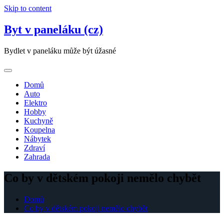
Skip to content
Byt v paneláku (cz)
Bydlet v paneláku může být úžasné
Domů
Auto
Elektro
Hobby
Kuchyně
Koupelna
Nábytek
Zdraví
Zahrada
Co by v dětském pokoji nemělo chybět
Domů
Co by v dětském pokoji nemělo chybět