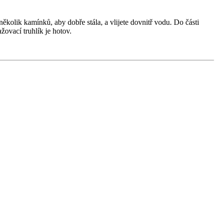
ěkolik kamínků, aby dobře stála, a vlijete dovnitř vodu. Do části
žovací truhlík je hotov.