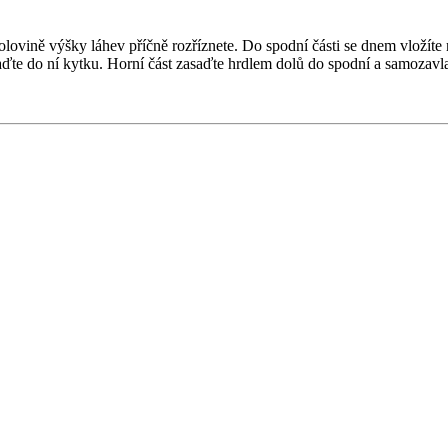
lovině výšky láhev příčně rozříznete. Do spodní části se dnem vložíte n
aďte do ní kytku. Horní část zasaďte hrdlem dolů do spodní a samozavla