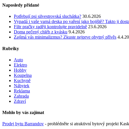
Naposledy přidané
Potřebují psi silvestrovská sluchátka?
30.6.2026
Vypadá i vaše varná deska po vaření jako bojiště? Takto ji dost
Filtr pračky raději kontrolujte pravidelně
23.6.2026
Doma pečený chléb z kvásku
9.4.2026
Zajímá vás minimalizmus? Zkuste nejprve obytný přívěs
4.4.2
Rubriky
Auto
Elektro
Hobby
Koupelna
Kuchyně
Nábytek
Reklama
Zahrada
Zdraví
Mohlo by vás zajímat
Prodej bytu Barrandov
- prohlédněte si atraktivní bytový projekt Ka