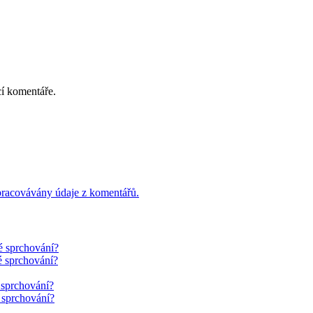
cí komentáře.
 zpracovávány údaje z komentářů.
é sprchování?
é sprchování?
 sprchování?
 sprchování?