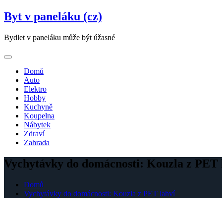
Skip
Byt v paneláku (cz)
to
content
Bydlet v paneláku může být úžasné
Domů
Auto
Elektro
Hobby
Kuchyně
Koupelna
Nábytek
Zdraví
Zahrada
Vychytávky do domácnosti: Kouzla z PET 
Domů
Vychytávky do domácnosti: Kouzla z PET lahví