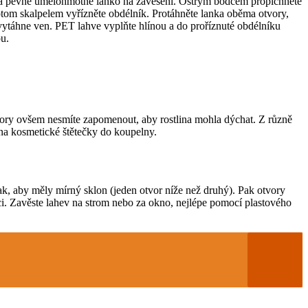
ví a pevné umělohmotné lanko na zavěšení. Ostrým bodcem propíchněte
otom skalpelem vyřízněte obdélník. Protáhněte lanka oběma otvory,
evytáhne ven. PET lahve vyplňte hlínou a do proříznuté obdélníku
ou.
tvory ovšem nesmíte zapomenout, aby rostlina mohla dýchat. Z různě
 na kosmetické štětečky do koupelny.
ak, aby měly mírný sklon (jeden otvor níže než druhý). Pak otvory
íci. Zavěste lahev na strom nebo za okno, nejlépe pomocí plastového