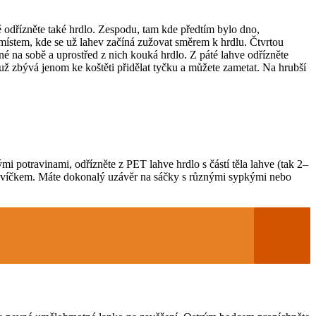
ě odřízněte také hrdlo. Zespodu, tam kde předtím bylo dno,
 místem, kde se už lahev začíná zužovat směrem k hrdlu. Čtvrtou
é na sobě a uprostřed z nich kouká hrdlo. Z páté lahve odřízněte
už zbývá jenom ke koštěti přidělat tyčku a můžete zametat. Na hrubší
i potravinami, odřízněte z PET lahve hrdlo s částí těla lahve (tak 2–
jte víčkem. Máte dokonalý uzávěr na sáčky s různými sypkými nebo