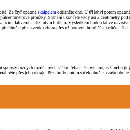
oště. Ze čtyř opatrně
skalpelem
odřízněte dno. U tří lahví potom opatrn
 půlcentimetrové proužky. Střihání ukončete vždy asi 2 centimetry pod
ývajícími lahvemi s uříznutým hrdlem. Výsledkem budou lahve navrstven
v přetáhněte přes zvenku zhora přes už hotovou horní část koštěte. Teď 
spousty různých rozdělaných sáčků třeba s těstovinami, rýží nebo jiným
 přetáhněte přes jeho okraje. Přes hrdlo potom sáček ohněte a zašroubu