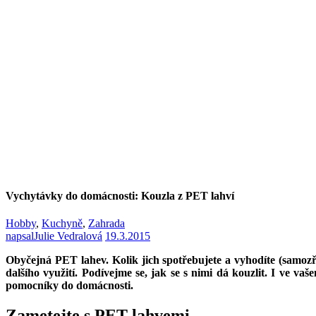
Vychytávky do domácnosti: Kouzla z PET lahví
Hobby
,
Kuchyně
,
Zahrada
napsal
Julie Vedralová
19.3.2015
Obyčejná PET lahev. Kolik jich spotřebujete a vyhodíte (samoz
dalšího využití. Podívejme se, jak se s nimi dá kouzlit. I ve 
pomocníky do domácnosti.
Zametejte s PET lahvemi