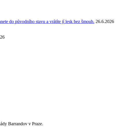
anete do původního stavu a vrátíte jí lesk bez šmouh.
26.6.2026
026
skády Barrandov v Praze.