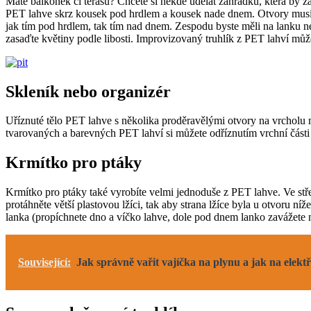
Máte balkonek či terasu? Chcete si někde udělat zahrádku, která by
PET lahve skrz kousek pod hrdlem a kousek nade dnem. Otvory musí bý
jak tím pod hrdlem, tak tím nad dnem. Zespodu byste měli na lanku ne
zasaďte květiny podle libosti. Improvizovaný truhlík z PET lahví může
Skleník nebo organizér
Uříznuté tělo PET lahve s několika proděravělými otvory na vrcholu m
tvarovaných a barevných PET lahví si můžete odříznutím vrchní části 
Krmítko pro ptáky
Krmítko pro ptáky také vyrobíte velmi jednoduše z PET lahve. Ve stře
protáhněte větší plastovou lžíci, tak aby strana lžíce byla u otvoru 
lanka (propíchnete dno a víčko lahve, dole pod dnem lanko zavážete 
Související:
Jak správně vařit vajíčka na plynu a jak na elektř