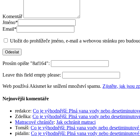
Komentář
Jméno
*
Email
*
Uložit do prohlížeče jméno, e-mail a webovou stránku pro budou
Prosím opište "8af164":
Leave this field empty please:
Web používá Akismet ke snížení množství spamu.
Zjistěte, jak jsou
Nejnovější komentáře
redakce
:
Co je výhodnější: Plná vana vody nebo desetiminutov
Zdeňka
:
Co je výhodnější: Plná vana vody nebo desetiminutov
Matracové chrániče
:
Jak ochránit matraci
Tomáš
:
Co je výhodnější: Plná vana vody nebo desetiminutové
pidalin
:
Co je výhodnější: Plná vana vody nebo desetiminutové