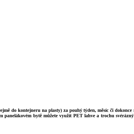
řejmě do kontejneru na plasty) za pouhý týden, měsíc či dokonc
vašem panelákovém bytě můžete využít PET lahve a trochu svérázn