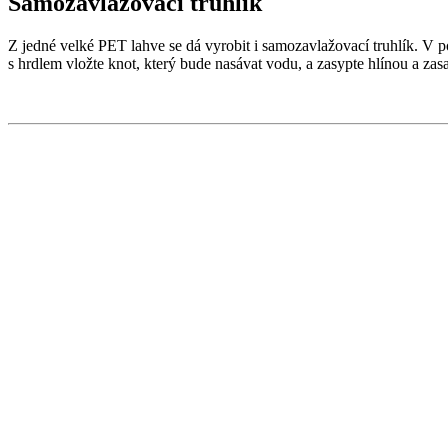
Samozavlažovací truhlík
Z jedné velké PET lahve se dá vyrobit i samozavlažovací truhlík. V po
s hrdlem vložte knot, který bude nasávat vodu, a zasypte hlínou a zas