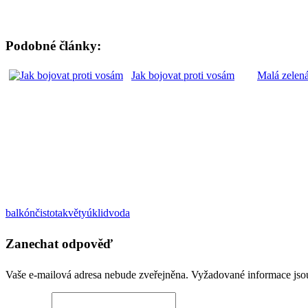
Podobné články:
Jak bojovat proti vosám
Malá zelená
balkón
čistota
květy
úklid
voda
Zanechat odpověď
Vaše e-mailová adresa nebude zveřejněna.
Vyžadované informace js