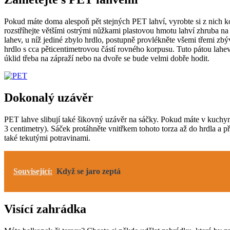
Pokud máte doma alespoň pět stejných PET lahví, vyrobte si z nich k
rozstříhejte většími ostrými nůžkami plastovou hmotu lahví zhruba na
lahev, u níž jediné zbylo hrdlo, postupně provlékněte všemi třemi zb
hrdlo s cca pěticentimetrovou částí rovného korpusu. Tuto pátou lahe
úklid třeba na zápraží nebo na dvoře se bude velmi dobře hodit.
Dokonalý uzávěr
PET lahve slibují také šikovný uzávěr na sáčky. Pokud máte v kuchyni 
3 centimetry). Sáček protáhněte vnitřkem tohoto torza až do hrdla a
také tekutými potravinami.
Související:
Když se jaro zeptá
Visící zahrádka