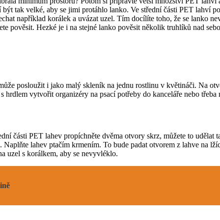
 zabrala minimum prostoru? Potom si připravte větší množství PET lah
t tak velké, aby se jimi protáhlo lanko. Ve střední části PET lahví p
chat například korálek a uvázat uzel. Tím docílíte toho, že se lanko n
te pověsit. Hezké je i na stejné lanko pověsit několik truhlíků nad seb
ůže posloužit i jako malý skleník na jednu rostlinu v květináči. Na o
s hrdlem vytvořit organizéry na psací potřeby do kanceláře nebo třeba
dní části PET lahev propíchněte dvěma otvory skrz, můžete to udělat t
níže. Naplňte lahev ptačím krmením. To bude padat otvorem z lahve na lž
na uzel s korálkem, aby se nevyvléklo.
ině