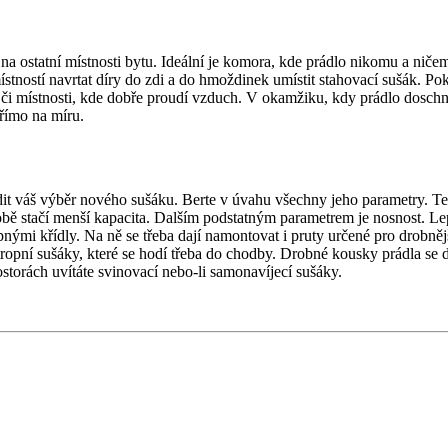
 na ostatní místnosti bytu. Ideální je komora, kde prádlo nikomu a niče
tností navrtat díry do zdi a do hmoždinek umístit stahovací sušák. Poku
či místnosti, kde dobře proudí vzduch. V okamžiku, kdy prádlo doschne,
římo na míru.
řídit váš výběr nového sušáku. Berte v úvahu všechny jeho parametry. T
sobě stačí menší kapacita. Dalším podstatným parametrem je nosnost. Le
pnými křídly. Na ně se třeba dají namontovat i pruty určené pro drobněj
ropní sušáky, které se hodí třeba do chodby. Drobné kousky prádla se d
torách uvítáte svinovací nebo-li samonavíjecí sušáky.