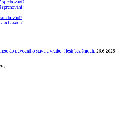
é sprchování?
é sprchování?
 sprchování?
 sprchování?
anete do původního stavu a vrátíte jí lesk bez šmouh.
26.6.2026
026