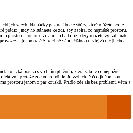
ilehlých zdech. Na háčky pak natáhnete šňůry, které můžete podle
é prádlo, jindy ho stáhnete ke zdi, aby zabíral co nejméně prostoru.
lném prostoru a nepřekáží vám na balkoně, který můžete využít jinak.
á provozovat jenom v létě. V zimě vám většinou nezbývá nic jiného,
paneláku úzká pračka s vrchním plněním, která zabere co nejméně
iš efektivní, protože zde neproudí dobře vzduch. Něco jiného jsou
ému prostoru jenom o pár kousků. Prádlo zde ale bez problémů větrá a