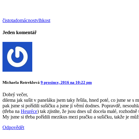
čistota
domácnost
vlhkost
Jeden komentář
Michaela Rotreklová
9 prosince, 2016 na 10:22 pm
Dobrý večer,
dilema jak sušit v paneláku jsem taky řešila, hned poté, co jsme se s 
pak jsme si pořídili sušičku a jsme jí věrní dodnes. Popravdě, nesouhl
(třeba na
Heuréce
) tak zjistíte, že jsou dnes už docela malé, rozhodn
My jsme si třeba pořídili mezikus mezi pračku a sušičku, takže je můž
Odpovědět