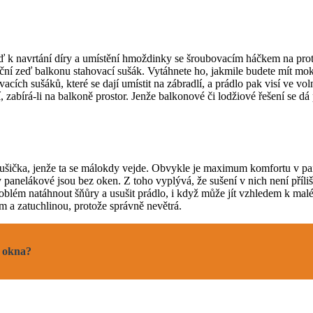
uď k navrtání díry a umístění hmoždinky se šroubovacím háčkem na prot
ční zeď balkonu stahovací sušák. Vytáhnete ho, jakmile budete mít mokr
cích sušáků, které se dají umístit na zábradlí, a prádlo pak visí ve vo
, zabírá-li na balkoně prostor. Jenže balkonové či lodžiové řešení se d
je sušička, jenže ta se málokdy vejde. Obvykle je maximum komfortu v 
ty panelákové jsou bez oken. Z toho vyplývá, že sušení v nich není příl
oblém natáhnout šňůry a usušit prádlo, i když může jít vzhledem k mal
m a zatuchlinou, protože správně nevětrá.
á okna?