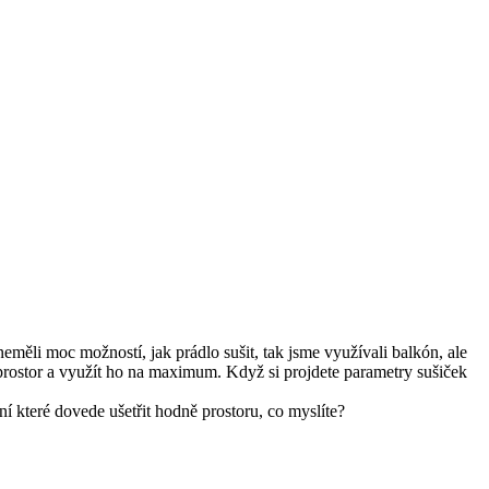
neměli moc možností, jak prádlo sušit, tak jsme využívali balkón, ale
it prostor a využít ho na maximum. Když si projdete parametry sušiček
ní které dovede ušetřit hodně prostoru, co myslíte?