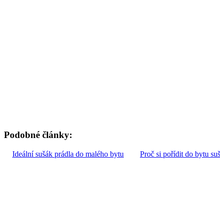
Podobné články:
Ideální sušák prádla do malého bytu
Proč si pořídit do bytu su