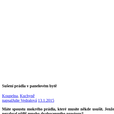
Sušení prádla v panelovém bytě
Koupelna
,
Kuchyně
napsal
Julie Vedralová
13.1.2015
Máte spoustu mokrého prádla, které musíte někde usušit. Jenže
nezabral příliš mnoho drahocenného prostoru?