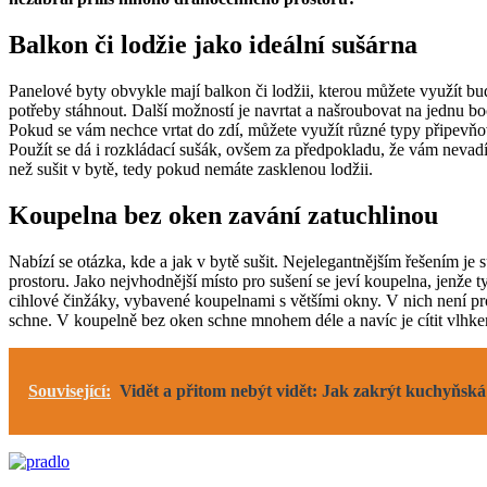
Balkon či lodžie jako ideální sušárna
Panelové byty obvykle mají balkon či lodžii, kterou můžete využít b
potřeby stáhnout. Další možností je navrtat a našroubovat na jednu bo
Pokud se vám nechce vrtat do zdí, můžete využít různé typy připevňova
Použít se dá i rozkládací sušák, ovšem za předpokladu, že vám nevadí
než sušit v bytě, tedy pokud nemáte zasklenou lodžii.
Koupelna bez oken zavání zatuchlinou
Nabízí se otázka, kde a jak v bytě sušit. Nejelegantnějším řešením 
prostoru. Jako nejvhodnější místo pro sušení se jeví koupelna, jenže 
cihlové činžáky, vybavené koupelnami s většími okny. V nich není pr
schne. V koupelně bez oken schne mnohem déle a navíc je cítit vlhke
Související:
Vidět a přitom nebýt vidět: Jak zakrýt kuchyňsk