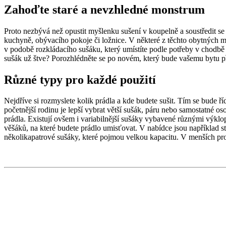
Zahoďte staré a nevzhledné monstrum
Proto nezbývá než opustit myšlenku sušení v koupelně a soustředit se
kuchyně, obývacího pokoje či ložnice. V některé z těchto obytných mís
v podobě rozkládacího sušáku, který umístíte podle potřeby v chodbě 
sušák už štve? Porozhlédněte se po novém, který bude vašemu bytu p
Různé typy pro každé použití
Nejdříve si rozmyslete kolik prádla a kde budete sušit. Tím se bude 
početnější rodinu je lepší vybrat větší sušák, páru nebo samostatné o
prádla. Existují ovšem i variabilnější sušáky vybavené různými výklo
věšáků, na které budete prádlo umisťovat. V nabídce jsou například st
několikapatrové sušáky, které pojmou velkou kapacitu. V menších pros