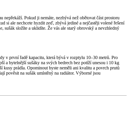
mu nepřekáží. Pokud ji nemáte, nezbývá než obětovat část prostoru
d si ale nechcete hyzdit zeď, zbývá jediné a nejčastěji volené řešení
 sušák složíte a uklidíte. Že vás ale starý obrovský a nevzhledný
edy v první řadě kapacitu, která bývá v rozptylu 10–30 metrů. Pro
pší a bytelnější sušáky na svých bedrech bez potíží unesou i 10 kg
ší kusy prádla. Opominout byste neměli ani kvalitu a povrch prutů
ají pověsit na sušák umístěný na radiátor. Výborné jsou