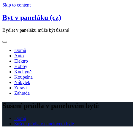
Skip to content
Byt v paneláku (cz)
Bydlet v paneláku může být úžasné
Domů
Auto
Elektro
Hobby
Kuchyně
Koupelna
Nábytek
Zdraví
Zahrada
Sušení prádla v panelovém bytě
Domů
Sušení prádla v panelovém bytě