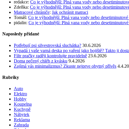
redakce
:
Co je výhodnější: Plná vana vody nebo desetiminutov
Zdeňka
:
Co je výhodnější: Plná vana vody nebo desetiminutov
Matracové chrániče
:
Jak ochránit matraci
Tomáš
:
Co je výhodnější: Plná vana vody nebo desetiminutové
pidalin
:
Co je výhodnější: Plná vana vody nebo desetiminutové
Naposledy přidané
Potřebují psi silvestrovská sluchátka?
30.6.2026
Vypadá i vaše varná deska po vaření jako bojiště? Takto ji dost
Filtr pračky raději kontrolujte pravidelně
23.6.2026
Doma pečený chléb z kvásku
9.4.2026
Zajímá vás minimalizmus? Zkuste nejprve obytný přívěs
4.4.2
Rubriky
Auto
Elektro
Hobby
Koupelna
Kuchyně
Nábytek
Reklama
Zahrada