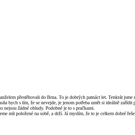
manželem přestěhovali do Brna. To je dobrých patnáct let. Tenkrát jsme 
asila bych s tím, že se nevejde, je jenom potřeba umět si ideálně zaříd
ě to nejsou žádné obludy. Podobné je to s pračkami.
eme mít položené na sobě, a drží. Já myslím, že to je celkem dobré řeše