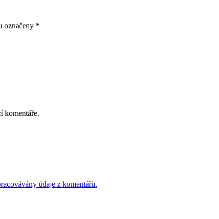
ou označeny
*
cí komentáře.
 zpracovávány údaje z komentářů.