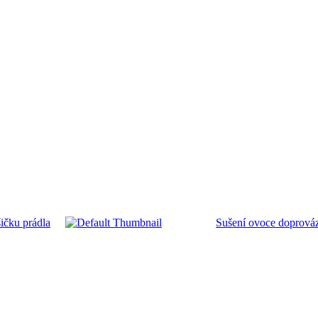
šičku prádla
Sušení ovoce doprováz