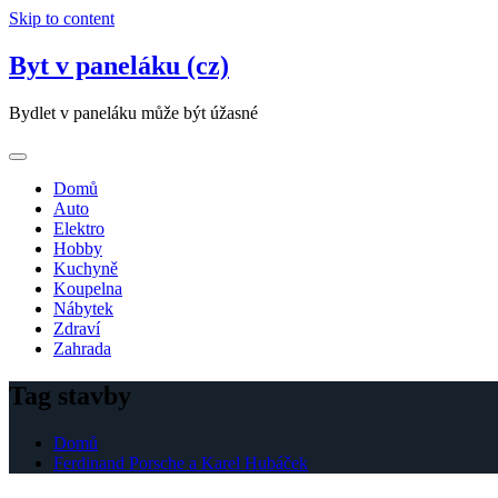
Skip to content
Byt v paneláku (cz)
Bydlet v paneláku může být úžasné
Domů
Auto
Elektro
Hobby
Kuchyně
Koupelna
Nábytek
Zdraví
Zahrada
Tag stavby
Domů
Ferdinand Porsche a Karel Hubáček