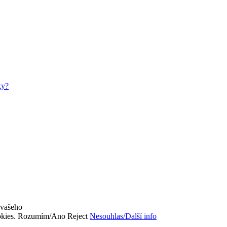
ky?
 vašeho
okies.
Rozumím/Ano
Reject
Nesouhlas/Další info