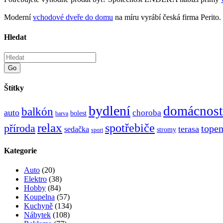
Moderní
vchodové dveře do domu
na míru vyrábí česká firma Perito.
Hledat
Go
Štítky
bydlení
domácnost
balkón
auto
choroba
bolest
barva
relax
spotřebiče
příroda
topen
terasa
sedačka
stromy
sport
Kategorie
Auto
(20)
Elektro
(38)
Hobby
(84)
Koupelna
(57)
Kuchyně
(134)
Nábytek
(108)