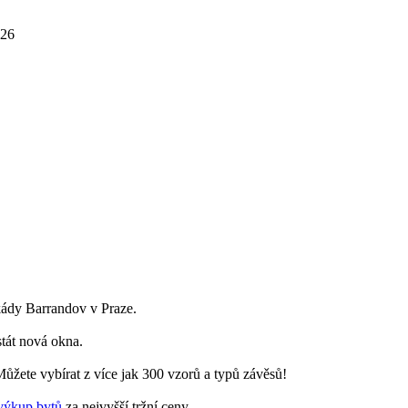
026
skády Barrandov v Praze.
stát nová okna.
ůžete vybírat z více jak 300 vzorů a typů závěsů!
výkup bytů
za nejvyšší tržní ceny.