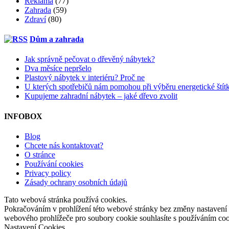
Reklama
(77)
Zahrada
(59)
Zdraví
(80)
Dům a zahrada
Jak správně pečovat o dřevěný nábytek?
Dva měsíce nepršelo
Plastový nábytek v interiéru? Proč ne
U kterých spotřebičů nám pomohou při výběru energetické štít
Kupujeme zahradní nábytek – jaké dřevo zvolit
INFOBOX
Blog
Chcete nás kontaktovat?
O stránce
Používání cookies
Privacy policy
Zásady ochrany osobních údajů
Tato webová stránka používá cookies.
Pokračováním v prohlížení této webové stránky bez změny nastavení
webového prohlížeče pro soubory cookie souhlasíte s používáním co
Nastavení Cookies