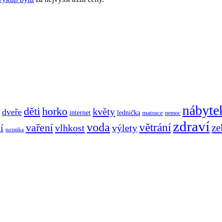
nábyte
děti
horko
květy
dveře
internet
lednička
matrace
nemoc
zdraví
voda
větrání
vaření
ze
í
vlhkost
výlety
turistika