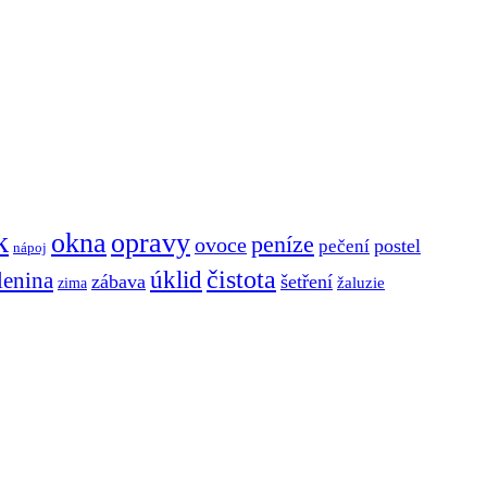
k
okna
opravy
peníze
ovoce
postel
pečení
nápoj
čistota
úklid
lenina
zábava
šetření
zima
žaluzie