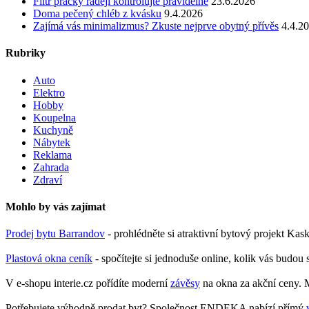
Filtr pračky raději kontrolujte pravidelně
23.6.2026
Doma pečený chléb z kvásku
9.4.2026
Zajímá vás minimalizmus? Zkuste nejprve obytný přívěs
4.4.2
Rubriky
Auto
Elektro
Hobby
Koupelna
Kuchyně
Nábytek
Reklama
Zahrada
Zdraví
Mohlo by vás zajímat
Prodej bytu Barrandov
- prohlédněte si atraktivní bytový projekt Ka
Plastová okna ceník
- spočítejte si jednoduše online, kolik vás budou 
V e-shopu interie.cz pořídíte moderní
závěsy
na okna za akční ceny. M
Potřebujete výhodně prodat byt? Společnost ENDEKA nabízí přímý