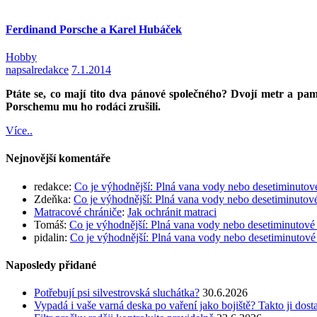
Ferdinand Porsche a Karel Hubáček
Hobby
napsal
redakce
7.1.2014
Ptáte se, co mají tito dva pánové společného? Dvojí metr a p
Porschemu mu ho rodáci zrušili.
Více..
Nejnovější komentáře
redakce
:
Co je výhodnější: Plná vana vody nebo desetiminutov
Zdeňka
:
Co je výhodnější: Plná vana vody nebo desetiminutov
Matracové chrániče
:
Jak ochránit matraci
Tomáš
:
Co je výhodnější: Plná vana vody nebo desetiminutové
pidalin
:
Co je výhodnější: Plná vana vody nebo desetiminutové
Naposledy přidané
Potřebují psi silvestrovská sluchátka?
30.6.2026
Vypadá i vaše varná deska po vaření jako bojiště? Takto ji dost