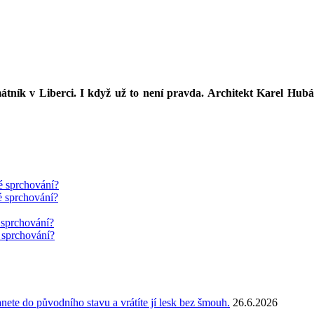
amátník v Liberci. I když už to není pravda. Architekt Karel Hu
é sprchování?
é sprchování?
 sprchování?
 sprchování?
anete do původního stavu a vrátíte jí lesk bez šmouh.
26.6.2026