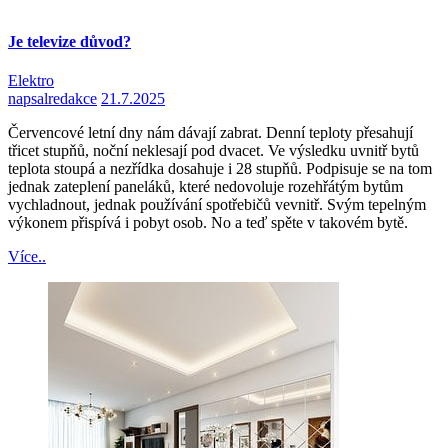
Je televize důvod?
Elektro
napsal
redakce
21.7.2025
Červencové letní dny nám dávají zabrat. Denní teploty přesahují
třicet stupňů, noční neklesají pod dvacet. Ve výsledku uvnitř bytů
teplota stoupá a nezřídka dosahuje i 28 stupňů. Podpisuje se na tom
jednak zateplení paneláků, které nedovoluje rozehřátým bytům
vychladnout, jednak používání spotřebičů vevnitř. Svým tepelným
výkonem přispívá i pobyt osob. No a teď spěte v takovém bytě.
Více..