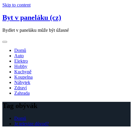
Skip to content
Byt v paneláku (cz)
Bydlet v paneláku může být úžasné
Domů
Auto
Elektro
Hobby
Kuchyně
Koupelna
Nábytek
Zdraví
Zahrada
Tag obývák
Domů
Je televize důvod?