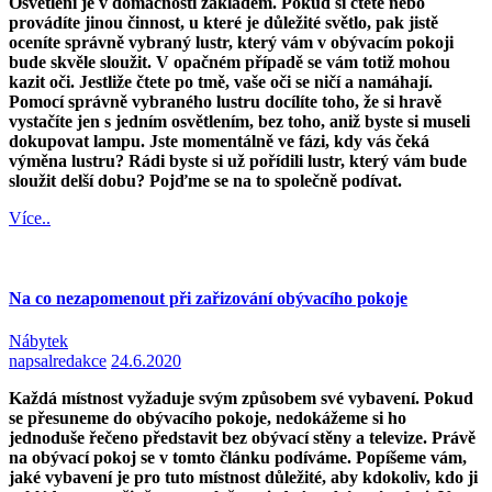
Osvětlení je v domácností základem. Pokud si čtete nebo
provádíte jinou činnost, u které je důležité světlo, pak jistě
oceníte správně vybraný lustr, který vám v obývacím pokoji
bude skvěle sloužit. V opačném případě se vám totiž mohou
kazit oči. Jestliže čtete po tmě, vaše oči se ničí a namáhají.
Pomocí správně vybraného lustru docílíte toho, že si hravě
vystačíte jen s jedním osvětlením, bez toho, aniž byste si museli
dokupovat lampu. Jste momentálně ve fázi, kdy vás čeká
výměna lustru? Rádi byste si už pořídili lustr, který vám bude
sloužit delší dobu? Pojďme se na to společně podívat.
Více..
Na co nezapomenout při zařizování obývacího pokoje
Nábytek
napsal
redakce
24.6.2020
Každá místnost vyžaduje svým způsobem své vybavení. Pokud
se přesuneme do obývacího pokoje, nedokážeme si ho
jednoduše řečeno představit bez obývací stěny a televize. Právě
na obývací pokoj se v tomto článku podíváme. Popíšeme vám,
jaké vybavení je pro tuto místnost důležité, aby kdokoliv, kdo ji