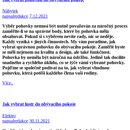
Nábytek
napsal
redakce
7.12.2021
Výběr pohovky nemusí být nutně považován za náročný proces
zaměříte-li se na správné body, které by pohovka měla
obsahovat. Pokud si s výběrem nevíte rady, nic se neděje.
Každý vyniká v jiných činnostech. My vám poradíme, jak
vybrat správnou pohovku do obývacího pokoje. Zaměřit byste
se měli nejenom na kvalitu a design, ale také funkčnost.
Pohovka by neměla být náročná na údržbu. Jedině tak docílíte
snadného a rychlého úklidu, co se týče vámi vybrané pohovky.
Pojďme se společně podívat na to, jak vybrat vhodnou
pohovku, která potěší každého člena vaší rodiny.
Více..
Jak vybrat lustr do obývacího pokoje
Elektro
napsal
redakce
30.11.2021