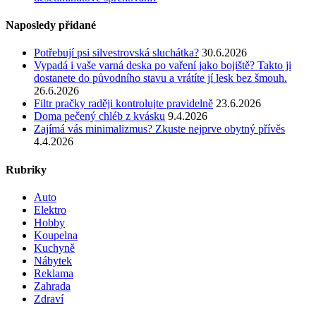
Naposledy přidané
Potřebují psi silvestrovská sluchátka?
30.6.2026
Vypadá i vaše varná deska po vaření jako bojiště? Takto ji
dostanete do původního stavu a vrátíte jí lesk bez šmouh.
26.6.2026
Filtr pračky raději kontrolujte pravidelně
23.6.2026
Doma pečený chléb z kvásku
9.4.2026
Zajímá vás minimalizmus? Zkuste nejprve obytný přívěs
4.4.2026
Rubriky
Auto
Elektro
Hobby
Koupelna
Kuchyně
Nábytek
Reklama
Zahrada
Zdraví