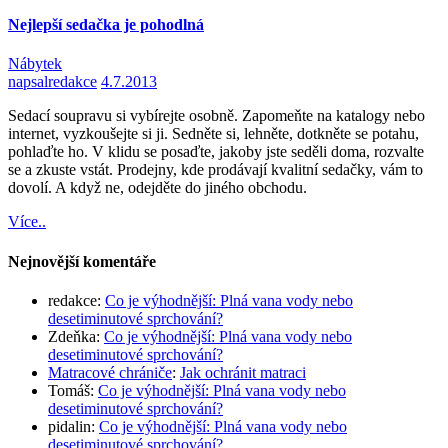
Nejlepší sedačka je pohodlná
Nábytek
napsal
redakce
4.7.2013
Sedací soupravu si vybírejte osobně. Zapomeňte na katalogy nebo
internet, vyzkoušejte si ji. Sedněte si, lehněte, dotkněte se potahu,
pohlaďte ho. V klidu se posaďte, jakoby jste seděli doma, rozvalte
se a zkuste vstát. Prodejny, kde prodávají kvalitní sedačky, vám to
dovolí. A když ne, odejděte do jiného obchodu.
Více..
Nejnovější komentáře
redakce
:
Co je výhodnější: Plná vana vody nebo
desetiminutové sprchování?
Zdeňka
:
Co je výhodnější: Plná vana vody nebo
desetiminutové sprchování?
Matracové chrániče
:
Jak ochránit matraci
Tomáš
:
Co je výhodnější: Plná vana vody nebo
desetiminutové sprchování?
pidalin
:
Co je výhodnější: Plná vana vody nebo
desetiminutové sprchování?