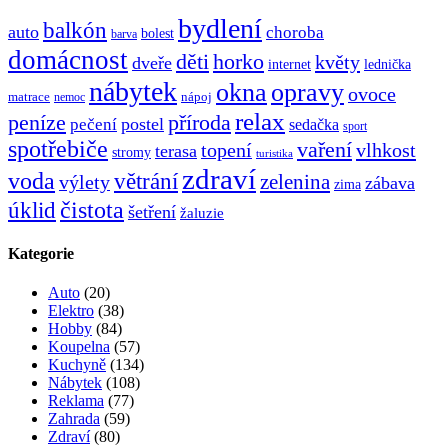
bydlení
balkón
auto
choroba
bolest
barva
domácnost
děti
horko
květy
dveře
internet
lednička
nábytek
okna
opravy
ovoce
matrace
nápoj
nemoc
relax
peníze
příroda
postel
pečení
sedačka
sport
spotřebiče
vaření
topení
vlhkost
terasa
stromy
turistika
zdraví
voda
větrání
zelenina
výlety
zábava
zima
čistota
úklid
šetření
žaluzie
Kategorie
Auto
(20)
Elektro
(38)
Hobby
(84)
Koupelna
(57)
Kuchyně
(134)
Nábytek
(108)
Reklama
(77)
Zahrada
(59)
Zdraví
(80)