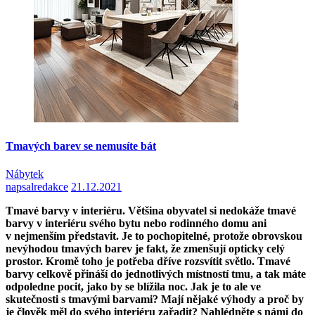
Tmavých barev se nemusíte bát
Nábytek
napsal
redakce
21.12.2021
Tmavé barvy v interiéru. Většina obyvatel si nedokáže tmavé
barvy v interiéru svého bytu nebo rodinného domu ani
v nejmenším představit. Je to pochopitelné, protože obrovskou
nevýhodou tmavých barev je fakt, že zmenšují opticky celý
prostor. Kromě toho je potřeba dříve rozsvítit světlo. Tmavé
barvy celkově přináší do jednotlivých místností tmu, a tak máte
odpoledne pocit, jako by se blížila noc. Jak je to ale ve
skutečnosti s tmavými barvami? Mají nějaké výhody a proč by
je člověk měl do svého interiéru zařadit? Nahlédněte s námi do