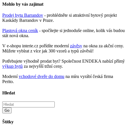
Mohlo by vás zajímat
Prodej bytu Barrandov
- prohlédněte si atraktivní bytový projekt
Kaskády Barrandov v Praze.
Plastová okna ceník
- spočítejte si jednoduše online, kolik vás budou
stát nová okna.
V e-shopu interie.cz pořídíte moderní
závěsy
na okna za akční ceny.
Můžete vybírat z více jak 300 vzorů a typů závěsů!
Potřebujete výhodně prodat byt? Společnost ENDEKA nabízí přímý
výkup bytů
za nejvyšší tržní ceny.
Moderní
vchodové dveře do domu
na míru vyrábí česká firma
Perito.
Hledat
Go
Štítky