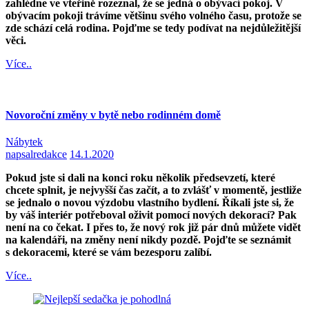
zahlédne ve vteřině rozeznal, že se jedná o obývací pokoj. V
obývacím pokoji trávíme většinu svého volného času, protože se
zde schází celá rodina. Pojďme se tedy podívat na nejdůležitější
věci.
Více..
Novoroční změny v bytě nebo rodinném domě
Nábytek
napsal
redakce
14.1.2020
Pokud jste si dali na konci roku několik předsevzetí, které
chcete splnit, je nejvyšší čas začít, a to zvlášť v momentě, jestliže
se jednalo o novou výzdobu vlastního bydlení. Říkali jste si, že
by váš interiér potřeboval oživit pomocí nových dekorací? Pak
není na co čekat. I přes to, že nový rok již pár dnů můžete vidět
na kalendáři, na změny není nikdy pozdě. Pojďte se seznámit
s dekoracemi, které se vám bezesporu zalíbí.
Více..