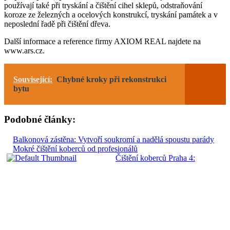
používají také při tryskání a čištění cihel sklepů, odstraňování
koroze ze železných a ocelových konstrukcí, tryskání památek a v
neposlední řadě při čištění dřeva.
Další informace a reference firmy AXIOM REAL najdete na
www.ars.cz.
Související:
Chybné kroky při rekonstrukci
bytu
Podobné články:
Balkonová zástěna: Vytvoří soukromí a nadělá spoustu parády
Mokré čištění koberců od profesionálů
Čištění koberců Praha 4: