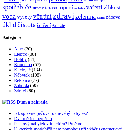
sport
spotřebiče
vaření
topení
vlhkost
terasa
stromy
turistika
zdraví
voda
větrání
zelenina
výlety
zábava
zima
čistota
úklid
šetření
žaluzie
Kategorie
Auto
(20)
Elektro
(38)
Hobby
(84)
Koupelna
(57)
Kuchyně
(134)
Nábytek
(108)
Reklama
(77)
Zahrada
(59)
Zdraví
(80)
Dům a zahrada
Jak správně pečovat o dřevěný nábytek?
Dva měsíce nepršelo
Plastový nábytek v interiéru? Proč ne
U kterých spotřebičů nám pomohou při výběru energetické