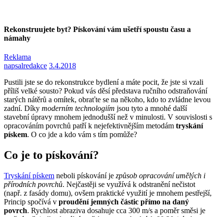
Rekonstruujete byt? Pískování vám ušetří spoustu času a
námahy
Reklama
napsal
redakce
3.4.2018
Pustili jste se do rekonstrukce bydlení a máte pocit, že jste si vzali
příliš velké sousto? Pokud vás děsí představa ručního odstraňování
starých nátěrů a omítek, obraťte se na někoho, kdo to zvládne levou
zadní. Díky
moderním technologiím
jsou tyto a mnohé další
stavební úpravy mnohem jednodušší než v minulosti. V souvislosti s
opracováním povrchů patří k nejefektivnějším metodám
tryskání
pískem
. O co jde a kdo vám s tím pomůže?
Co je to pískování?
Tryskání pískem
neboli pískování je
způsob opracování umělých i
přírodních povrchů
. Nejčastěji se využívá k odstranění nečistot
(např. z fasády domu), ovšem praktické využití je mnohem pestřejší,
Princip spočívá v
proudění jemných částic přímo na daný
povrch
. Rychlost abraziva dosahuje cca 300 m/s a poměr směsi je