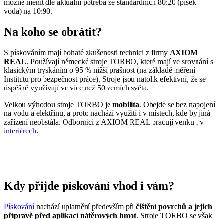
možné měnit dle aktuální potřeba ze standardních 80:20 (písek:
voda) na 10:90.
Na koho se obrátit?
S pískováním mají bohaté zkušenosti technici z firmy
AXIOM
REAL
. Používají německé stroje TORBO, které mají ve srovnání s
klasickým tryskáním o 95 % nižší prašnost (na základě měření
Institutu pro bezpečnost práce). Stroje jsou natolik efektivní, že se
úspěšně využívají ve více než 50 zemích světa.
Velkou výhodou stroje TORBO je
mobilita
. Obejde se bez napojení
na vodu a elektřinu, a proto nachází využití i v místech, kde by jiná
zařízení neobstála. Odborníci z AXIOM REAL pracují venku i v
interiérech
.
Kdy přijde pískování vhod i vám?
Pískování
nachází uplatnění především při
čištění povrchů a jejich
přípravě před aplikací nátěrových hmot
. Stroje TORBO se však