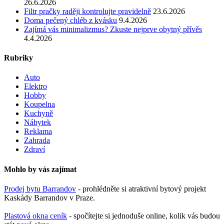
26.6.2026
Filtr pračky raději kontrolujte pravidelně
23.6.2026
Doma pečený chléb z kvásku
9.4.2026
Zajímá vás minimalizmus? Zkuste nejprve obytný přívěs
4.4.2026
Rubriky
Auto
Elektro
Hobby
Koupelna
Kuchyně
Nábytek
Reklama
Zahrada
Zdraví
Mohlo by vás zajímat
Prodej bytu Barrandov
- prohlédněte si atraktivní bytový projekt
Kaskády Barrandov v Praze.
Plastová okna ceník
- spočítejte si jednoduše online, kolik vás budou