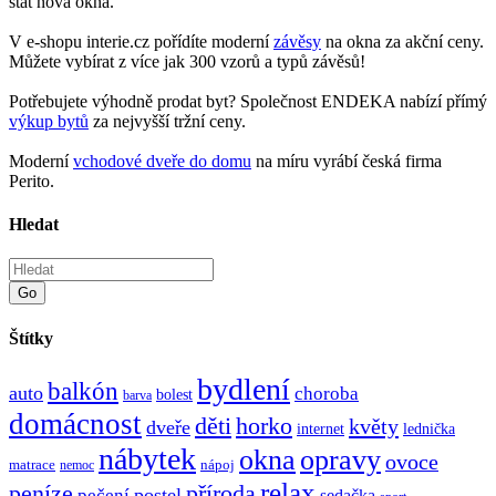
stát nová okna.
V e-shopu interie.cz pořídíte moderní
závěsy
na okna za akční ceny.
Můžete vybírat z více jak 300 vzorů a typů závěsů!
Potřebujete výhodně prodat byt? Společnost ENDEKA nabízí přímý
výkup bytů
za nejvyšší tržní ceny.
Moderní
vchodové dveře do domu
na míru vyrábí česká firma
Perito.
Hledat
Go
Štítky
bydlení
balkón
auto
choroba
bolest
barva
domácnost
děti
horko
květy
dveře
internet
lednička
nábytek
okna
opravy
ovoce
matrace
nápoj
nemoc
relax
peníze
příroda
postel
pečení
sedačka