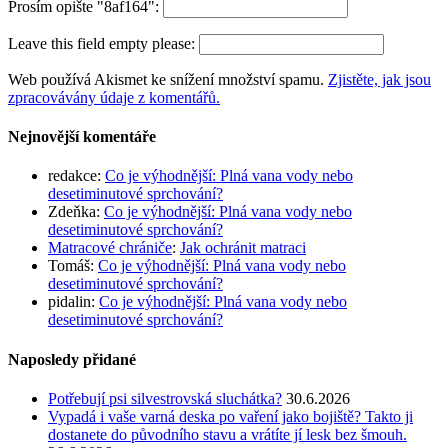
Prosím opište "8af164":
Leave this field empty please:
Web používá Akismet ke snížení množství spamu.
Zjistěte, jak jsou
zpracovávány údaje z komentářů.
Nejnovější komentáře
redakce
:
Co je výhodnější: Plná vana vody nebo
desetiminutové sprchování?
Zdeňka
:
Co je výhodnější: Plná vana vody nebo
desetiminutové sprchování?
Matracové chrániče
:
Jak ochránit matraci
Tomáš
:
Co je výhodnější: Plná vana vody nebo
desetiminutové sprchování?
pidalin
:
Co je výhodnější: Plná vana vody nebo
desetiminutové sprchování?
Naposledy přidané
Potřebují psi silvestrovská sluchátka?
30.6.2026
Vypadá i vaše varná deska po vaření jako bojiště? Takto ji
dostanete do původního stavu a vrátíte jí lesk bez šmouh.