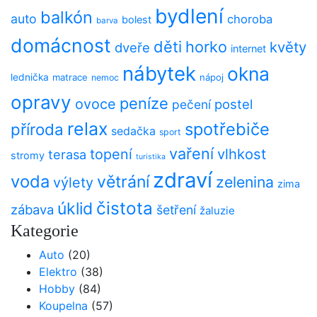
bydlení
balkón
auto
choroba
bolest
barva
domácnost
děti
horko
květy
dveře
internet
nábytek
okna
lednička
matrace
nápoj
nemoc
opravy
peníze
ovoce
postel
pečení
relax
spotřebiče
příroda
sedačka
sport
vaření
vlhkost
topení
terasa
stromy
turistika
zdraví
voda
větrání
zelenina
výlety
zima
čistota
úklid
zábava
šetření
žaluzie
Kategorie
Auto
(20)
Elektro
(38)
Hobby
(84)
Koupelna
(57)