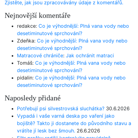
Zjistěte, jak jsou zpracovávány údaje z komentářů.
Nejnovější komentáře
redakce
:
Co je výhodnější: Plná vana vody nebo
desetiminutové sprchování?
Zdeňka
:
Co je výhodnější: Plná vana vody nebo
desetiminutové sprchování?
Matracové chrániče
:
Jak ochránit matraci
Tomáš
:
Co je výhodnější: Plná vana vody nebo
desetiminutové sprchování?
pidalin
:
Co je výhodnější: Plná vana vody nebo
desetiminutové sprchování?
Naposledy přidané
Potřebují psi silvestrovská sluchátka?
30.6.2026
Vypadá i vaše varná deska po vaření jako
bojiště? Takto ji dostanete do původního stavu a
vrátíte jí lesk bez šmouh.
26.6.2026
Filtr pračky raději kontrolujte pravidelně