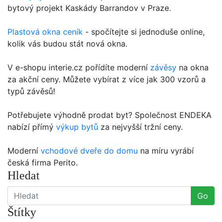
bytový projekt Kaskády Barrandov v Praze.
Plastová okna ceník
- spočítejte si jednoduše online,
kolik vás budou stát nová okna.
V e-shopu interie.cz pořídíte moderní
závěsy
na okna
za akční ceny. Můžete vybírat z více jak 300 vzorů a
typů závěsů!
Potřebujete výhodně prodat byt? Společnost ENDEKA
nabízí přímý
výkup bytů
za nejvyšší tržní ceny.
Moderní
vchodové dveře do domu
na míru vyrábí
česká firma Perito.
Hledat
Go
Štítky