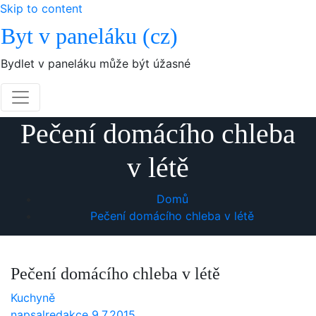
Skip to content
Byt v paneláku (cz)
Bydlet v paneláku může být úžasné
Pečení domácího chleba
v létě
Domů
Pečení domácího chleba v létě
Pečení domácího chleba v létě
Kuchyně
napsal
redakce
9.7.2015