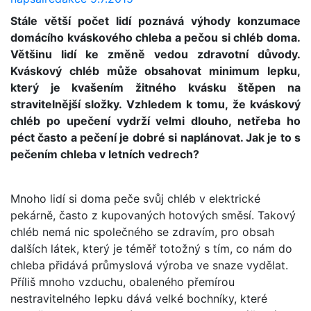
Stále větší počet lidí poznává výhody konzumace
domácího kváskového chleba a pečou si chléb doma.
Většinu lidí ke změně vedou zdravotní důvody.
Kváskový chléb může obsahovat minimum lepku,
který je kvašením žitného kvásku štěpen na
stravitelnější složky. Vzhledem k tomu, že kváskový
chléb po upečení vydrží velmi dlouho, netřeba ho
péct často a pečení je dobré si naplánovat. Jak je to s
pečením chleba v letních vedrech?
Mnoho lidí si doma peče svůj chléb v elektrické
pekárně, často z kupovaných hotových směsí. Takový
chléb nemá nic společného se zdravím, pro obsah
dalších látek, který je téměř totožný s tím, co nám do
chleba přidává průmyslová výroba ve snaze vydělat.
Příliš mnoho vzduchu, obaleného přemírou
nestravitelného lepku dává velké bochníky, které