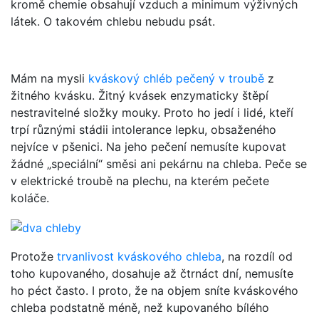
kromě chemie obsahují vzduch a minimum výživných
látek. O takovém chlebu nebudu psát.
Mám na mysli
kváskový chléb pečený v troubě
z
žitného kvásku. Žitný kvásek enzymaticky štěpí
nestravitelné složky mouky. Proto ho jedí i lidé, kteří
trpí různými stádii intolerance lepku, obsaženého
nejvíce v pšenici. Na jeho pečení nemusíte kupovat
žádné „speciální“ směsi ani pekárnu na chleba. Peče se
v elektrické troubě na plechu, na kterém pečete
koláče.
Protože
trvanlivost kváskového chleba
, na rozdíl od
toho kupovaného, dosahuje až čtrnáct dní, nemusíte
ho péct často. I proto, že na objem sníte kváskového
chleba podstatně méně, než kupovaného bílého