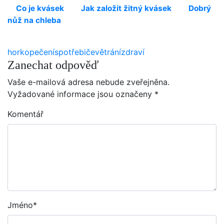
Co je kvásek
Jak založit žitný kvásek
Dobrý
nůž na chleba
horko
pečení
spotřebiče
větrání
zdraví
Zanechat odpověď
Vaše e-mailová adresa nebude zveřejněna.
Vyžadované informace jsou označeny
*
Komentář
Jméno
*