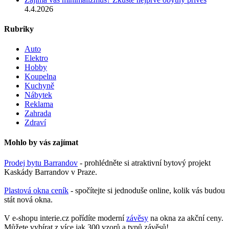
4.4.2026
Rubriky
Auto
Elektro
Hobby
Koupelna
Kuchyně
Nábytek
Reklama
Zahrada
Zdraví
Mohlo by vás zajímat
Prodej bytu Barrandov
- prohlédněte si atraktivní bytový projekt
Kaskády Barrandov v Praze.
Plastová okna ceník
- spočítejte si jednoduše online, kolik vás budou
stát nová okna.
V e-shopu interie.cz pořídíte moderní
závěsy
na okna za akční ceny.
Můžete vybírat z více jak 300 vzorů a typů závěsů!