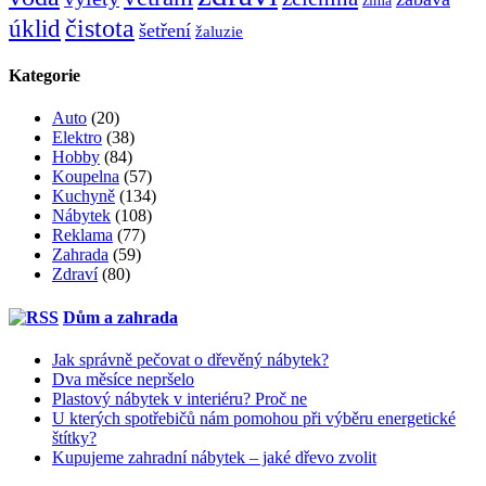
čistota
úklid
šetření
žaluzie
Kategorie
Auto
(20)
Elektro
(38)
Hobby
(84)
Koupelna
(57)
Kuchyně
(134)
Nábytek
(108)
Reklama
(77)
Zahrada
(59)
Zdraví
(80)
Dům a zahrada
Jak správně pečovat o dřevěný nábytek?
Dva měsíce nepršelo
Plastový nábytek v interiéru? Proč ne
U kterých spotřebičů nám pomohou při výběru energetické
štítky?
Kupujeme zahradní nábytek – jaké dřevo zvolit