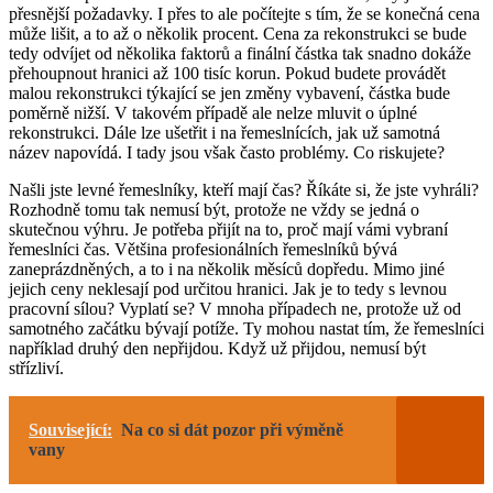
přesnější požadavky. I přes to ale počítejte s tím, že se konečná cena
může lišit, a to až o několik procent. Cena za rekonstrukci se bude
tedy odvíjet od několika faktorů a finální částka tak snadno dokáže
přehoupnout hranici až 100 tisíc korun. Pokud budete provádět
malou rekonstrukci týkající se jen změny vybavení, částka bude
poměrně nižší. V takovém případě ale nelze mluvit o úplné
rekonstrukci. Dále lze ušetřit i na řemeslnících, jak už samotná
název napovídá. I tady jsou však často problémy. Co riskujete?
Našli jste levné řemeslníky, kteří mají čas? Říkáte si, že jste vyhráli?
Rozhodně tomu tak nemusí být, protože ne vždy se jedná o
skutečnou výhru. Je potřeba přijít na to, proč mají vámi vybraní
řemeslníci čas. Většina profesionálních řemeslníků bývá
zaneprázdněných, a to i na několik měsíců dopředu. Mimo jiné
jejich ceny neklesají pod určitou hranici. Jak je to tedy s levnou
pracovní sílou? Vyplatí se? V mnoha případech ne, protože už od
samotného začátku bývají potíže. Ty mohou nastat tím, že řemeslníci
například druhý den nepřijdou. Když už přijdou, nemusí být
střízliví.
Související:
Na co si dát pozor při výměně
vany