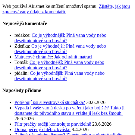
Web používá Akismet ke snížení množství spamu.
Zjistěte, jak jsou
zpracovávány údaje z komentářů.
Nejnovější komentáře
redakce
:
Co je výhodnější: Plná vana vody nebo
desetiminutové sprchování?
Zdeňka
:
Co je výhodnější: Plná vana vody nebo
desetiminutové sprchování?
Matracové chrániče
:
Jak ochránit matraci
Tomáš
:
Co je výhodnější: Plná vana vody nebo
desetiminutové sprchování?
pidalin
:
Co je výhodnější: Plná vana vody nebo
desetiminutové sprchování?
Naposledy přidané
Potřebují psi silvestrovská sluchátka?
30.6.2026
Vypadá i vaše varná deska po vaření jako bojiště? Takto ji
dostanete do původního stavu a vrátíte jí lesk bez šmouh.
26.6.2026
Filtr pračky raději kontrolujte pravidelně
23.6.2026
Doma pečený chléb z kvásku
9.4.2026
Zajímá vás minimalizmus? Zkuste nejprve obytný přívěs