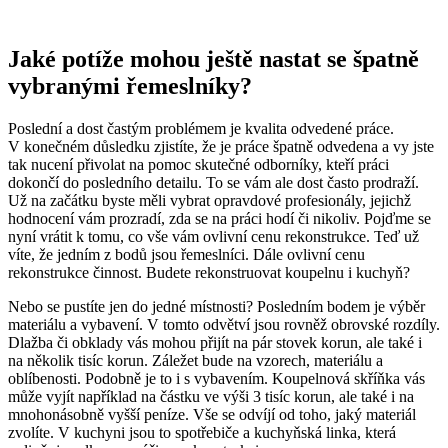
Jaké potíže mohou ještě nastat se špatně
vybranými řemeslníky?
Poslední a dost častým problémem je kvalita odvedené práce.
V konečném důsledku zjistíte, že je práce špatně odvedena a vy jste
tak nucení přivolat na pomoc skutečné odborníky, kteří práci
dokončí do posledního detailu. To se vám ale dost často prodraží.
Už na začátku byste měli vybrat opravdové profesionály, jejichž
hodnocení vám prozradí, zda se na práci hodí či nikoliv. Pojďme se
nyní vrátit k tomu, co vše vám ovlivní cenu rekonstrukce. Teď už
víte, že jedním z bodů jsou řemeslníci. Dále ovlivní cenu
rekonstrukce činnost. Budete rekonstruovat koupelnu i kuchyň?
Nebo se pustíte jen do jedné místnosti? Posledním bodem je výběr
materiálu a vybavení. V tomto odvětví jsou rovněž obrovské rozdíly.
Dlažba či obklady vás mohou přijít na pár stovek korun, ale také i
na několik tisíc korun. Záležet bude na vzorech, materiálu a
oblíbenosti. Podobně je to i s vybavením. Koupelnová skříňka vás
může vyjít například na částku ve výši 3 tisíc korun, ale také i na
mnohonásobně vyšší peníze. Vše se odvíjí od toho, jaký materiál
zvolíte. V kuchyni jsou to spotřebiče a kuchyňská linka, která