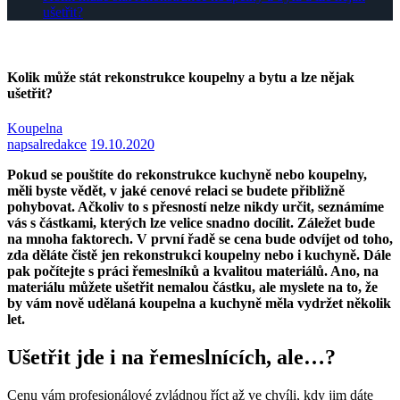
ušetřit?
Kolik může stát rekonstrukce koupelny a bytu a lze nějak
ušetřit?
Koupelna
napsal
redakce
19.10.2020
Pokud se pouštíte do rekonstrukce kuchyně nebo koupelny,
měli byste vědět, v jaké cenové relaci se budete přibližně
pohybovat. Ačkoliv to s přesností nelze nikdy určit, seznámíme
vás s částkami, kterých lze velice snadno docílit. Záležet bude
na mnoha faktorech. V první řadě se cena bude odvíjet od toho,
zda děláte čistě jen rekonstrukci koupelny nebo i kuchyně. Dále
pak počítejte s práci řemeslníků a kvalitou materiálů. Ano, na
materiálu můžete ušetřit nemalou částku, ale myslete na to, že
by vám nově udělaná koupelna a kuchyně měla vydržet několik
let.
Ušetřit jde i na řemeslnících, ale…?
Cenu vám profesionálové zvládnou říct až ve chvíli, kdy jim dáte