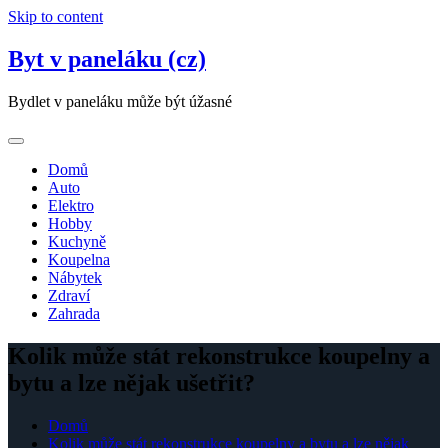
Skip to content
Byt v paneláku (cz)
Bydlet v paneláku může být úžasné
Domů
Auto
Elektro
Hobby
Kuchyně
Koupelna
Nábytek
Zdraví
Zahrada
Kolik může stát rekonstrukce koupelny a
bytu a lze nějak ušetřit?
Domů
Kolik může stát rekonstrukce koupelny a bytu a lze nějak