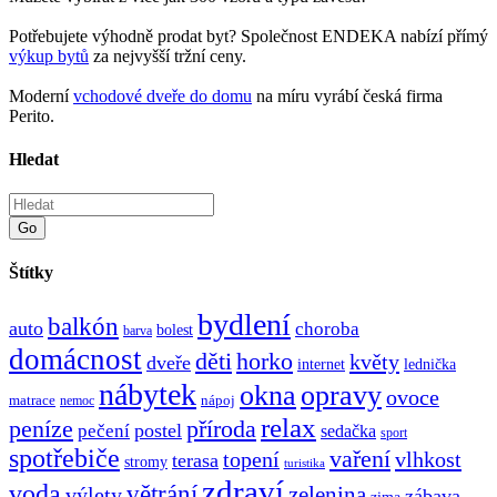
Potřebujete výhodně prodat byt? Společnost ENDEKA nabízí přímý
výkup bytů
za nejvyšší tržní ceny.
Moderní
vchodové dveře do domu
na míru vyrábí česká firma
Perito.
Hledat
Go
Štítky
bydlení
balkón
auto
choroba
bolest
barva
domácnost
děti
horko
květy
dveře
internet
lednička
nábytek
okna
opravy
ovoce
matrace
nápoj
nemoc
relax
peníze
příroda
postel
pečení
sedačka
sport
spotřebiče
vaření
topení
vlhkost
terasa
stromy
turistika
zdraví
voda
větrání
zelenina
výlety
zábava
zima