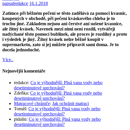
napsal
redakce
16.1.2018
Zatímco při běžném pečení se těsto zadělává za pomoci kvasnic,
koupených v obchodě, při pečení kváskového chleba je to
trochu jiné. Základem nejsou ani čerstvé ani sušené kvasnice,
ale žitný kvásek. Navenek mezi nimi není rozdíl, vytvářejí
nadýchané těsto pomocí bublinek, ale proces je rozdílný a proto
i výsledek je jiný. Žitný kvásek nelze běžně koupit v
supermarketu, zato si jej můžete připravit sami doma. Je to
docela jednoduché.
Více..
Nejnovější komentáře
redakce
:
Co je výhodnější: Plná vana vody nebo
desetiminutové sprchování?
Zdeňka
:
Co je výhodnější: Plná vana vody nebo
desetiminutové sprchování?
Matracové chrániče
:
Jak ochránit matraci
Tomáš
:
Co je výhodnější: Plná vana vody nebo
desetiminutové sprchování?
pidalin
:
Co je výhodnější: Plná vana vody nebo
desetiminutové sprchování?