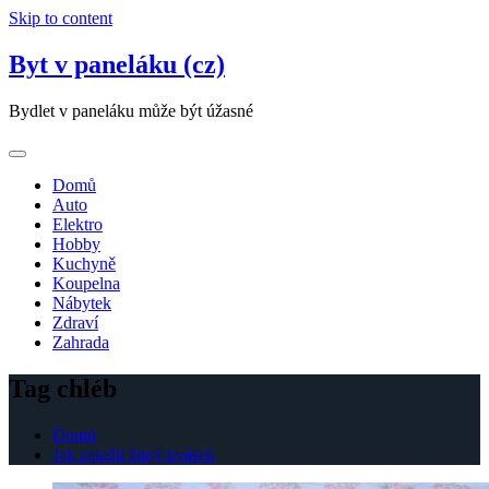
Skip to content
Byt v paneláku (cz)
Bydlet v paneláku může být úžasné
Domů
Auto
Elektro
Hobby
Kuchyně
Koupelna
Nábytek
Zdraví
Zahrada
Tag chléb
Domů
Jak založit žitný kvásek