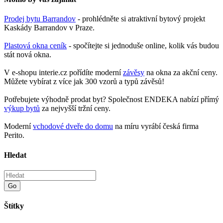
Prodej bytu Barrandov
- prohlédněte si atraktivní bytový projekt
Kaskády Barrandov v Praze.
Plastová okna ceník
- spočítejte si jednoduše online, kolik vás budou
stát nová okna.
V e-shopu interie.cz pořídíte moderní
závěsy
na okna za akční ceny.
Můžete vybírat z více jak 300 vzorů a typů závěsů!
Potřebujete výhodně prodat byt? Společnost ENDEKA nabízí přímý
výkup bytů
za nejvyšší tržní ceny.
Moderní
vchodové dveře do domu
na míru vyrábí česká firma
Perito.
Hledat
Go
Štítky