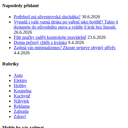
Naposledy přidané
Potřebují psi silvestrovská sluchátka?
30.6.2026
Vypadá i vaše varná deska po vaření jako bojiště? Takto ji
dostanete do původního stavu a vrátíte jí lesk bez šmouh.
26.6.2026
Filtr pračky raději kontrolujte pravidelně
23.6.2026
Doma pečený chléb z kvásku
9.4.2026
Zajímá vás minimalizmus? Zkuste nejprve obytný přívěs
4.4.2026
Rubriky
Auto
Elektro
Hobby
Koupelna
Kuchyně
Nábytek
Reklama
Zahrada
Zdraví
Mohlo by vás zajímat