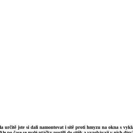
a určitě jste si dali namontovat i sítě proti hmyzu na okna s vykl
e po čase se malé ptáčky pustili do sítěk a vyzobávají v nich díry