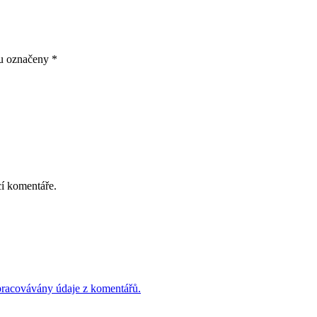
ou označeny
*
cí komentáře.
 zpracovávány údaje z komentářů.