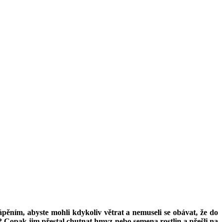
ápěním, abyste mohli kdykoliv větrat a nemuseli se obávat, že do
? Copak jim přestal chutnat hmyz nebo semena rostlin a přešli na