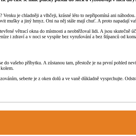
? Venku je chladněji a vlhčeji, krásné léto to nepřipomíná ani náhodou. I
ovit mušky a jiný hmyz. Oni na něj stále mají chuť. A proto napadají va
evřené větrací okna do místnosti a neobtěžoval lidi. A jsou skutečně úči
ze i zdraví a v noci se vyspíte bez vyrušování a bez štípanců od komárů
t se do vašeho příbytku. A zůstanou tam, přestože je na první pohled n
u kolem.
kozováním, seberte je z oken dolů a ve vaně důkladně vysprchujte. Odst