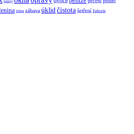
peníze
ovoce
postel
pečení
nápoj
čistota
úklid
lenina
zábava
šetření
zima
žaluzie