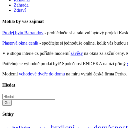
Zahrada
Zdraví
Mohlo by vás zajímat
Prodej bytu Barrandov
- prohlédněte si atraktivní bytový projekt Ka
Plastová okna ceník
- spočítejte si jednoduše online, kolik vás budou 
V e-shopu interie.cz pořídíte moderní
závěsy
na okna za akční ceny. M
Potřebujete výhodně prodat byt? Společnost ENDEKA nabízí přímý
Moderní
vchodové dveře do domu
na míru vyrábí česká firma Perito.
Hledat
Go
Štítky
bydlení
domácnost
balkón