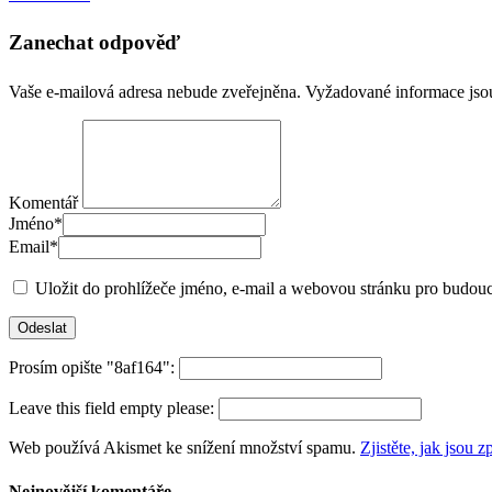
Zanechat odpověď
Vaše e-mailová adresa nebude zveřejněna.
Vyžadované informace js
Komentář
Jméno
*
Email
*
Uložit do prohlížeče jméno, e-mail a webovou stránku pro budou
Prosím opište "8af164":
Leave this field empty please:
Web používá Akismet ke snížení množství spamu.
Zjistěte, jak jsou
Nejnovější komentáře