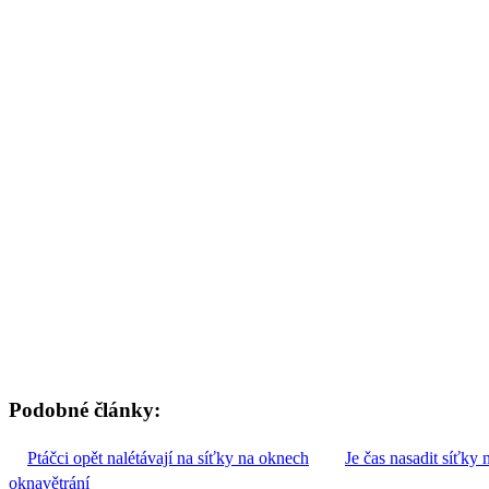
Podobné články:
Ptáčci opět nalétávají na síťky na oknech
Je čas nasadit síťky 
okna
větrání