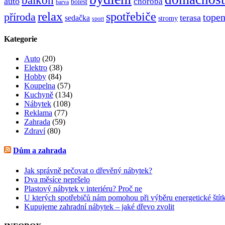
auto
choroba
bolest
barva
relax
spotřebiče
příroda
topen
terasa
sedačka
stromy
sport
Kategorie
Auto
(20)
Elektro
(38)
Hobby
(84)
Koupelna
(57)
Kuchyně
(134)
Nábytek
(108)
Reklama
(77)
Zahrada
(59)
Zdraví
(80)
Dům a zahrada
Jak správně pečovat o dřevěný nábytek?
Dva měsíce nepršelo
Plastový nábytek v interiéru? Proč ne
U kterých spotřebičů nám pomohou při výběru energetické štít
Kupujeme zahradní nábytek – jaké dřevo zvolit