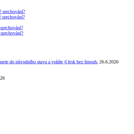
é sprchování?
é sprchování?
 sprchování?
 sprchování?
anete do původního stavu a vrátíte jí lesk bez šmouh.
26.6.2026
026