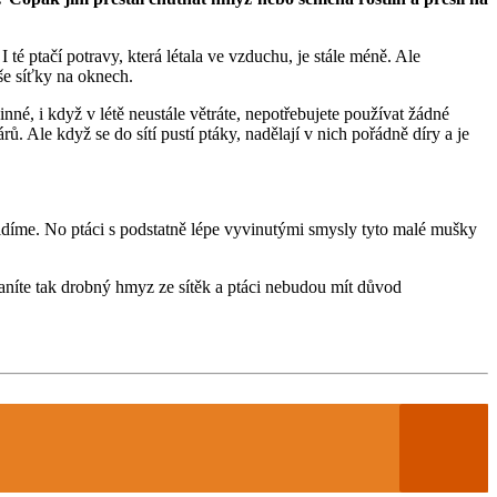
 té ptačí potravy, která létala ve vzduchu, je stále méně. Ale
še síťky na oknech.
nné, i když v létě neustále větráte, nepotřebujete používat žádné
. Ale když se do sítí pustí ptáky, nadělají v nich pořádně díry a je
evidíme. No ptáci s podstatně lépe vyvinutými smysly tyto malé mušky
raníte tak drobný hmyz ze sítěk a ptáci nebudou mít důvod