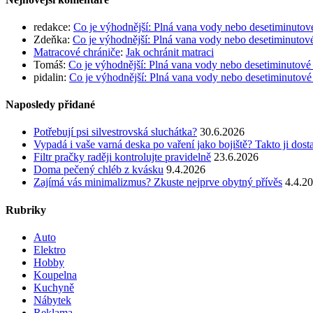
redakce
:
Co je výhodnější: Plná vana vody nebo desetiminutov
Zdeňka
:
Co je výhodnější: Plná vana vody nebo desetiminutov
Matracové chrániče
:
Jak ochránit matraci
Tomáš
:
Co je výhodnější: Plná vana vody nebo desetiminutové
pidalin
:
Co je výhodnější: Plná vana vody nebo desetiminutové
Naposledy přidané
Potřebují psi silvestrovská sluchátka?
30.6.2026
Vypadá i vaše varná deska po vaření jako bojiště? Takto ji dost
Filtr pračky raději kontrolujte pravidelně
23.6.2026
Doma pečený chléb z kvásku
9.4.2026
Zajímá vás minimalizmus? Zkuste nejprve obytný přívěs
4.4.2
Rubriky
Auto
Elektro
Hobby
Koupelna
Kuchyně
Nábytek
Reklama