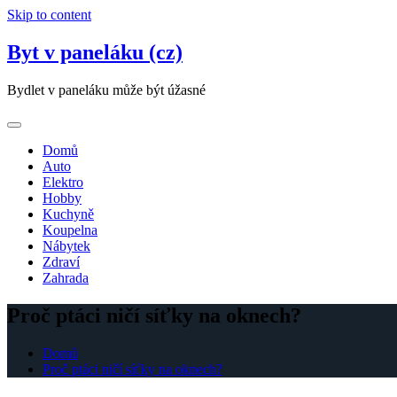
Skip to content
Byt v paneláku (cz)
Bydlet v paneláku může být úžasné
Domů
Auto
Elektro
Hobby
Kuchyně
Koupelna
Nábytek
Zdraví
Zahrada
Proč ptáci ničí síťky na oknech?
Domů
Proč ptáci ničí síťky na oknech?