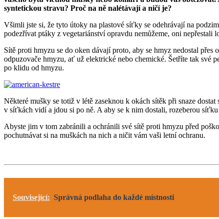
syntetickou stravu? Proč na ně nalétávají a ničí je?
Všimli jste si, že tyto útoky na plastové síťky se odehrávají na podzim
podezřívat ptáky z vegetariánství opravdu nemůžeme, oni nepřestali l
Sítě proti hmyzu se do oken dávají proto, aby se hmyz nedostal přes ot
odpuzovače hmyzu, ať už elektrické nebo chemické. Šetříte tak své pení
po klidu od hmyzu.
Některé mušky se totiž v létě zaseknou k okách sítěk při snaze dosta
v síťkách vidí a jdou si po ně. A aby se k nim dostali, rozeberou síťk
Abyste jim v tom zabránili a ochránili své sítě proti hmyzu před poš
pochutnávat si na muškách na nich a ničit vám vaši letní ochranu.
Související:
Správná podlaha do každé místnosti