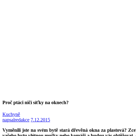
Proč ptáci ničí síťky na oknech?
Kuchyně
napsal
redakce
7.12.2015
Vyměnili jste na svém bytě stará dřevěná okna za plastová? Zcel
vašeho bytu vlétnou mušky nebo komáři a budou vás obtěžovat. Al