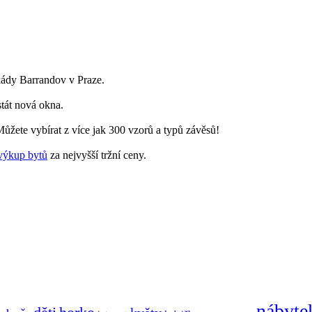
skády Barrandov v Praze.
stát nová okna.
ůžete vybírat z více jak 300 vzorů a typů závěsů!
výkup bytů
za nejvyšší tržní ceny.
nábyte