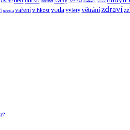
děti
horko
květy
dveře
internet
lednička
matrace
nemoc
zdraví
voda
větrání
vaření
ze
í
vlhkost
výlety
turistika
ky?