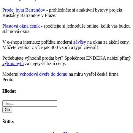
Prodej bytu Barrandov
- prohlédněte si atraktivní bytový projekt
Kaskády Barrandov v Praze.
Plastová okna ceník
- spočítejte si jednoduše online, kolik vás budou
stát nová okna.
V e-shopu interie.cz pořídíte moderní
závěsy
na okna za akční ceny.
Můžete vybírat z více jak 300 vzorů a typů závěsů!
Potřebujete výhodně prodat byt? Společnost ENDEKA nabízí přímý
výkup bytů
za nejvyšší tržní ceny.
Moderní
vchodové dveře do domu
na míru vyrábí česká firma
Perito.
Hledat
Go
Štítky