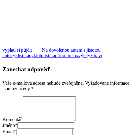
vyplatí si půjčit
Na dovolenou autem s jistotou
auto
cyklistika
cykloturistika
příroda
relax
výlety
zdraví
Zanechat odpověď
Vaše e-mailová adresa nebude zveřejněna.
Vyžadované informace
jsou označeny
*
Komentář
Jméno
*
Email
*