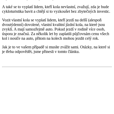
A také se to vyplatí lidem, kteří kola nevlastní, zvažují, zda je bude
cykloturistika bavit a chtějí si to vyzkoušet bez zbytečných investic.
Vozit vlastní kola se vyplatí lidem, kteří jezdí na delší (alespoň
dvoutýdenní) dovolené, vlastní kvalitní jízdní kola, na které jsou
zvyklí. A mají samozřejmě auto. Pokud jezdí v rodině více osob,
úspora je značná. Za několik let by zaplatili půjčovnám cenu všech
kol i nosiče na auto, přitom na kolech mohou jezdit celý rok.
Jak je to ve vašem případě si musíte zvážit sami. Otázky, na které si
je třeba odpovědět, jsme přinesli v tomto článku.