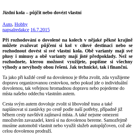
Jízdní kola – půjčit nebo dovézt vlastní
Auto
,
Hobby
napsal
redakce
16.7.2015
Při rozhodování o dovolené na kolech v nějaké pěkné krajině
můžete zvažovat půjčení si kol v cílové destinaci nebo se
rozhodnout dovést si své vlastní kola. Obě varianty mají své
plusy i mínusy a obě varianty mají jisté předpoklady. Než se
rozhodnete, kterou možnost využijete, popišme si všechny
výhody a nevýhody obou řešení. Jak technické, tak i finanční.
Ta jako při každé cestě na dovolenou je třeba zvolit, zda využijeme
dopravu organizovanou cestovkou, nebo pokud jde o individuální
dovolenou, tak veřejnou hromadnou dopravu nebo pojedeme do
místa našeho oddechu vlastním autem.
Cesta svým autem dovoluje zvolit si libovolně trasu a také
naplánovat si zastávky po cestě podle naší potřeby, případně již
během cesty navštívit zajímavá místa. A také nejsme omezeni
množstvím zavazadel, která si na dovolenou bereme. Samozřejmě
musíme automobil vlastnit nebo využít služeb autopůjčoven, což ale
celou dovolenou prodraží.