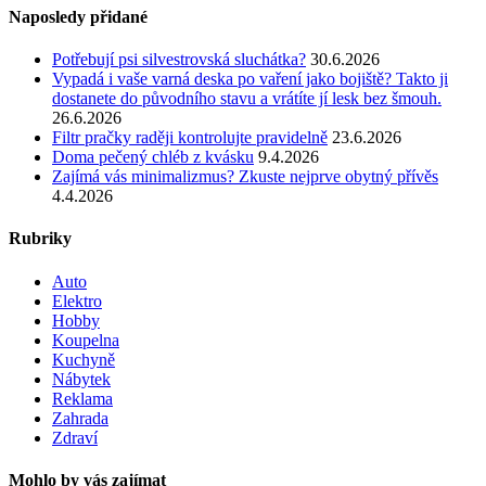
Naposledy přidané
Potřebují psi silvestrovská sluchátka?
30.6.2026
Vypadá i vaše varná deska po vaření jako bojiště? Takto ji
dostanete do původního stavu a vrátíte jí lesk bez šmouh.
26.6.2026
Filtr pračky raději kontrolujte pravidelně
23.6.2026
Doma pečený chléb z kvásku
9.4.2026
Zajímá vás minimalizmus? Zkuste nejprve obytný přívěs
4.4.2026
Rubriky
Auto
Elektro
Hobby
Koupelna
Kuchyně
Nábytek
Reklama
Zahrada
Zdraví
Mohlo by vás zajímat