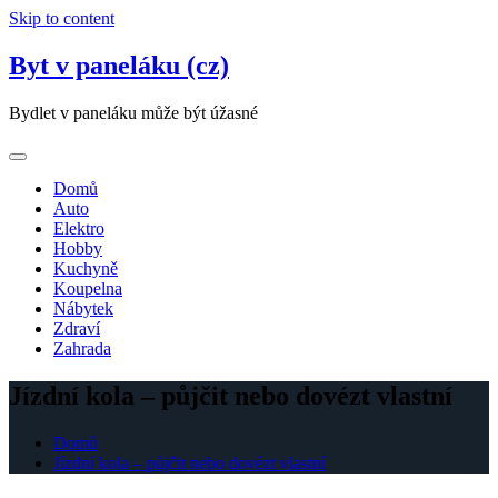
Skip to content
Byt v paneláku (cz)
Bydlet v paneláku může být úžasné
Domů
Auto
Elektro
Hobby
Kuchyně
Koupelna
Nábytek
Zdraví
Zahrada
Jízdní kola – půjčit nebo dovézt vlastní
Domů
Jízdní kola – půjčit nebo dovézt vlastní