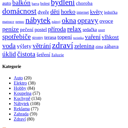
bydlení
balkón
auto
choroba
bolest
barva
domácnost
děti
horko
květy
dveře
internet
lednička
nábytek
okna
opravy
ovoce
matrace
nápoj
nemoc
relax
peníze
příroda
postel
pečení
sedačka
sport
spotřebiče
vaření
topení
vlhkost
terasa
stromy
turistika
zdraví
voda
větrání
zelenina
výlety
zábava
zima
čistota
úklid
šetření
žaluzie
Kategorie
Auto
(20)
Elektro
(38)
Hobby
(84)
Koupelna
(57)
Kuchyně
(134)
Nábytek
(108)
Reklama
(77)
Zahrada
(59)
Zdraví
(80)