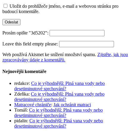
Uložit do prohlížeče jméno, e-mail a webovou stránku pro
budoucí komentáře.
Prosím opište "3d5202":
Leave this field empty please:
Web používá Akismet ke snížení množství spamu.
Zjistěte, jak jsou
zpracovávány údaje z komentářů.
Nejnovější komentáře
redakce
:
Co je výhodnější: Plná vana vody nebo
desetiminutové sprchování?
Zdeňka
:
Co je výhodnější: Plná vana vody nebo
desetiminutové sprchování?
Matracové chrániče
:
Jak ochránit matraci
Tomáš
:
Co je výhodnější: Plná vana vody nebo
desetiminutové sprchování?
pidalin
:
Co je výhodnější: Plná vana vody nebo
desetiminutové sprchování?