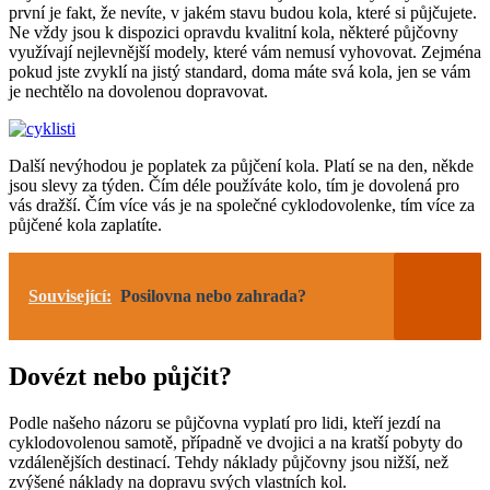
první je fakt, že nevíte, v jakém stavu budou kola, které si půjčujete.
Ne vždy jsou k dispozici opravdu kvalitní kola, některé půjčovny
využívají nejlevnější modely, které vám nemusí vyhovovat. Zejména
pokud jste zvyklí na jistý standard, doma máte svá kola, jen se vám
je nechtělo na dovolenou dopravovat.
Další nevýhodou je poplatek za půjčení kola. Platí se na den, někde
jsou slevy za týden. Čím déle používáte kolo, tím je dovolená pro
vás dražší. Čím více vás je na společné cyklodovolenke, tím více za
půjčené kola zaplatíte.
Související:
Posilovna nebo zahrada?
Dovézt nebo půjčit?
Podle našeho názoru se půjčovna vyplatí pro lidi, kteří jezdí na
cyklodovolenou samotě, případně ve dvojici a na kratší pobyty do
vzdálenějších destinací. Tehdy náklady půjčovny jsou nižší, než
zvýšené náklady na dopravu svých vlastních kol.