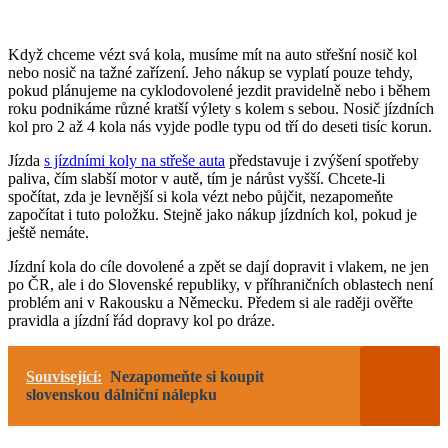
Když chceme vézt svá kola, musíme mít na auto střešní nosič kol
nebo nosič na tažné zařízení. Jeho nákup se vyplatí pouze tehdy,
pokud plánujeme na cyklodovolené jezdit pravidelně nebo i během
roku podnikáme různé kratší výlety s kolem s sebou. Nosič jízdních
kol pro 2 až 4 kola nás vyjde podle typu od tří do deseti tisíc korun.
Jízda
s jízdními koly na střeše auta
představuje i zvýšení spotřeby
paliva, čím slabší motor v autě, tím je nárůst vyšší. Chcete-li
spočítat, zda je levnější si kola vézt nebo půjčit, nezapomeňte
započítat i tuto položku. Stejně jako nákup jízdních kol, pokud je
ještě nemáte.
Jízdní kola do cíle dovolené a zpět se dají dopravit i vlakem, ne jen
po ČR, ale i do Slovenské republiky, v příhraničních oblastech není
problém ani v Rakousku a Německu. Předem si ale raději ověřte
pravidla a jízdní řád dopravy kol po dráze.
Související:
Nezapomeňte si koupit
slovenskou dálniční nálepku