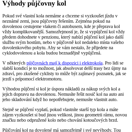
Výhody půjčovny kol
Pokud své vlastní kola nemáme a chceme si vyzkoušet jízdu v
neznámé zemi, jsou půjčovny řešením. Zejména pokud na
dovolenou cestujeme vlakem či autobusem, kde je přeprava kol
vždy komplikovanější. Samozřejmostí je, že si vypůjčení kol vždy
předem dohodnete v penzionu, který nabízí půjčení kol jako další
službu svým hostům, nebo v půjčovně kol nedaleko místa vašeho
dovolenkového pobytu. Aby se vám nestalo, že přijedete na
cyklodovolenou a kola budou beznadějně vypůjčená.
V některých
půjčovnách mají k dispozici i elektrokola
. Pro lidi se
slabší kondicí je to možnost, jak absolvovat delší trasy bez újmy na
zdraví, pro zkušené cyklisty to může být zajímavý poznatek, jak se
jezdí s prípomocí elektromotoru.
Výhodou půjčení si kol je úspora nákladů za nákup svých kol a
jejich dopravu na dovolenou. Nemusíte řešit nosič kol na auto ani
jeho skladování když ho nepotřebujete, nemusíte vlastnit auto.
Stejně se půjčení vyplatí, pokud vlastníte starší typ kola a máte
zájem vyzkoušet si bud jinou velikost, jinou geometrii rámu, novou
značku nebo odpružené kolo nebo chování kotoučových brzd.
Půjčování kol na dovolené má samozřejmě i své nevýhody. Tou