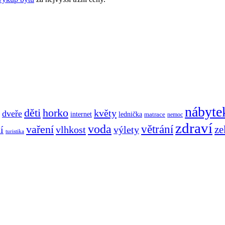
nábyte
děti
horko
květy
dveře
internet
lednička
matrace
nemoc
zdraví
voda
větrání
vaření
ze
í
vlhkost
výlety
turistika