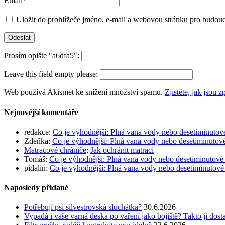
Email
*
Uložit do prohlížeče jméno, e-mail a webovou stránku pro budou
Prosím opište "a6dfa5":
Leave this field empty please:
Web používá Akismet ke snížení množství spamu.
Zjistěte, jak jsou
Nejnovější komentáře
redakce
:
Co je výhodnější: Plná vana vody nebo desetiminutov
Zdeňka
:
Co je výhodnější: Plná vana vody nebo desetiminutov
Matracové chrániče
:
Jak ochránit matraci
Tomáš
:
Co je výhodnější: Plná vana vody nebo desetiminutové
pidalin
:
Co je výhodnější: Plná vana vody nebo desetiminutové
Naposledy přidané
Potřebují psi silvestrovská sluchátka?
30.6.2026
Vypadá i vaše varná deska po vaření jako bojiště? Takto ji dost