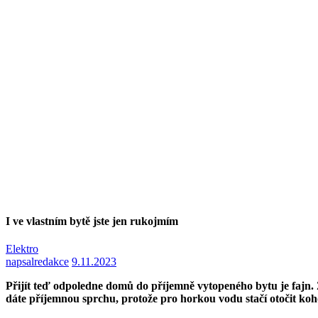
I ve vlastním bytě jste jen rukojmím
Elektro
napsal
redakce
9.11.2023
Přijít teď odpoledne domů do příjemně vytopeného bytu je fajn. 
dáte příjemnou sprchu, protože pro horkou vodu stačí otočit koho