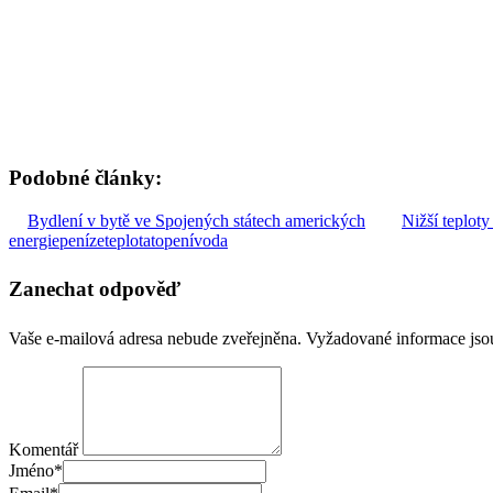
Podobné články:
Bydlení v bytě ve Spojených státech amerických
Nižší teploty
energie
peníze
teplota
topení
voda
Zanechat odpověď
Vaše e-mailová adresa nebude zveřejněna.
Vyžadované informace js
Komentář
Jméno
*