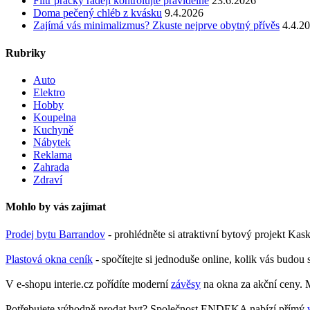
Filtr pračky raději kontrolujte pravidelně
23.6.2026
Doma pečený chléb z kvásku
9.4.2026
Zajímá vás minimalizmus? Zkuste nejprve obytný přívěs
4.4.2
Rubriky
Auto
Elektro
Hobby
Koupelna
Kuchyně
Nábytek
Reklama
Zahrada
Zdraví
Mohlo by vás zajímat
Prodej bytu Barrandov
- prohlédněte si atraktivní bytový projekt Ka
Plastová okna ceník
- spočítejte si jednoduše online, kolik vás budou 
V e-shopu interie.cz pořídíte moderní
závěsy
na okna za akční ceny. M
Potřebujete výhodně prodat byt? Společnost ENDEKA nabízí přímý