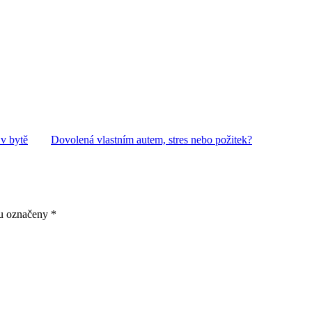
 v bytě
Dovolená vlastním autem, stres nebo požitek?
ou označeny
*