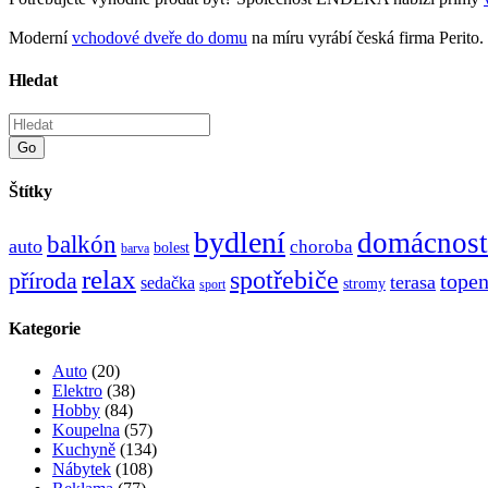
Moderní
vchodové dveře do domu
na míru vyrábí česká firma Perito.
Hledat
Go
Štítky
bydlení
domácnost
balkón
auto
choroba
bolest
barva
relax
spotřebiče
příroda
topen
terasa
sedačka
stromy
sport
Kategorie
Auto
(20)
Elektro
(38)
Hobby
(84)
Koupelna
(57)
Kuchyně
(134)
Nábytek
(108)