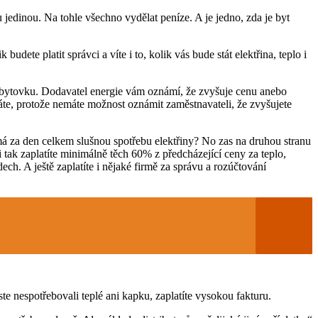
jedinou. Na tohle všechno vydělat peníze. A je jedno, zda je byt
dete platit správci a víte i to, kolik vás bude stát elektřina, teplo i
ši bytovku. Dodavatel energie vám oznámí, že zvyšuje cenu anebo
áte, protože nemáte možnost oznámit zaměstnavateli, že zvyšujete
terá má za den celkem slušnou spotřebu elektřiny? No zas na druhou stranu
i tak zaplatíte minimálně těch 60% z předcházející ceny za teplo,
ch. A ještě zaplatíte i nějaké firmě za správu a rozúčtování
ste nespotřebovali teplé ani kapku, zaplatíte vysokou fakturu.