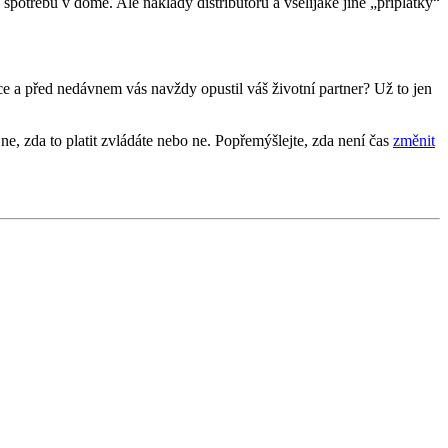
a spotřebu v domě. Ale náklady distributorů a všelijaké jiné „příplatky“
dce a před nedávnem vás navždy opustil váš životní partner? Už to jen
e, zda to platit zvládáte nebo ne. Popřemýšlejte, zda není čas
změnit