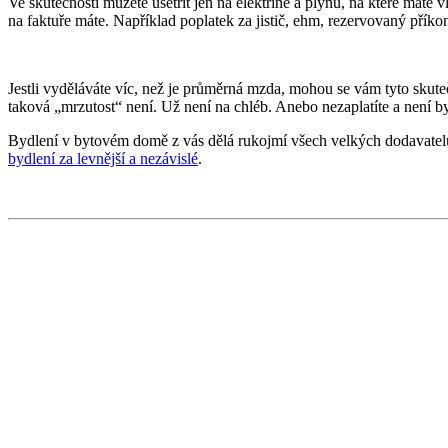
Ve skutečnosti můžete ušetřit jen na elektřině a plynu, na které máte v
na faktuře máte. Například poplatek za jistič, ehm, rezervovaný příkon
Jestli vyděláváte víc, než je průměrná mzda, mohou se vám tyto skuteč
taková „mrzutost“ není. Už není na chléb. Anebo nezaplatíte a není b
Bydlení v bytovém domě z vás dělá rukojmí všech velkých dodavatelů. Z
bydlení za levnější a nezávislé
.