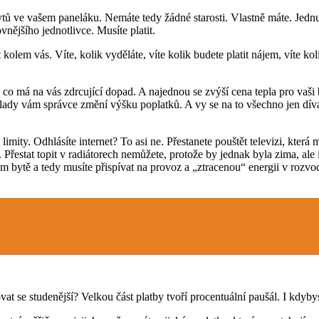
tů ve vašem paneláku. Nemáte tedy žádné starosti. Vlastně máte. Jednu 
nějšího jednotlivce. Musíte platit.
 vás. Víte, kolik vyděláte, víte kolik budete platit nájem, víte kolik bu
e co má na vás zdrcující dopad. A najednou se zvýší cena tepla pro va
áklady vám správce změní výšku poplatků. A vy se na to všechno jen dív
oje limity. Odhlásíte internet? To asi ne. Přestanete pouštět televizi, k
Přestat topit v radiátorech nemůžete, protože by jednak byla zima, ale 
m bytě a tedy musíte přispívat na provoz a „ztracenou“ energii v rozvode
at se studenější? Velkou část platby tvoří procentuální paušál. I kdyby