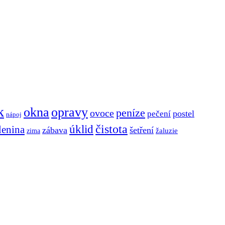
k
okna
opravy
peníze
ovoce
postel
pečení
nápoj
čistota
úklid
lenina
zábava
šetření
zima
žaluzie