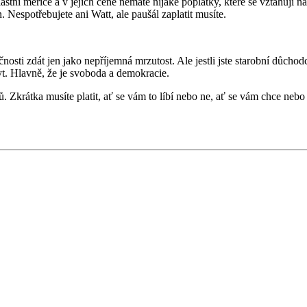
lastní měřiče a v jejich ceně nemáte nijaké poplatky, které se vztahují n
. Nespotřebujete ani Watt, ale paušál zaplatit musíte.
nosti zdát jen jako nepříjemná mrzutost. Ale jestli jste starobní důcho
yt. Hlavně, že je svoboda a demokracie.
krátka musíte platit, ať se vám to líbí nebo ne, ať se vám chce nebo n