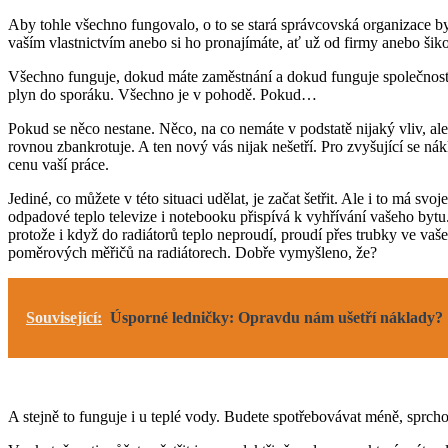
Aby tohle všechno fungovalo, o to se stará správcovská organizace by
vaším vlastnictvím anebo si ho pronajímáte, ať už od firmy anebo šikov
Všechno funguje, dokud máte zaměstnání a dokud funguje společnost kolem
plyn do sporáku. Všechno je v pohodě. Pokud…
Pokud se něco nestane. Něco, na co nemáte v podstatě nijaký vliv, al
rovnou zbankrotuje. A ten nový vás nijak nešetří. Pro zvyšující se n
cenu vaší práce.
Jediné, co můžete v této situaci udělat, je začat šetřit. Ale i to má sv
odpadové teplo televize i notebooku přispívá k vyhřívání vašeho bytu. 
protože i když do radiátorů teplo neproudí, proudí přes trubky ve vaše
poměrových měřičů na radiátorech. Dobře vymyšleno, že?
Související:
Úsporné ledničky: Opravdu nám ušetří náklady?
A stejně to funguje i u teplé vody. Budete spotřebovávat méně, sprchov