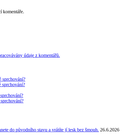
cí komentáře.
 zpracovávány údaje z komentářů.
é sprchování?
é sprchování?
 sprchování?
 sprchování?
anete do původního stavu a vrátíte jí lesk bez šmouh.
26.6.2026