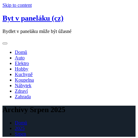
Skip to content
Byt v paneláku (cz)
Bydlet v paneláku může být úžasné
Domů
Auto
Elektro
Hobby
Kuchyně
Koupelna
Nábytek
Zdraví
Zahrada
Archívy Srpen 2025
Domů
2025
Srpen