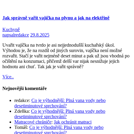
Jak správně vařit vajíčka na plynu a jak na elektřině
Kuchyně
napsal
redakce
29.8.2025
Uvařit vajíčka na tvrdo je asi nejjednodušší kuchařský úkol.
Výhodou je, že na rozdíl od jiných surovin, vajíčka není možné
rozvařit. Stačí je vařit nejméně deset minut a pak už jsou vhodná po
očištění na konzumaci, přičemž delší var nijak nesnižuje jejich
hodnotu ani chuť. Tak jak je vařit správně?
Více..
Nejnovější komentáře
redakce
:
Co je výhodnější: Plná vana vody nebo
desetiminutové sprchování?
Zdeňka
:
Co je výhodnější: Plná vana vody nebo
desetiminutové sprchování?
Matracové chrániče
:
Jak ochránit matraci
Tomáš
:
Co je výhodnější: Plná vana vody nebo
desetiminutové sprchování?