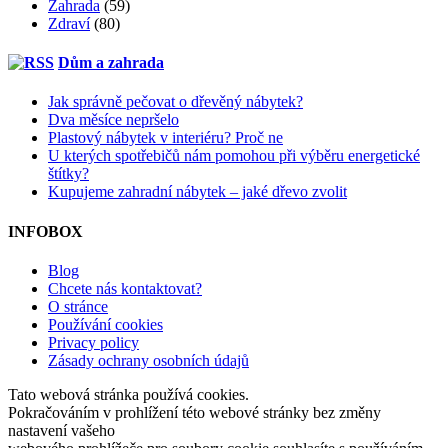
Zahrada
(59)
Zdraví
(80)
Dům a zahrada
Jak správně pečovat o dřevěný nábytek?
Dva měsíce nepršelo
Plastový nábytek v interiéru? Proč ne
U kterých spotřebičů nám pomohou při výběru energetické
štítky?
Kupujeme zahradní nábytek – jaké dřevo zvolit
INFOBOX
Blog
Chcete nás kontaktovat?
O stránce
Používání cookies
Privacy policy
Zásady ochrany osobních údajů
Tato webová stránka používá cookies.
Pokračováním v prohlížení této webové stránky bez změny
nastavení vašeho