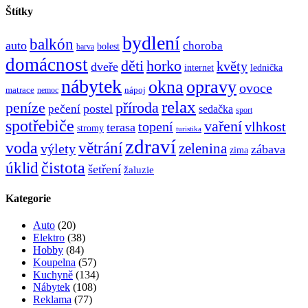
Štítky
bydlení
balkón
auto
choroba
bolest
barva
domácnost
děti
horko
květy
dveře
internet
lednička
nábytek
okna
opravy
ovoce
matrace
nápoj
nemoc
relax
peníze
příroda
postel
pečení
sedačka
sport
spotřebiče
vaření
topení
vlhkost
terasa
stromy
turistika
zdraví
voda
větrání
zelenina
výlety
zábava
zima
čistota
úklid
šetření
žaluzie
Kategorie
Auto
(20)
Elektro
(38)
Hobby
(84)
Koupelna
(57)
Kuchyně
(134)
Nábytek
(108)
Reklama
(77)