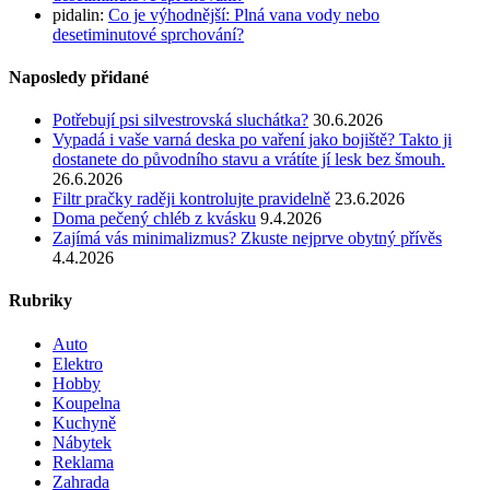
pidalin
:
Co je výhodnější: Plná vana vody nebo
desetiminutové sprchování?
Naposledy přidané
Potřebují psi silvestrovská sluchátka?
30.6.2026
Vypadá i vaše varná deska po vaření jako bojiště? Takto ji
dostanete do původního stavu a vrátíte jí lesk bez šmouh.
26.6.2026
Filtr pračky raději kontrolujte pravidelně
23.6.2026
Doma pečený chléb z kvásku
9.4.2026
Zajímá vás minimalizmus? Zkuste nejprve obytný přívěs
4.4.2026
Rubriky
Auto
Elektro
Hobby
Koupelna
Kuchyně
Nábytek
Reklama
Zahrada